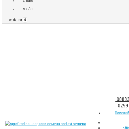
€ Euro
лв. Лев
Wish List
0
08883
0299
Поискай
off