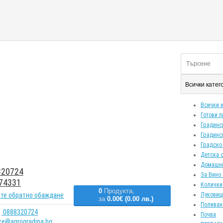
Всички кате
Всички 
Готови 
Градинс
Градинс
Градско
Детска 
Домашн
20724
За Вино 
74331
Колички
0
Продукта,
те обратно обаждане
Луковиц
за
0.00€ (0.00 лв.)
Поливан
0888320724
Почва
ice@agrogradina.bg