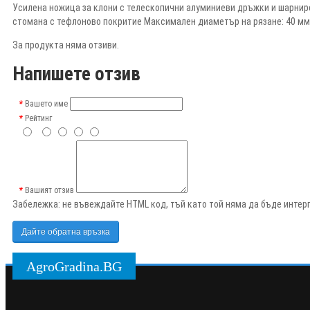
Усилена ножица за клони с телескопични алуминиеви дръжки и шарнир
стомана с тефлоново покритие Максимален диаметър на рязане: 40 мм
За продукта няма отзиви.
Напишете отзив
Вашето име
Рейтинг
Вашият отзив
Забележка:
не въвеждайте HTML код, тъй като той няма да бъде интерп
Дайте обратна връзка
AgroGradina.BG