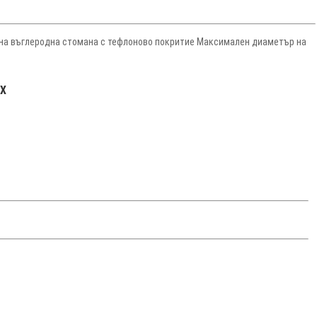
ена въглеродна стомана с тефлоново покритие Максимален диаметър на
GX