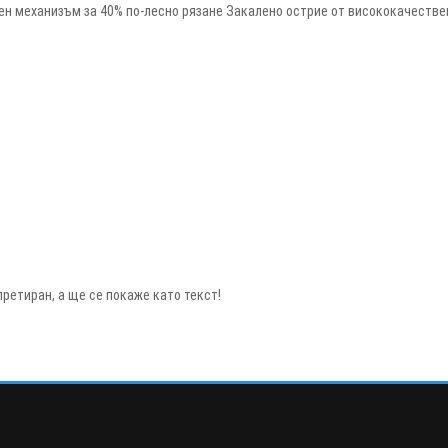
ен механизъм за 40% по-лесно рязане Закалено острие от висококачестве
ретиран, а ще се покаже като текст!