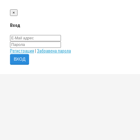
×
Вход
Регистрация
|
Забравена парола