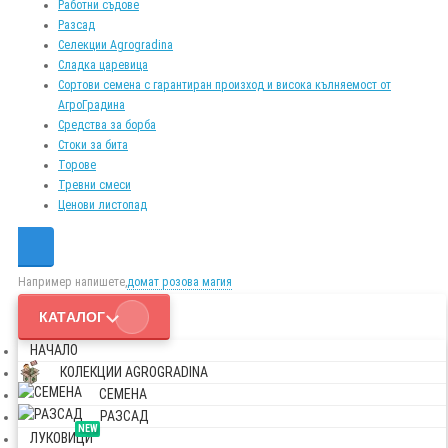
Работни съдове
Разсад
Селекции Agrogradina
Сладка царевица
Сортови семена с гарантиран произход и висока кълняемост от
АгроГрадина
Средства за борба
Стоки за бита
Торове
Тревни смеси
Ценови листопад
Например напишете,
домат розова магия
КАТАЛОГ
НАЧАЛО
КОЛЕКЦИИ AGROGRADINA
СЕМЕНА
РАЗСАД
NEW
ЛУКОВИЦИ