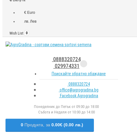
€ Euro
лв. Лев
Wish List
0
0888320724
029974331
Поискайте обратно обаждане
0888320724
office@agrogradina.bg
Facebook Agrogradina
Понеделник до Петък от 09:00 до 18:00
Събота и Неделя от 10:00 до 14:00
0
Продукта,
за
0.00€ (0.00 лв.)