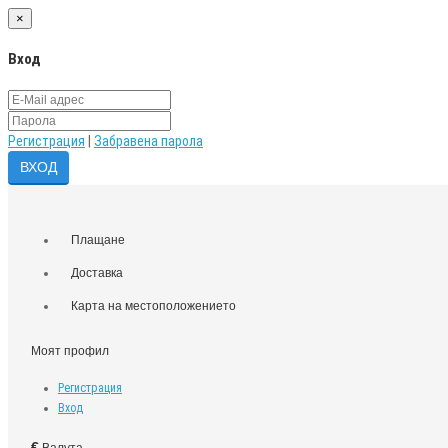
×
Вход
Регистрация
|
Забравена парола
Плащане
Доставка
Карта на местоположението
Моят профил
Регистрация
Вход
€
Валута