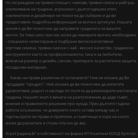
по изграждане на тревни площи с чимове, тревни смеси и райграс,
озеленяване на градини, агрономи с дългогодишен опит,
озеленители и дизайнери ни помогна да съберем и да ви
предоставим подробна информация за всички артикули. Нашата
мисия е да Ви помогнем да направите градината на вашите
мечти. За това само при нас може да намерите всичко необходимо
- специално селектирани и подбрани висококачествени
сортови семена, тревни смески с най - високо качество, градински
инструменти както за професионалисти, така и за любители,
всякакъв размер и дизайн, саксии, препарати за растителна защита,
посадъчен материал.
Какво ни прави различни от останалите? Ние не искаме да Ви
продадем "продукт". Ние искаме да ви помогнем да изпитате
удоволствие, радост и наслада по пътя си да реализирате мечтаната
градина. Нашият екип е винаги на разположение да даде съвет,
мнение и правилното решение при нужда. През дългите години
работа осъзнахме, че доверието което остава между нас и
партньорите ни прави и приятели, и съветници и хора на които
може да разчитате и стоим плътно до вас.
АгроГрадина.БГ е собственост на фирма КП Къмпани ЕООД булстат: