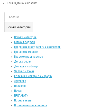
Кошницата ви е празна!
Всички категории
Всички категории
Готови продукти
Градински инструменти и аксесоари
Градински машини
Градско градинарство
Детска серия
Домашни любимци
За Вино и Ракия
Колички и макари за маркучи
Луковици
Поливане
Почва
ПРЕПАРАТИ
Промо пакети
Промоционални компекти