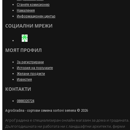
Станете комисионер
Намаления
Информационен център
СОЦИАЛНИ МРЕЖИ
МОЯТ ПРОФИЛ
За регистрирани
История на поръчките
Желани продукти
Известия
КОНТАКТИ
0888320724
AgroGradina - сортови семена sortovi semena © 2026
АгроГрадина е специализиран онлайн магазин за дома и градината.
Дългогодишната ни работата ни с ландшафтни архитекти, фирми