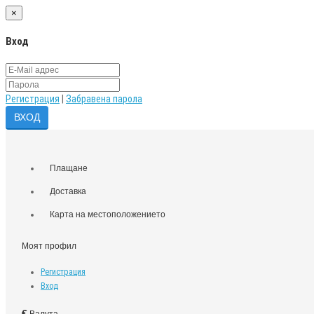
×
Вход
Регистрация
|
Забравена парола
Плащане
Доставка
Карта на местоположението
Моят профил
Регистрация
Вход
€
Валута