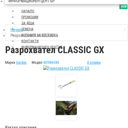
ИНФОРМАЦИОНЕН ЦЕНТЪР
SALE
NEW
НАЧАЛО
ПРОМОЦИИ
ЗА ДЕЦА
СЕМЕНА
Начало
Разрохвател CLASSIC GX
УСЛОВИЯ ЗА ДОСТАВКА
КОНТАКТИ
Разрохвател CLASSIC GX
ИНФОРМАЦИОНЕН ЦЕНТЪР
Марка
Gardex
Модел
407004-EM
0 отзива
Кратко описание