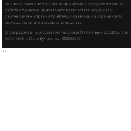
мнение и правилното решение при нужда. През дългите години
работа осъзнахме, че доверието което остава между нас и
партньорите ни прави и приятели, и съветници и хора на които
може да разчитате и стоим плътно до вас.
АгроГрадина.БГ е собственост на фирма КП Къмпани ЕООД булстат:
207040896 ,с. Мало Бучино тел. 0888320724
<
>