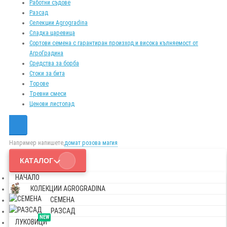
Работни съдове
Разсад
Селекции Agrogradina
Сладка царевица
Сортови семена с гарантиран произход и висока кълняемост от
АгроГрадина
Средства за борба
Стоки за бита
Торове
Тревни смеси
Ценови листопад
Например напишете,
домат розова магия
КАТАЛОГ
НАЧАЛО
КОЛЕКЦИИ AGROGRADINA
СЕМЕНА
РАЗСАД
NEW
ЛУКОВИЦИ