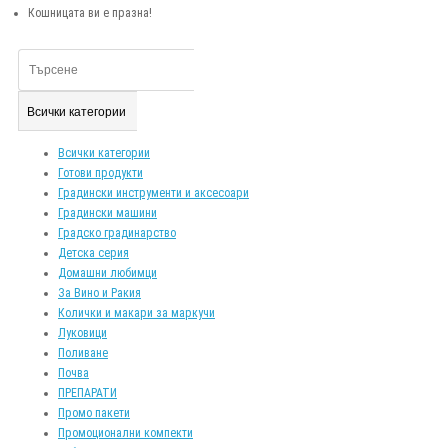
Кошницата ви е празна!
Всички категории
Всички категории
Готови продукти
Градински инструменти и аксесоари
Градински машини
Градско градинарство
Детска серия
Домашни любимци
За Вино и Ракия
Колички и макари за маркучи
Луковици
Поливане
Почва
ПРЕПАРАТИ
Промо пакети
Промоционални компекти