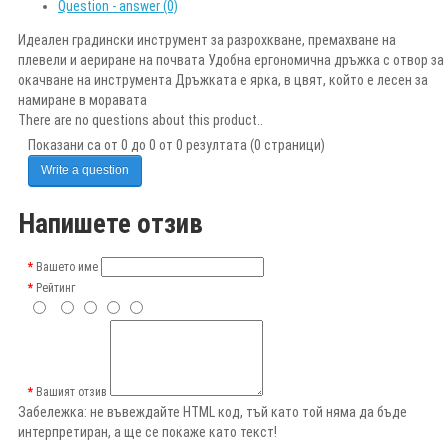
Question - answer (0)
Идеален градински инструмент за разрохкване, премахване на
плевели и аериране на почвата Удобна ергономична дръжка с отвор за
окачване на инструмента Дръжката е ярка, в цвят, който е лесен за
намиране в моравата
There are no questions about this product..
Показани са от 0 до 0 от 0 резултата (0 страници)
Write a question
Напишете отзив
Вашето име
Рейтинг
Вашият отзив
Забележка:
не въвеждайте HTML код, тъй като той няма да бъде
интерпретиран, а ще се покаже като текст!