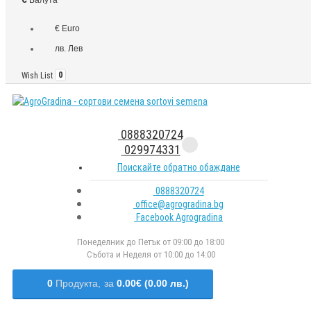
€ Euro
лв. Лев
Wish List
0
0888320724
029974331
Поискайте обратно обаждане
0888320724
office@agrogradina.bg
Facebook Agrogradina
Понеделник до Петък от 09:00 до 18:00
Събота и Неделя от 10:00 до 14:00
0
Продукта,
за
0.00€ (0.00 лв.)