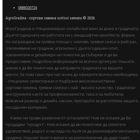
0888320724
AgroGradina - сортови семена sortovi semena © 2026
АгроГрадина е специализиран онлайн магазин за дома и градината.
Дългогодишната ни работата ни с ландшафтни архитекти, фирми
по изграждане на тревни площи с чимове, тревни смеси и райграс,
озеленяване на градини, агрономи с дългогодишен опит,
озеленители и дизайнери ни помогна да съберем и да ви
предоставим подробна информация за всички артикули. Нашата
мисия е да Ви помогнем да направите градината на вашите
мечти. За това само при нас може да намерите всичко необходимо
- специално селектирани и подбрани висококачествени
сортови семена, тревни смески с най - високо качество, градински
инструменти както за професионалисти, така и за любители,
всякакъв размер и дизайн, саксии, препарати за растителна защита,
посадъчен материал.
Какво ни прави различни от останалите? Ние не искаме да Ви
продадем "продукт". Ние искаме да ви помогнем да изпитате
удоволствие, радост и наслада по пътя си да реализирате мечтаната
градина. Нашият екип е винаги на разположение да даде съвет,