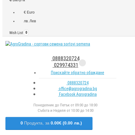
€ Euro
лв. Лев
Wish List
0
0888320724
029974331
Поискайте обратно обаждане
0888320724
office@agrogradina.bg
Facebook Agrogradina
Понеделник до Петък от 09:00 до 18:00
Събота и Неделя от 10:00 до 14:00
0
Продукта,
за
0.00€ (0.00 лв.)