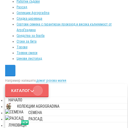
Работни съдове
Разсад
Селекции Agrogradina
Сладка царевица
Сортови семена с гарантиран произход и висока кълняемост от
АгроГрадина
Средства за борба
Стоки за бита
Торове
Тревни смеси
Ценови листопад
Например напишете,
домат розова магия
КАТАЛОГ
НАЧАЛО
КОЛЕКЦИИ AGROGRADINA
СЕМЕНА
РАЗСАД
NEW
ЛУКОВИЦИ