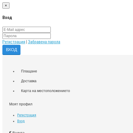
×
Вход
Регистрация
|
Забравена парола
Плащане
Доставка
Карта на местоположението
Моят профил
Регистрация
Вход
€
Валута