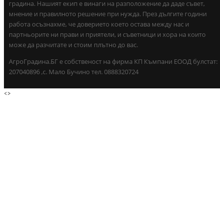
градина. Нашият екип е винаги на разположение да даде съвет,
мнение и правилното решение при нужда. През дългите години
работа осъзнахме, че доверието което остава между нас и
партньорите ни прави и приятели, и съветници и хора на които
може да разчитате и стоим плътно до вас.
АгроГрадина.БГ е собственост на фирма КП Къмпани ЕООД булстат:
207040896 ,с. Мало Бучино тел. 0888320724
<
>