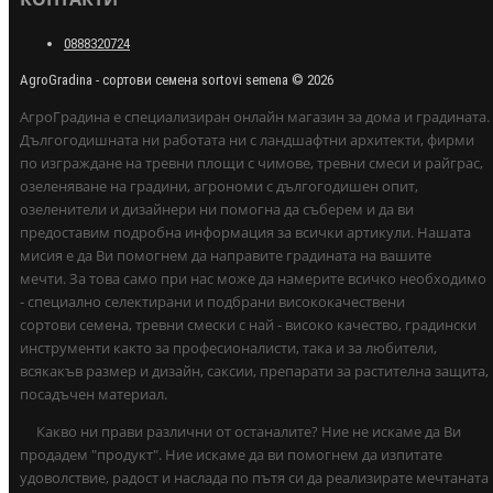
0888320724
AgroGradina - сортови семена sortovi semena © 2026
АгроГрадина е специализиран онлайн магазин за дома и градината.
Дългогодишната ни работата ни с ландшафтни архитекти, фирми
по изграждане на тревни площи с чимове, тревни смеси и райграс,
озеленяване на градини, агрономи с дългогодишен опит,
озеленители и дизайнери ни помогна да съберем и да ви
предоставим подробна информация за всички артикули. Нашата
мисия е да Ви помогнем да направите градината на вашите
мечти. За това само при нас може да намерите всичко необходимо
- специално селектирани и подбрани висококачествени
сортови семена, тревни смески с най - високо качество, градински
инструменти както за професионалисти, така и за любители,
всякакъв размер и дизайн, саксии, препарати за растителна защита,
посадъчен материал.
Какво ни прави различни от останалите? Ние не искаме да Ви
продадем "продукт". Ние искаме да ви помогнем да изпитате
удоволствие, радост и наслада по пътя си да реализирате мечтаната