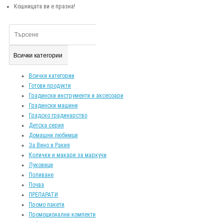
Кошницата ви е празна!
Всички категории
Всички категории
Готови продукти
Градински инструменти и аксесоари
Градински машини
Градско градинарство
Детска серия
Домашни любимци
За Вино и Ракия
Колички и макари за маркучи
Луковици
Поливане
Почва
ПРЕПАРАТИ
Промо пакети
Промоционални компекти