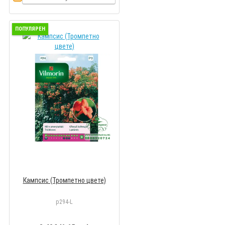
ПОПУЛЯРЕН
Кампсис (Тромпетно цвете)
p294-L