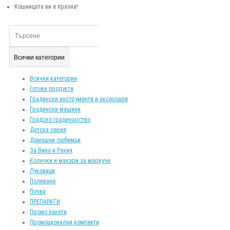
Кошницата ви е празна!
Всички категории
Всички категории
Готови продукти
Градински инструменти и аксесоари
Градински машини
Градско градинарство
Детска серия
Домашни любимци
За Вино и Ракия
Колички и макари за маркучи
Луковици
Поливане
Почва
ПРЕПАРАТИ
Промо пакети
Промоционални компекти