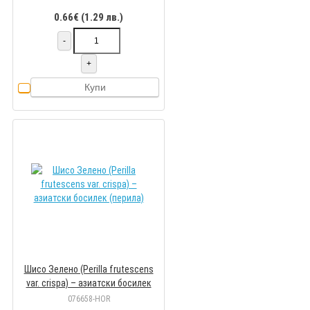
0.66€ (1.29 лв.)
-
+
Купи
Шисо Зелено (Perilla frutescens
var. crispa) – азиатски босилек
(перила)
076658-HOR