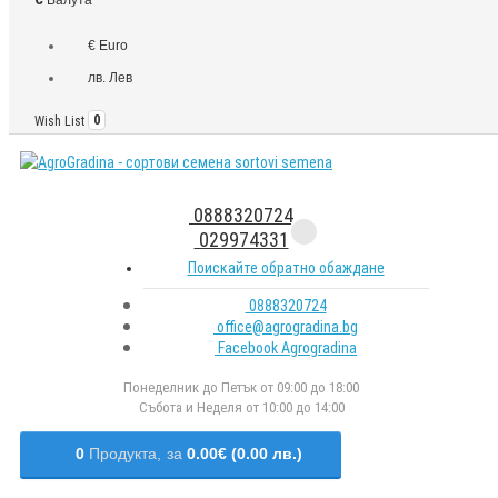
€ Euro
лв. Лев
Wish List
0
0888320724
029974331
Поискайте обратно обаждане
0888320724
office@agrogradina.bg
Facebook Agrogradina
Понеделник до Петък от 09:00 до 18:00
Събота и Неделя от 10:00 до 14:00
0
Продукта,
за
0.00€ (0.00 лв.)