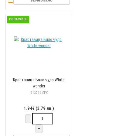
Изчерпано
ПОПУЛЯРЕН
Краставица Бяло чудо White
wonder
913714-SEK
1.94€ (3.79 лв.)
-
+