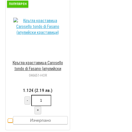
ПОПУЛЯРЕН
Кръгла краставица Carosello
tondo di Fasano (апулийски
краставици)
046651-HOR
1.12€ (2.19 лв.)
-
+
Изчерпано