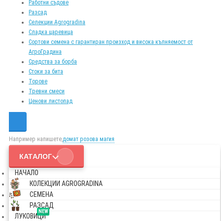
Работни съдове
Разсад
Селекции Agrogradina
Сладка царевица
Сортови семена с гарантиран произход и висока кълняемост от
АгроГрадина
Средства за борба
Стоки за бита
Торове
Тревни смеси
Ценови листопад
Например напишете,
домат розова магия
КАТАЛОГ
НАЧАЛО
КОЛЕКЦИИ AGROGRADINA
СЕМЕНА
РАЗСАД
NEW
ЛУКОВИЦИ