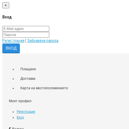
×
Вход
Регистрация
|
Забравена парола
Плащане
Доставка
Карта на местоположението
Моят профил
Регистрация
Вход
€
Валута