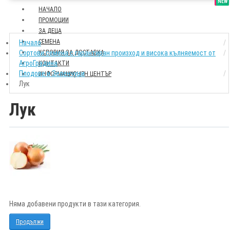
SALE
NEW
НАЧАЛО
ПРОМОЦИИ
ЗА ДЕЦА
СЕМЕНА
Начало
Сортови семена с гарантиран произход и висока кълняемост от
УСЛОВИЯ ЗА ДОСТАВКА
АгроГрадина
КОНТАКТИ
Плодове и Зеленчуци
ИНФОРМАЦИОНЕН ЦЕНТЪР
Лук
Лук
Няма добавени продукти в тази категория.
Продължи