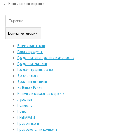
Кошницата ви е празна!
Всички категории
Всички категории
Готови продукти
Градински инструменти и аксесоари
Градински машини
Градско градинарство
Детска серия
Домашни любимци
За Вино и Ракия
Колички и макари за маркучи
Луковици
Поливане
Почва
ПРЕПАРАТИ
Промо пакети
Промоционални компекти