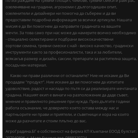
по изграждане на тревни площи с чимове, тревни смеси и райграс,
озеленяване на градини, агрономи с дългогодишен опит,
озеленители и дизайнери ни помогна да съберем и да ви
предоставим подробна информация за всички артикули. Нашата
мисия е да Ви помогнем да направите градината на вашите
мечти. За това само при нас може да намерите всичко необходимо
- специално селектирани и подбрани висококачествени
сортови семена, тревни смески с най - високо качество, градински
инструменти както за професионалисти, така и за любители,
всякакъв размер и дизайн, саксии, препарати за растителна защита,
посадъчен материал.
Какво ни прави различни от останалите? Ние не искаме да Ви
продадем "продукт". Ние искаме да ви помогнем да изпитате
удоволствие, радост и наслада по пътя си да реализирате мечтаната
градина. Нашият екип е винаги на разположение да даде съвет,
мнение и правилното решение при нужда. През дългите години
работа осъзнахме, че доверието което остава между нас и
партньорите ни прави и приятели, и съветници и хора на които
може да разчитате и стоим плътно до вас.
АгроГрадина.БГ е собственост на фирма КП Къмпани ЕООД булстат:
207040896 ,с. Мало Бучино тел. 0888320724