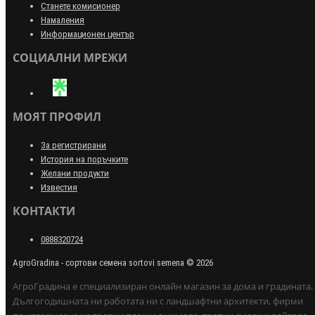
Станете комисионер
Намаления
Информационен център
СОЦИАЛНИ МРЕЖИ
МОЯТ ПРОФИЛ
За регистрирани
История на поръчките
Желани продукти
Известия
КОНТАКТИ
0888320724
AgroGradina - сортови семена sortovi semena © 2026
АгроГрадина е специализиран онлайн магазин за дома и градината.
Дългогодишната ни работата ни с ландшафтни архитекти, фирми