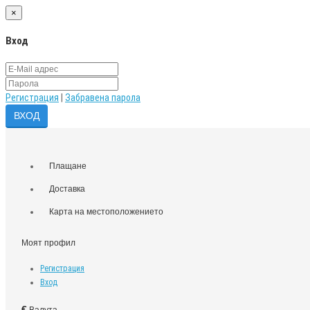
×
Вход
Регистрация
|
Забравена парола
Плащане
Доставка
Карта на местоположението
Моят профил
Регистрация
Вход
€
Валута