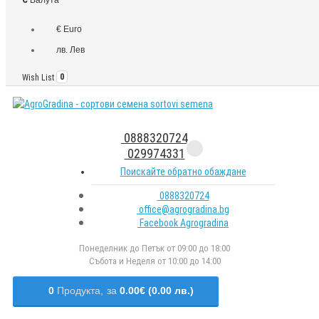
€ Euro
лв. Лев
Wish List
0
0888320724
029974331
Поискайте обратно обаждане
0888320724
office@agrogradina.bg
Facebook Agrogradina
Понеделник до Петък от 09:00 до 18:00
Събота и Неделя от 10:00 до 14:00
0
Продукта,
за
0.00€ (0.00 лв.)