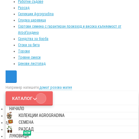
Работни съдове
Разсад
Селекции Agrogradina
Сладка царевица
Сортови семена с гарантиран произход и висока кълняемост от
АгроГрадина
Средства за борба
Стоки за бита
Торове
Тревни смеси
Ценови листопад
Например напишете,
домат розова магия
КАТАЛОГ
НАЧАЛО
КОЛЕКЦИИ AGROGRADINA
СЕМЕНА
РАЗСАД
NEW
ЛУКОВИЦИ