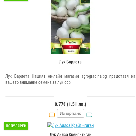
Лук Барлета
Лук Барлета Нашият он-лайн магазин agrogradina.bg представя на
вашето внимание семена за лук сор..
0.77€ (1.51 лв.)
Изчерпано
ПОПУЛЯРЕН
Лук Аилса Крейг - гиган