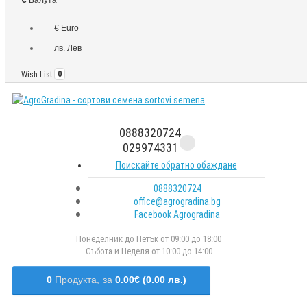
€ Euro
лв. Лев
Wish List
0
0888320724
029974331
Поискайте обратно обаждане
0888320724
office@agrogradina.bg
Facebook Agrogradina
Понеделник до Петък от 09:00 до 18:00
Събота и Неделя от 10:00 до 14:00
0
Продукта,
за
0.00€ (0.00 лв.)