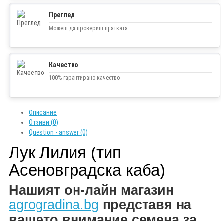
Преглед
Можеш да провериш пратката
Качество
100% гарантирано качество
Описание
Отзиви (0)
Question - answer (0)
Лук Лилия (тип
Асеновградска каба)
Н
ашият он-лайн магазин
agrogradina.bg
представя на
вашето внимание
семена за