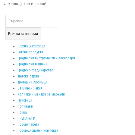
Кошницата ви е празна!
Всички категории
Всички категории
Готови продукти
Градински инструменти и аксесоари
Градински машини
Градско градинарство
Детска серия
Домашни любимци
За Вино и Ракия
Колички и макари за маркучи
Луковици
Поливане
Почва
ПРЕПАРАТИ
Промо пакети
Промоционални компекти