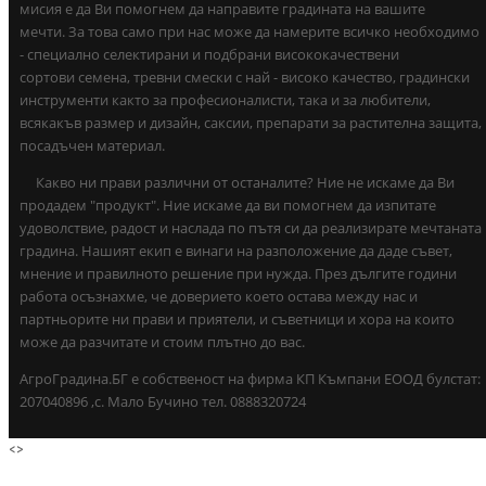
мисия е да Ви помогнем да направите градината на вашите
мечти. За това само при нас може да намерите всичко необходимо
- специално селектирани и подбрани висококачествени
сортови семена, тревни смески с най - високо качество, градински
инструменти както за професионалисти, така и за любители,
всякакъв размер и дизайн, саксии, препарати за растителна защита,
посадъчен материал.
Какво ни прави различни от останалите? Ние не искаме да Ви
продадем "продукт". Ние искаме да ви помогнем да изпитате
удоволствие, радост и наслада по пътя си да реализирате мечтаната
градина. Нашият екип е винаги на разположение да даде съвет,
мнение и правилното решение при нужда. През дългите години
работа осъзнахме, че доверието което остава между нас и
партньорите ни прави и приятели, и съветници и хора на които
може да разчитате и стоим плътно до вас.
АгроГрадина.БГ е собственост на фирма КП Къмпани ЕООД булстат:
207040896 ,с. Мало Бучино тел. 0888320724
<
>