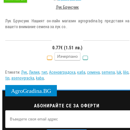
Лук Брунсуик
Лук Брунсуик Нашият он-лайн магазин agrogradina.bg представя на
вашето внимание семена за лук со..
0.77€ (1.51 лв.)
Изчерпано
Етикети:
Лук
,
Лилия
,
тип
,
Асеновградска
,
каба
,
семена
,
semena
,
luk
,
liliq
,
tip
,
asenovgracka
,
kaba
,
AgroGradina.BG
АБОНИРАЙТЕ СЕ ЗА ОФЕРТИ