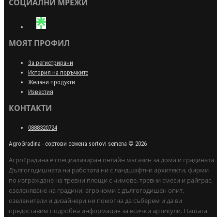
СОЦИАЛНИ МРЕЖИ
МОЯТ ПРОФИЛ
За регистрирани
История на поръчките
Желани продукти
Известия
КОНТАКТИ
0888320724
AgroGradina - сортови семена sortovi semena © 2026
АгроГрадина е специализиран онлайн магазин за дома и градината.
Дългогодишната ни работата ни с ландшафтни архитекти, фирми
по изграждане на тревни площи с чимове, тревни смеси и райграс,
озеленяване на градини, агрономи с дългогодишен опит,
озеленители и дизайнери ни помогна да съберем и да ви
предоставим подробна информация за всички артикули. Нашата