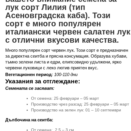
лук сорт
Лилия (тип
Асеновградска каба)
. Този
сорт
e
много популярен
италиански червен салатен лук
с отлични вкусови качества.
Много популярен сорт червен лук.
Този сорт е предназначен
за директна сеитба и прясна консумация. Образува хубави,
тъмно зелени листа и едри, елипсовидно удължени, ярко
червени луковици с леко лютив приятен вкус.
Вегетационен период
:
100-110
дни
Указания за отглеждане
:
Семената се засяват
:
От семена: 25 февруари – 05 март
Производство чрез разсад: 25 февруари – 05 март
Производство на зелен лук: 01 – 10 септември
Дълбочина на сеитба
:
От семена: 2,5 – 3 см