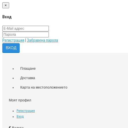
×
Вход
Регистрация
|
Забравена парола
Плащане
Доставка
Карта на местоположението
Моят профил
Регистрация
Вход
€
Валута