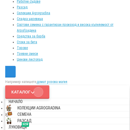
Работни съдове
Разсад
Селекции Agrogradina
Сладка царевица
Сортови семена с гарантиран произход и висока кълняемост от
АгроГрадина
Средства за борба
Стоки за бита
Торове
Тревни смеси
Ценови листопад
Например напишете,
домат розова магия
КАТАЛОГ
НАЧАЛО
КОЛЕКЦИИ AGROGRADINA
СЕМЕНА
РАЗСАД
NEW
ЛУКОВИЦИ