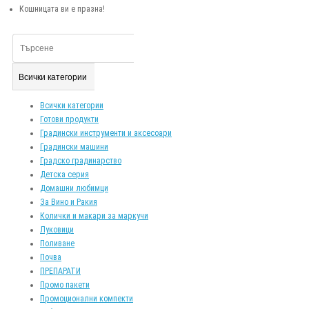
Кошницата ви е празна!
Всички категории
Всички категории
Готови продукти
Градински инструменти и аксесоари
Градински машини
Градско градинарство
Детска серия
Домашни любимци
За Вино и Ракия
Колички и макари за маркучи
Луковици
Поливане
Почва
ПРЕПАРАТИ
Промо пакети
Промоционални компекти