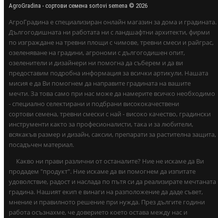
AgroGradina - сортови семена sortovi semena © 2026
АгроГрадина е специализиран онлайн магазин за дома и градината.
Дългогодишната ни работата ни с ландшафтни архитекти, фирми
по изграждане на тревни площи с чимове, тревни смеси и райграс,
озеленяване на градини, агрономи с дългогодишен опит,
озеленители и дизайнери ни помогна да съберем и да ви
предоставим подробна информация за всички артикули. Нашата
мисия е да Ви помогнем да направите градината на вашите
мечти. За това само при нас може да намерите всичко необходимо
- специално селектирани и подбрани висококачествени
сортови семена, тревни смески с най - високо качество, градински
инструменти както за професионалисти, така и за любители,
всякакъв размер и дизайн, саксии, препарати за растителна защита,
посадъчен материал.
Какво ни прави различни от останалите? Ние не искаме да Ви
продадем "продукт". Ние искаме да ви помогнем да изпитате
удоволствие, радост и наслада по пътя си да реализирате мечтаната
градина. Нашият екип е винаги на разположение да даде съвет,
мнение и правилното решение при нужда. През дългите години
работа осъзнахме, че доверието което остава между нас и