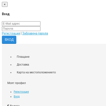
×
Вход
Регистрация
|
Забравена парола
Плащане
Доставка
Карта на местоположението
Моят профил
Регистрация
Вход
€
Валута