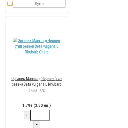
Купи
Органик Манголд Червен (тип
ревен) Beta vulgaris L Rhubarb
Chard
924451-SEK
1.79€ (3.50 лв.)
-
+