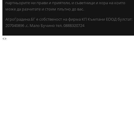
партньорите ни прави и приятели, и съветници и хора на които
може да разчитате и стоим плътно до вас.
АгроГрадина.БГ е собственост на фирма КП Къмпани ЕООД булстат:
207040896 ,с. Мало Бучино тел. 0888320724
<
>