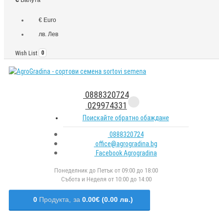
€ Euro
лв. Лев
Wish List
0
0888320724
029974331
Поискайте обратно обаждане
0888320724
office@agrogradina.bg
Facebook Agrogradina
Понеделник до Петък от 09:00 до 18:00
Събота и Неделя от 10:00 до 14:00
0
Продукта,
за
0.00€ (0.00 лв.)