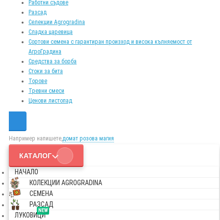
Работни съдове
Разсад
Селекции Agrogradina
Сладка царевица
Сортови семена с гарантиран произход и висока кълняемост от
АгроГрадина
Средства за борба
Стоки за бита
Торове
Тревни смеси
Ценови листопад
Например напишете,
домат розова магия
КАТАЛОГ
НАЧАЛО
КОЛЕКЦИИ AGROGRADINA
СЕМЕНА
РАЗСАД
NEW
ЛУКОВИЦИ