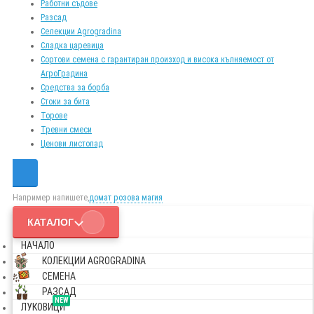
Работни съдове
Разсад
Селекции Agrogradina
Сладка царевица
Сортови семена с гарантиран произход и висока кълняемост от
АгроГрадина
Средства за борба
Стоки за бита
Торове
Тревни смеси
Ценови листопад
Например напишете,
домат розова магия
КАТАЛОГ
НАЧАЛО
КОЛЕКЦИИ AGROGRADINA
СЕМЕНА
РАЗСАД
NEW
ЛУКОВИЦИ