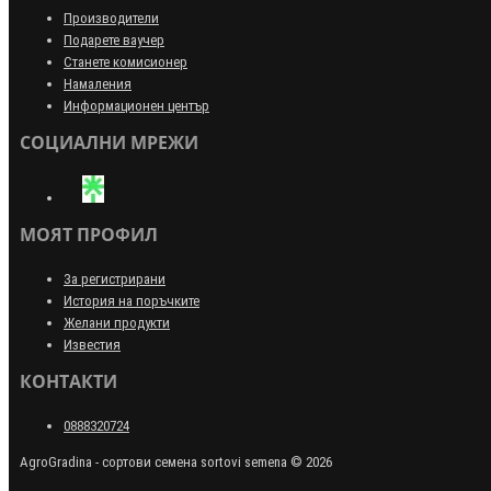
Производители
Подарете ваучер
Станете комисионер
Намаления
Информационен център
СОЦИАЛНИ МРЕЖИ
МОЯТ ПРОФИЛ
За регистрирани
История на поръчките
Желани продукти
Известия
КОНТАКТИ
0888320724
AgroGradina - сортови семена sortovi semena © 2026