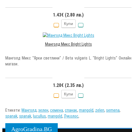
1.43€ (2.80 лв.)
Купи
Манголд Микс Bright Lights
Манголд Микс "Ярки светлини" / Beta vulgaris L. "Bright Lights" Онлайн
магази..
1.20€ (2.35 лв.)
Купи
Етикети:
Манголд
,
зелен
,
семена
,
спанак
,
mangold
,
zelen
,
semena
,
spanak
,
spanak
,
lucullus
,
mangold
,
Луколос
,
AgroGradina.BG