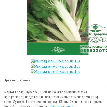
Кратко описание
Манголд зелен Луколос / Lucullus Нашият он-лайн магазин
agrogradina.bg представя на вашето внимание семена за манголд
зелен Луколус. Вегетационен период - 55 дни. Ядливи листа и дръжки.
Беритбата може да се извърш...
Прочети повече...