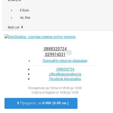
€ Euro
лв. Лев
Wish List
0
0888320724
029974331
Поискайте обратно обаждане
0888320724
office@agrogradina.bg
Facebook Agrogradina
Понеделник до Петък от 09:00 до 18:00
Събота и Неделя от 10:00 до 14:00
0
Продукта,
за
0.00€ (0.00 лв.)