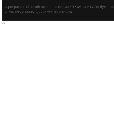
АгроГрадина.БГ е собственост на фирма КП Къмпани ЕООД булстат:
207040896 ,с. Мало Бучино тел. 0888320724
<
>