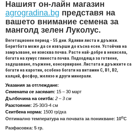
Н
ашият он-лайн магазин
agrogradina.bg
представя на
вашето внимание
семена за
манголд зелен Луколус.
Вегетационен период - 55 дни. Ядливи листа и дръжки.
Беритбата може да се извърши до късна есен. Устойчив на
замръзване, не изисква почва. Расте най-добре в некисела,
богата на хумус глинеста почва. Подходяща за готвене,
задушаване, пържене, консервиране. Листата и дръжките са
богати на каротин, особено богати на витамин С, В1, В2,
калций, фосфор, желязо и други минерали.
Указания за отглеждане
:
Семената се засяват
:
15 – 30 март
Дълбочина на сеитба
:
2 – 3 см
Разстояние
:
25-30
/
3-4
см
Сеитбена норма
:
1500
гр
/
дка
о
Оптимално температура на почвата за поникване
:
10
С
Разфасовка: 5
гр.