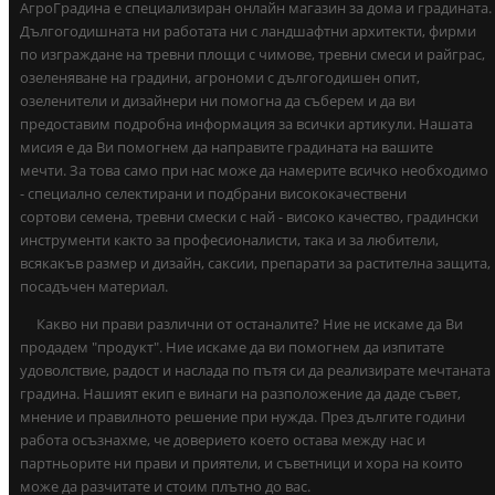
АгроГрадина е специализиран онлайн магазин за дома и градината.
Дългогодишната ни работата ни с ландшафтни архитекти, фирми
по изграждане на тревни площи с чимове, тревни смеси и райграс,
озеленяване на градини, агрономи с дългогодишен опит,
озеленители и дизайнери ни помогна да съберем и да ви
предоставим подробна информация за всички артикули. Нашата
мисия е да Ви помогнем да направите градината на вашите
мечти. За това само при нас може да намерите всичко необходимо
- специално селектирани и подбрани висококачествени
сортови семена, тревни смески с най - високо качество, градински
инструменти както за професионалисти, така и за любители,
всякакъв размер и дизайн, саксии, препарати за растителна защита,
посадъчен материал.
Какво ни прави различни от останалите? Ние не искаме да Ви
продадем "продукт". Ние искаме да ви помогнем да изпитате
удоволствие, радост и наслада по пътя си да реализирате мечтаната
градина. Нашият екип е винаги на разположение да даде съвет,
мнение и правилното решение при нужда. През дългите години
работа осъзнахме, че доверието което остава между нас и
партньорите ни прави и приятели, и съветници и хора на които
може да разчитате и стоим плътно до вас.