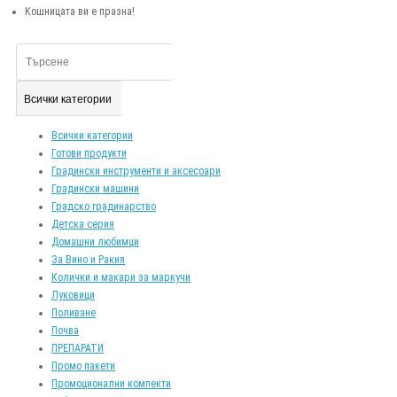
Кошницата ви е празна!
Всички категории
Всички категории
Готови продукти
Градински инструменти и аксесоари
Градински машини
Градско градинарство
Детска серия
Домашни любимци
За Вино и Ракия
Колички и макари за маркучи
Луковици
Поливане
Почва
ПРЕПАРАТИ
Промо пакети
Промоционални компекти