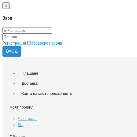
×
Вход
Регистрация
|
Забравена парола
Плащане
Доставка
Карта на местоположението
Моят профил
Регистрация
Вход
€
Валута