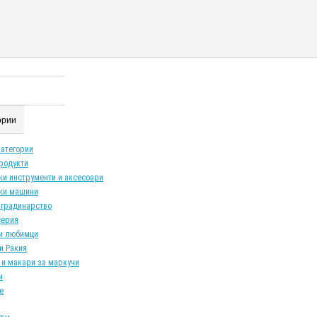
гории
категории
продукти
ки инструменти и аксесоари
ки машини
 градинарство
серия
и любимци
и Ракия
 и макари за маркучи
и
е