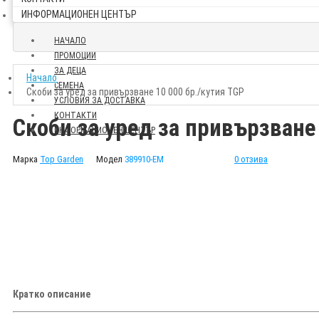
ИНФОРМАЦИОНЕН ЦЕНТЪР
НАЧАЛО
ПРОМОЦИИ
ЗА ДЕЦА
Начало
СЕМЕНА
Скоби за уред за привързване 10 000 бр./кутия TGP
УСЛОВИЯ ЗА ДОСТАВКА
КОНТАКТИ
Скоби за уред за привързване
ИНФОРМАЦИОНЕН ЦЕНТЪР
Марка
Top Garden
Модел
389910-EM
0 отзива
Кратко описание