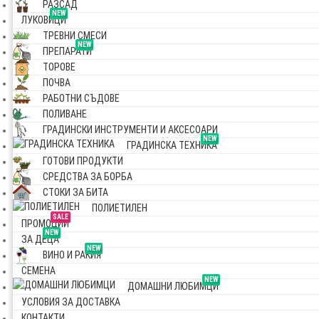
РАЗСАД
NEW
ЛУКОВИЦИ
ТРЕВНИ СМЕСИ
NEW
ПРЕПАРАТИ
ТОРОВЕ
ПОЧВА
РАБОТНИ СЪДОВЕ
ПОЛИВАНЕ
ГРАДИНСКИ ИНСТРУМЕНТИ И АКСЕСОАРИ
NEW
ГРАДИНСКА ТЕХНИКА
ГОТОВИ ПРОДУКТИ
СРЕДСТВА ЗА БОРБА
СТОКИ ЗА БИТА
ПОЛИЕТИЛЕН
SALE
ПРОМОЦИИ
NEW
ЗА ДЕЦА
NEW
ВИНО И РАКИЯ
СЕМЕНА
NEW
ДОМАШНИ ЛЮБИМЦИ
УСЛОВИЯ ЗА ДОСТАВКА
КОНТАКТИ