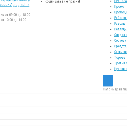
ПРЕПАР
Кошницата ви е празна!
ebook Agrogradina
Промо п
Промоци
к от 09:00 до 18:00
Работни
от 10:00 до 14:00
Разсад
Селекци
Сладка 
Сортови
Средств
Стоки за
Торове
Тревни 
Ценови 
Например напиш