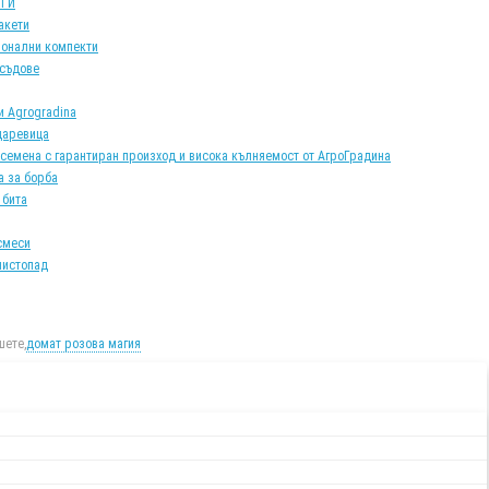
АТИ
акети
онални компекти
 съдове
и Agrogradina
царевица
 семена с гарантиран произход и висока кълняемост от АгроГрадина
а за борба
 бита
смеси
листопад
ете,
домат розова магия