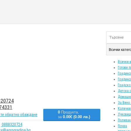
Всички кате
Всички 
Готови 
Градинс
Градинс
Градско
Детска 
Домашн
20724
За Вино 
74331
Колички
0
Продукта,
те обратно обаждане
Луковиц
за
0.00€ (0.00 лв.)
Поливан
0888320724
Почва
ice@agrogradina.bg