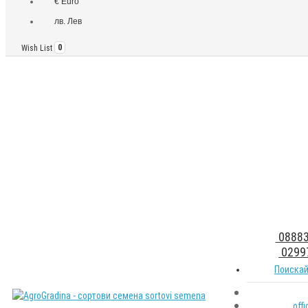
€ Euro
лв. Лев
Wish List
0
08883
0299
Поискай
off