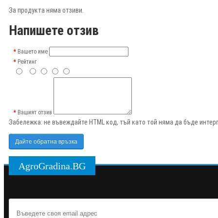
За продукта няма отзиви.
Напишете отзив
Вашето име
Рейтинг
Вашият отзив
Забележка:
не въвеждайте HTML код, тъй като той няма да бъде интерп
Дайте обратна връзка
AgroGradina.BG