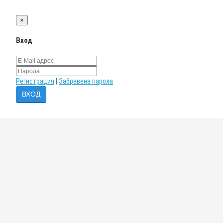
×
Вход
Регистрация
|
Забравена парола