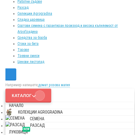
Работни съдове
Разсад
Селекции Agrogradina
Сладка царевица
Сортови семена с гарантиран произход и висока кълняемост от
АгроГрадина
Средства за борба
Стоки за бита
Торове
Тревни смеси
Ценови листопад
Например напишете,
домат розова магия
КАТАЛОГ
НАЧАЛО
КОЛЕКЦИИ AGROGRADINA
СЕМЕНА
РАЗСАД
NEW
ЛУКОВИЦИ