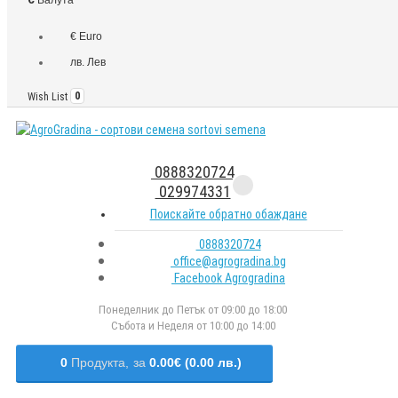
€ Euro
лв. Лев
Wish List
0
0888320724
029974331
Поискайте обратно обаждане
0888320724
office@agrogradina.bg
Facebook Agrogradina
Понеделник до Петък от 09:00 до 18:00
Събота и Неделя от 10:00 до 14:00
0
Продукта,
за
0.00€ (0.00 лв.)