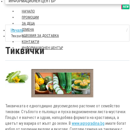
ИНФОРМАЦИОНЕН ЦЕНТЪР
SALE
NEW
НАЧАЛО
ПРОМОЦИИ
ЗА ДЕЦА
СЕМЕНА
Начало
Тиквички
УСЛОВИЯ ЗА ДОСТАВКА
КОНТАКТИ
Тиквички
ИНФОРМАЦИОНЕН ЦЕНТЪР
Тиквичката е едногодишно двусемеделно растение от семейство
тиквови. Стъблото е пълзящо и пуска видоизменени листа-мустачки.
Плодът е валчест и здрав, наподобява формата на краставица, а
цветът му варира от жълт до зелен. В
www.agrogradina.bg
имате богат
избор от различни видове и вкусове. Сортови семена на тиквички с