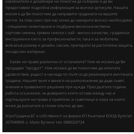
озеленители и дизайнери ни помогна да съберем и да ви
предоставим подробна информация за всички артикули. Нашата
мисия е да Ви помогнем да направите градината на вашите
мечти. За това само при нас може да намерите всичко необходимо
- специално селектирани и подбрани висококачествени
сортови семена, тревни смески с най - високо качество, градински
инструменти както за професионалисти, така и за любители,
всякакъв размер и дизайн, саксии, препарати за растителна защита,
посадъчен материал.
Какво ни прави различни от останалите? Ние не искаме да Ви
продадем "продукт". Ние искаме да ви помогнем да изпитате
удоволствие, радост и наслада по пътя си да реализирате мечтаната
градина. Нашият екип е винаги на разположение да даде съвет,
мнение и правилното решение при нужда. През дългите години
работа осъзнахме, че доверието което остава между нас и
партньорите ни прави и приятели, и съветници и хора на които
може да разчитате и стоим плътно до вас.
АгроГрадина.БГ е собственост на фирма КП Къмпани ЕООД булстат:
207040896 ,с. Мало Бучино тел. 0888320724