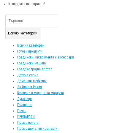
Кошницата ви е празна!
Всички категории
Всички категории
Готови продукти
Градински инструменти и аксесоари
Градински машини
Градско градинарство
Детска серия
Домашни любимци
За Вино и Ракия
Колички и макари за маркучи
Луковици
Поливане
Почва
ПРЕПАРАТИ
Промо пакети
Промоционални компекти