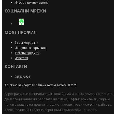
Информационен център
СОЦИАЛНИ МРЕЖИ
МОЯТ ПРОФИЛ
За регистрирани
История на поръчките
Желани продукти
Известия
КОНТАКТИ
0888320724
AgroGradina - сортови семена sortovi semena © 2026
АгроГрадина е специализиран онлайн магазин за дома и градината.
Дългогодишната ни работата ни с ландшафтни архитекти, фирми
по изграждане на тревни площи с чимове, тревни смеси и райграс,
озеленяване на градини, агрономи с дългогодишен опит,