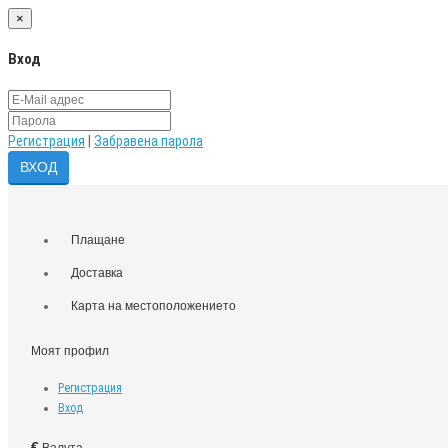
×
Вход
Регистрация
|
Забравена парола
Плащане
Доставка
Карта на местоположението
Моят профил
Регистрация
Вход
€
Валута