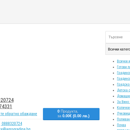
Всички кате
Всички 
Готови 
Градинс
Градинс
Градско
Детска 
Домашн
20724
За Вино 
74331
Колички
0
Продукта,
те обратно обаждане
Луковиц
за
0.00€ (0.00 лв.)
Поливан
0888320724
Почва
ice@agrogradina.bg