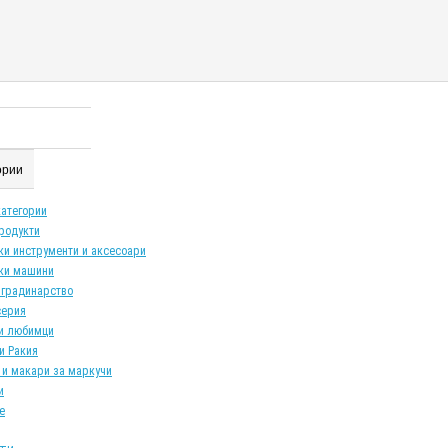
гории
категории
продукти
ки инструменти и аксесоари
ки машини
 градинарство
серия
и любимци
и Ракия
 и макари за маркучи
и
е