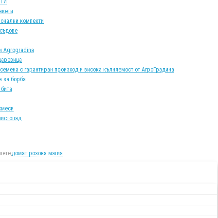
АТИ
акети
онални компекти
 съдове
и Agrogradina
царевица
 семена с гарантиран произход и висока кълняемост от АгроГрадина
а за борба
 бита
смеси
листопад
ете,
домат розова магия