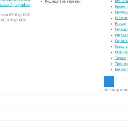
ПРЕПАР
Кошницата ви е празна!
ebook Agrogradina
Промо п
Промоци
к от 09:00 до 18:00
Работни
от 10:00 до 14:00
Разсад
Селекци
Сладка 
Сортови
Средств
Стоки за
Торове
Тревни 
Ценови 
Например напиш