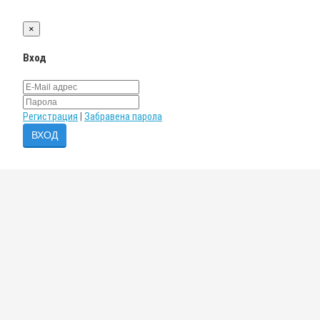
×
Вход
Регистрация
|
Забравена парола