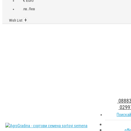
€ Euro
лв. Лев
Wish List
0
08883
0299
Поискай
off