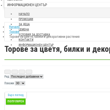
ИНФОРМАЦИОНЕН ЦЕНТЪР
НАЧАЛО
ПРОМОЦИИ
ЗА ДЕЦА
Начало
СЕМЕНА
Торове
УСЛОВИЯ ЗА ДОСТАВКА
Торове за цветя, билки и декоративни растения
КОНТАКТИ
ИНФОРМАЦИОНЕН ЦЕНТЪР
Торове за цветя, билки и дек
Ред
Покажи
Бърз поглед
ПОПУЛЯРЕН