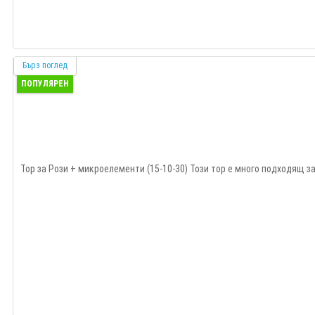
Бърз поглед
ПОПУЛЯРЕН
Тор за Рози + микроелементи (15-10-30) Този тор е много подходящ за