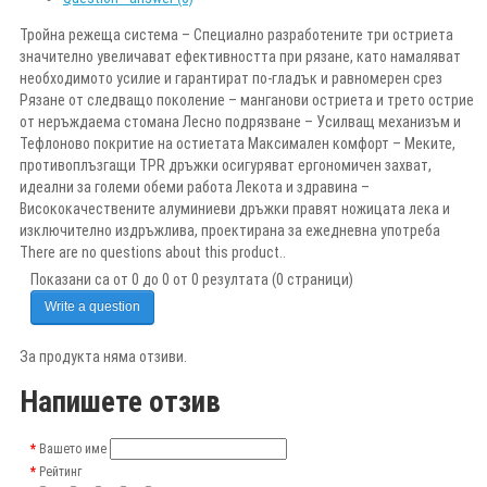
Тройна режеща система – Специално разработените три остриета
значително увеличават ефективността при рязане, като намаляват
необходимото усилие и гарантират по-гладък и равномерен срез
Рязане от следващо поколение – манганови остриета и трето острие
от неръждаема стомана Лесно подрязване – Усилващ механизъм и
Тефлоново покритие на остиетата Максимален комфорт – Меките,
противоплъзгащи TPR дръжки осигуряват ергономичен захват,
идеални за големи обеми работа Лекота и здравина –
Висококачествените алуминиеви дръжки правят ножицата лека и
изключително издръжлива, проектирана за ежедневна употреба
There are no questions about this product..
Показани са от 0 до 0 от 0 резултата (0 страници)
Write a question
За продукта няма отзиви.
Напишете отзив
Вашето име
Рейтинг