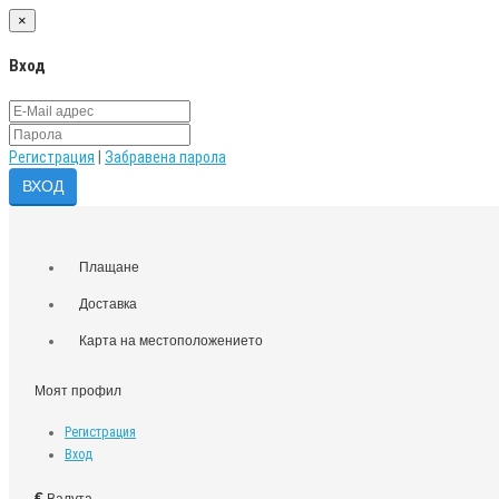
×
Вход
Регистрация
|
Забравена парола
Плащане
Доставка
Карта на местоположението
Моят профил
Регистрация
Вход
€
Валута