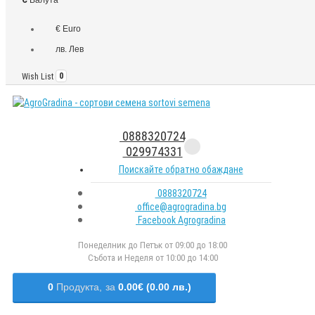
€ Euro
лв. Лев
Wish List
0
0888320724
029974331
Поискайте обратно обаждане
0888320724
office@agrogradina.bg
Facebook Agrogradina
Понеделник до Петък от 09:00 до 18:00
Събота и Неделя от 10:00 до 14:00
0
Продукта,
за
0.00€ (0.00 лв.)