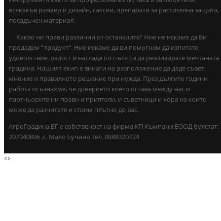
всякакъв размер и дизайн, саксии, препарати за растителна защита,
посадъчен материал.
Какво ни прави различни от останалите? Ние не искаме да Ви
продадем "продукт". Ние искаме да ви помогнем да изпитате
удоволствие, радост и наслада по пътя си да реализирате мечтаната
градина. Нашият екип е винаги на разположение да даде съвет,
мнение и правилното решение при нужда. През дългите години
работа осъзнахме, че доверието което остава между нас и
партньорите ни прави и приятели, и съветници и хора на които
може да разчитате и стоим плътно до вас.
АгроГрадина.БГ е собственост на фирма КП Къмпани ЕООД булстат:
207040896 ,с. Мало Бучино тел. 0888320724
<
>