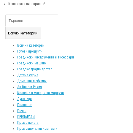
Кошницата ви е празна!
Всички категории
Всички категории
Готови продукти
Градински инструменти и аксесоари
Градински машини
Градско градинарство
Детска серия
Домашни любимци
За Вино и Ракия
Колички и макари за маркучи
Луковици
Поливане
Почва
ПРЕПАРАТИ
Промо пакети
Промоционални компекти