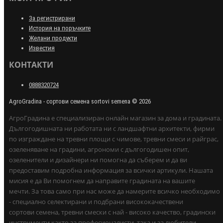
За регистрирани
История на поръчките
Желани продукти
Известия
КОНТАКТИ
0888320724
AgroGradina - сортови семена sortovi semena © 2026
АгроГрадина е специализиран онлайн магазин за дома и градината.
Дългогодишната ни работата ни с ландшафтни архитекти, фирми
по изграждане на тревни площи с чимове, тревни смеси и райграс,
озеленяване на градини, агрономи с дългогодишен опит,
озеленители и дизайнери ни помогна да съберем и да ви
предоставим подробна информация за всички артикули. Нашата
мисия е да Ви помогнем да направите градината на вашите
мечти. За това само при нас може да намерите всичко необходимо
- специално селектирани и подбрани висококачествени
сортови семена, тревни смески с най - високо качество, градински
инструменти както за професионалисти, така и за любители,