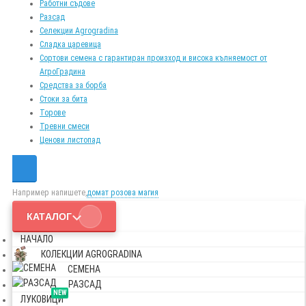
Работни съдове
Разсад
Селекции Agrogradina
Сладка царевица
Сортови семена с гарантиран произход и висока кълняемост от
АгроГрадина
Средства за борба
Стоки за бита
Торове
Тревни смеси
Ценови листопад
Например напишете,
домат розова магия
КАТАЛОГ
НАЧАЛО
КОЛЕКЦИИ AGROGRADINA
СЕМЕНА
РАЗСАД
NEW
ЛУКОВИЦИ