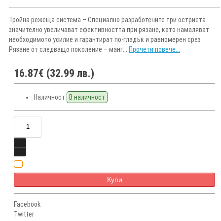
Тройна режеща система – Специално разработените три остриета
значително увеличават ефективността при рязане, като намаляват
необходимото усилие и гарантират по-гладък и равномерен срез
Рязане от следващо поколение – манг...
Прочети повече...
16.87€ (32.99 лв.)
Наличност
В наличност
Купи
Facebook
Twitter