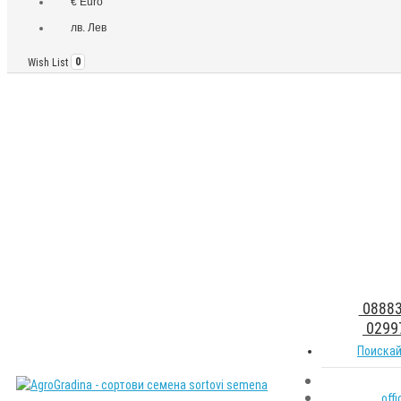
€ Euro
лв. Лев
Wish List
0
08883
0299
Поискай
off