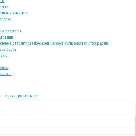
АТИ
акети
онални компекти
 съдове
и Agrogradina
царевица
 семена с гарантиран произход и висока кълняемост от АгроГрадина
а за борба
 бита
смеси
листопад
ете,
домат розова магия