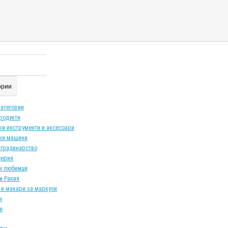
гории
категории
продукти
ки инструменти и аксесоари
ки машини
 градинарство
серия
и любимци
и Ракия
 и макари за маркучи
и
е