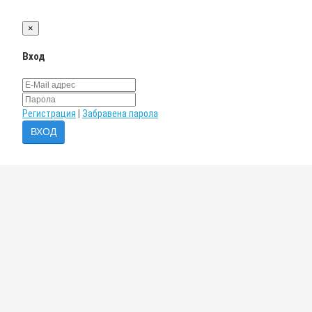
×
Вход
Регистрация
|
Забравена парола