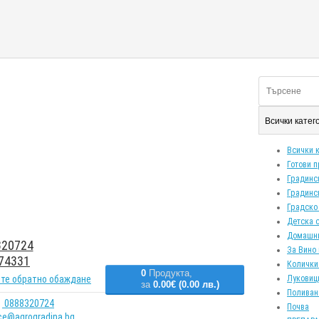
Всички кате
Всички 
Готови 
Градинс
Градинс
Градско
Детска 
Домашн
20724
За Вино 
74331
Колички
0
Продукта,
те обратно обаждане
Луковиц
за
0.00€ (0.00 лв.)
Поливан
0888320724
Почва
ice@agrogradina.bg