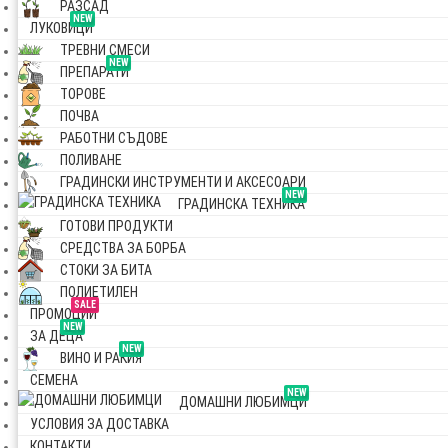
РАЗСАД
NEW
ЛУКОВИЦИ
ТРЕВНИ СМЕСИ
NEW
ПРЕПАРАТИ
ТОРОВЕ
ПОЧВА
РАБОТНИ СЪДОВЕ
ПОЛИВАНЕ
ГРАДИНСКИ ИНСТРУМЕНТИ И АКСЕСОАРИ
NEW
ГРАДИНСКА ТЕХНИКА
ГОТОВИ ПРОДУКТИ
СРЕДСТВА ЗА БОРБА
СТОКИ ЗА БИТА
ПОЛИЕТИЛЕН
SALE
ПРОМОЦИИ
NEW
ЗА ДЕЦА
NEW
ВИНО И РАКИЯ
СЕМЕНА
NEW
ДОМАШНИ ЛЮБИМЦИ
УСЛОВИЯ ЗА ДОСТАВКА
КОНТАКТИ