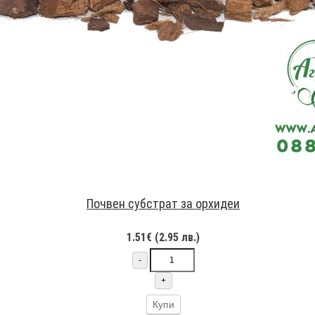
Почвен субстрат за орхидеи
1.51€ (2.95 лв.)
-
+
Купи