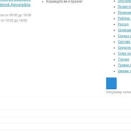
ПРЕПАР
Кошницата ви е празна!
ebook Agrogradina
Промо п
Промоци
к от 09:00 до 18:00
Работни
от 10:00 до 14:00
Разсад
Селекци
Сладка 
Сортови
Средств
Стоки за
Торове
Тревни 
Ценови 
Например напиш