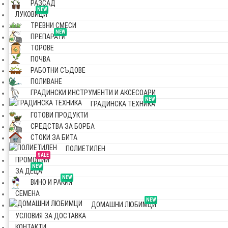
РАЗСАД
NEW
ЛУКОВИЦИ
ТРЕВНИ СМЕСИ
NEW
ПРЕПАРАТИ
ТОРОВЕ
ПОЧВА
РАБОТНИ СЪДОВЕ
ПОЛИВАНЕ
ГРАДИНСКИ ИНСТРУМЕНТИ И АКСЕСОАРИ
NEW
ГРАДИНСКА ТЕХНИКА
ГОТОВИ ПРОДУКТИ
СРЕДСТВА ЗА БОРБА
СТОКИ ЗА БИТА
ПОЛИЕТИЛЕН
SALE
ПРОМОЦИИ
NEW
ЗА ДЕЦА
NEW
ВИНО И РАКИЯ
СЕМЕНА
NEW
ДОМАШНИ ЛЮБИМЦИ
УСЛОВИЯ ЗА ДОСТАВКА
КОНТАКТИ