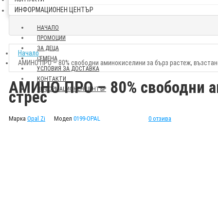
ИНФОРМАЦИОНЕН ЦЕНТЪР
НАЧАЛО
ПРОМОЦИИ
ЗА ДЕЦА
Начало
СЕМЕНА
АМИНО ПРО – 80% свободни аминокиселини за бърз растеж, възстан
УСЛОВИЯ ЗА ДОСТАВКА
КОНТАКТИ
АМИНО ПРО – 80% свободни ам
ИНФОРМАЦИОНЕН ЦЕНТЪР
стрес
Марка
Opal Zi
Модел
0199-OPAL
0 отзива