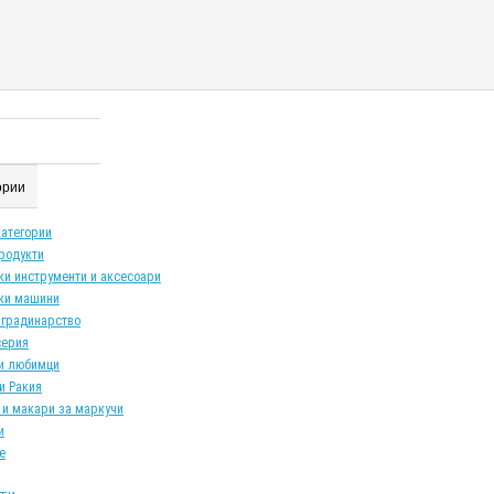
гории
категории
продукти
ки инструменти и аксесоари
ки машини
 градинарство
серия
и любимци
и Ракия
 и макари за маркучи
и
е