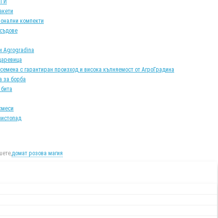
АТИ
акети
онални компекти
 съдове
и Agrogradina
царевица
 семена с гарантиран произход и висока кълняемост от АгроГрадина
а за борба
 бита
смеси
листопад
ете,
домат розова магия