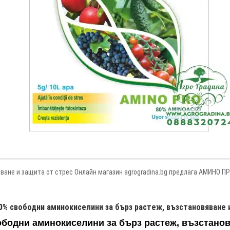
ане и защита от стрес Онлайн магазин agrogradina.bg предлага АМИНО ПР
% свободни аминокиселини за бърз растеж, възстановяване 
одни аминокиселини за бърз растеж, възстановя