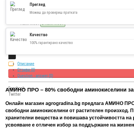
Преглед
1.00€ (1.96 лв.)
Можеш да провериш пратката
Наличност
В наличност
Качество
100% гарантирано качество
Описание
Отзиви (0)
Question - answer (0)
Facebook
АМИНО ПРО – 80% свободни аминокиселини за б
Twitter
Онлайн магазин agrogradina.bg предлага АМИНО ПРО
свободни аминокиселини от растителен произход. П
хранителни вещества и повишава устойчивостта на 
усвояване е отличен избор за поддържане на жизнен