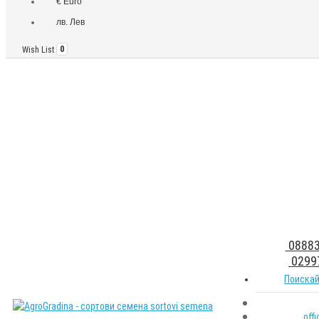
€ Euro
лв. Лев
Wish List
0
08883
0299
Поискай
off