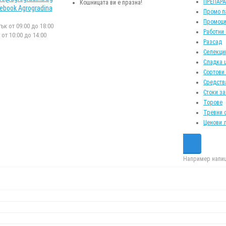
ПРЕПАР
Кошницата ви е празна!
ebook Agrogradina
Промо п
Промоци
к от 09:00 до 18:00
Работни
от 10:00 до 14:00
Разсад
Селекци
Сладка 
Сортови
Средств
Стоки за
Торове
Тревни 
Ценови 
Например напиш