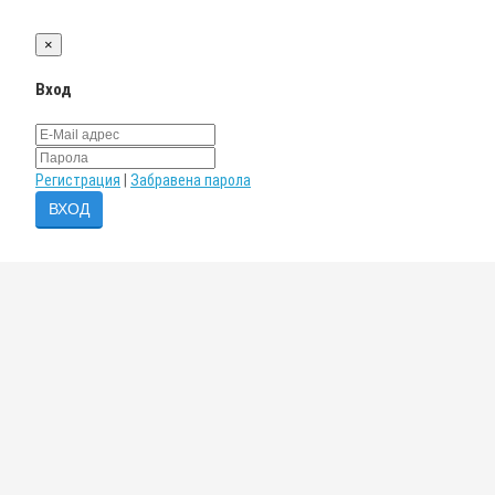
×
Вход
Регистрация
|
Забравена парола