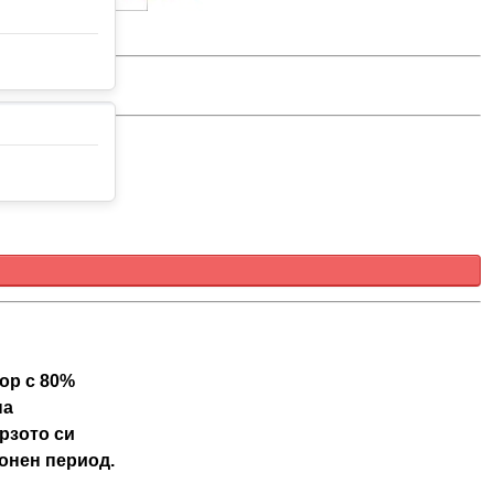
ор с 80%
на
рзото си
онен период.