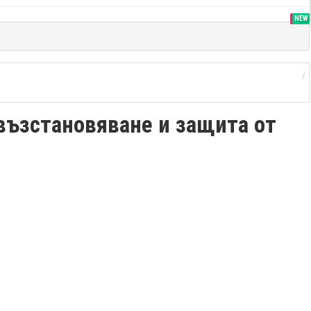
SALE
NEW
възстановяване и защита от