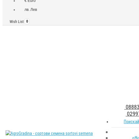
€ Euro
лв. Лев
Wish List
0
08883
0299
Поискай
off