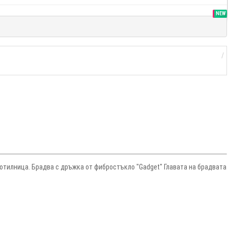
SALE
NEW
отилница. Брадва с дръжка от фибростъкло "Gadget" Главата на брадвата