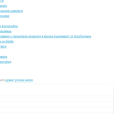
АТИ
акети
онални компекти
 съдове
и Agrogradina
царевица
 семена с гарантиран произход и висока кълняемост от АгроГрадина
а за борба
 бита
смеси
листопад
ете,
домат розова магия