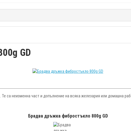
800g GD
 Те са неизменна част и допълнение на всяка железария или домашна раб
Брадва дръжка фибростъкло 800g GD