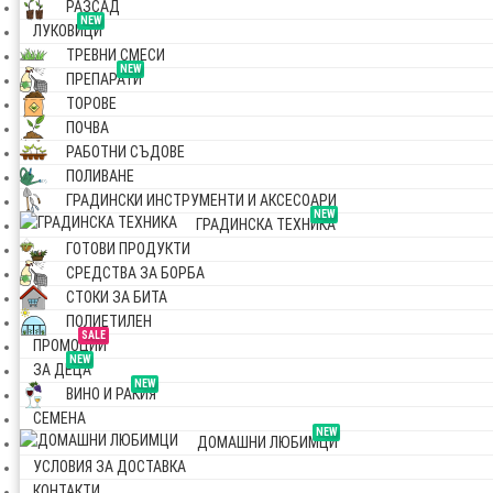
РАЗСАД
NEW
ЛУКОВИЦИ
ТРЕВНИ СМЕСИ
NEW
ПРЕПАРАТИ
ТОРОВЕ
ПОЧВА
РАБОТНИ СЪДОВЕ
ПОЛИВАНЕ
ГРАДИНСКИ ИНСТРУМЕНТИ И АКСЕСОАРИ
NEW
ГРАДИНСКА ТЕХНИКА
ГОТОВИ ПРОДУКТИ
СРЕДСТВА ЗА БОРБА
СТОКИ ЗА БИТА
ПОЛИЕТИЛЕН
SALE
ПРОМОЦИИ
NEW
ЗА ДЕЦА
NEW
ВИНО И РАКИЯ
СЕМЕНА
NEW
ДОМАШНИ ЛЮБИМЦИ
УСЛОВИЯ ЗА ДОСТАВКА
КОНТАКТИ