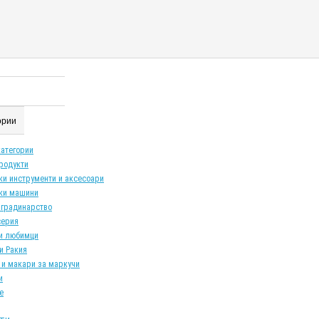
гории
категории
продукти
ки инструменти и аксесоари
ки машини
 градинарство
серия
и любимци
и Ракия
 и макари за маркучи
и
е