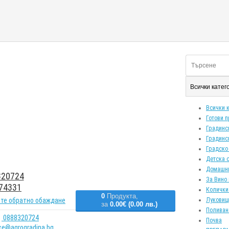
Всички кате
Всички 
Готови 
Градинс
Градинс
Градско
Детска 
Домашн
20724
За Вино 
74331
Колички
0
Продукта,
те обратно обаждане
Луковиц
за
0.00€ (0.00 лв.)
Поливан
0888320724
Почва
ice@agrogradina.bg