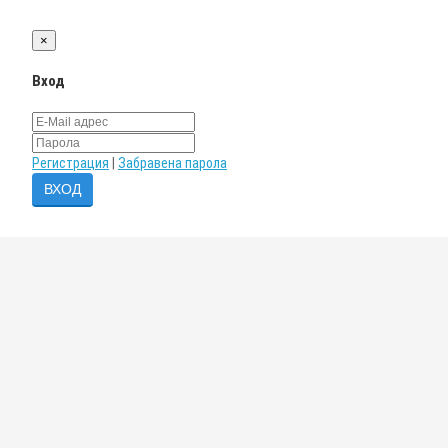
×
Вход
Регистрация
|
Забравена парола