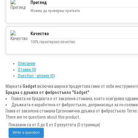
Преглед
Можеш да провериш пратката
Качество
100% гарантирано качество
Описание
Отзиви (0)
Question - answer (0)
Марката
Gadget
включва широка продуктова гама от хоби инструменти
Брадва с дръжка от фибростъкло "Gadget"
Главата на брадвата е от закалена стомана, която осигурява здрав
Дръжката е изработена от фибростъкло, допринасящо за по-голяма
Глава от закалена стомана Ергономична дръжка от фибростъкло Тегло:
There are no questions about this product..
Показани са от 0 до 0 от 0 резултата (0 страници)
Write a question