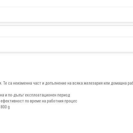
. Те са неизменна част и допълнение на всяка железария или домашна ра
ина и по-дълъг експлоатационен период
 ефективност по време на работния процес
 800 g