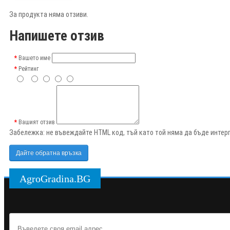
За продукта няма отзиви.
Напишете отзив
Вашето име
Рейтинг
Вашият отзив
Забележка:
не въвеждайте HTML код, тъй като той няма да бъде интерп
Дайте обратна връзка
AgroGradina.BG