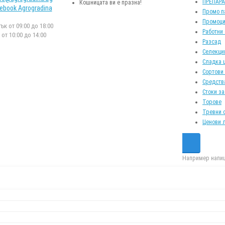
ПРЕПАР
Кошницата ви е празна!
ebook Agrogradina
Промо п
Промоци
к от 09:00 до 18:00
Работни
от 10:00 до 14:00
Разсад
Селекци
Сладка 
Сортови
Средств
Стоки за
Торове
Тревни 
Ценови 
Например напиш