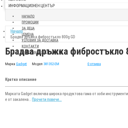
ИНФОРМАЦИОНЕН ЦЕНТЪР
НАЧАЛО
ПРОМОЦИИ
ЗА ДЕЦА
Начало
СЕМЕНА
Брадва дръжка фибростъкло 800g GD
УСЛОВИЯ ЗА ДОСТАВКА
КОНТАКТИ
Брадва дръжка фибростъкло 
ИНФОРМАЦИОНЕН ЦЕНТЪР
Марка
Gadget
Модел
381352-EM
0 отзива
Кратко описание
Марката Gadget включва широка продуктова гама от хоби инструменти.
е от закалена...
Прочети повече...