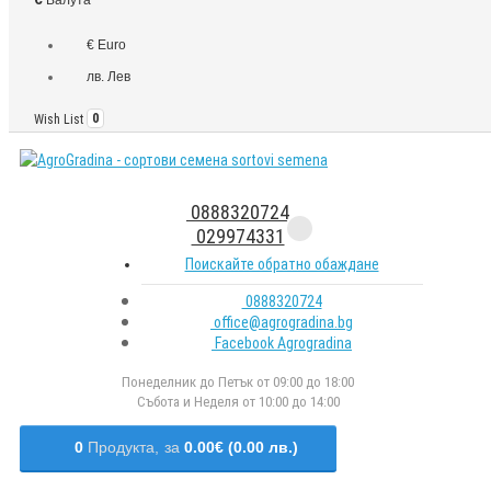
€ Euro
лв. Лев
Wish List
0
0888320724
029974331
Поискайте обратно обаждане
0888320724
office@agrogradina.bg
Facebook Agrogradina
Понеделник до Петък от 09:00 до 18:00
Събота и Неделя от 10:00 до 14:00
0
Продукта,
за
0.00€ (0.00 лв.)