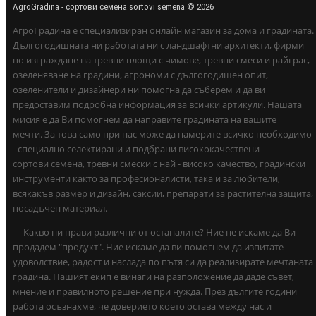
AgroGradina - сортови семена sortovi semena © 2026
АгроГрадина е специализиран онлайн магазин за дома и градината.
Дългогодишната ни работата ни с ландшафтни архитекти, фирми
по изграждане на тревни площи с чимове, тревни смеси и райграс,
озеленяване на градини, агрономи с дългогодишен опит,
озеленители и дизайнери ни помогна да съберем и да ви
предоставим подробна информация за всички артикули. Нашата
мисия е да Ви помогнем да направите градината на вашите
мечти. За това само при нас може да намерите всичко необходимо
- специално селектирани и подбрани висококачествени
сортови семена, тревни смески с най - високо качество, градински
инструменти както за професионалисти, така и за любители,
всякакъв размер и дизайн, саксии, препарати за растителна защита,
посадъчен материал.
Какво ни прави различни от останалите? Ние не искаме да Ви
продадем "продукт". Ние искаме да ви помогнем да изпитате
удоволствие, радост и наслада по пътя си да реализирате мечтаната
градина. Нашият екип е винаги на разположение да даде съвет,
мнение и правилното решение при нужда. През дългите години
работа осъзнахме, че доверието което остава между нас и