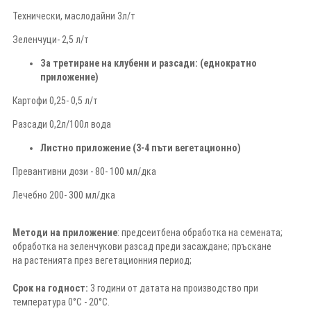
Технически, маслодайни 3л/т
Зеленчуци- 2,5 л/т
За третиране на клубени и разсади: (еднократно
приложение)
Картофи 0,25- 0,5 л/т
Разсади 0,2л/100л вода
Листно приложение (3-4 пъти вегетационно)
Превантивни дози - 80- 100 мл/дка
Лечебно 200- 300 мл/дка
Методи на приложение
: предсеитбена обработка на семената;
обработка на зеленчукови разсад преди засаждане; пръскане
на растенията през вегетационния период;
Срок на годност:
3 години от датата на производство при
температура 0°C - 20°C.