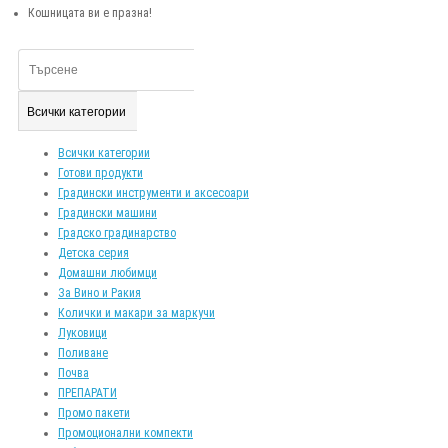
Кошницата ви е празна!
Всички категории
Всички категории
Готови продукти
Градински инструменти и аксесоари
Градински машини
Градско градинарство
Детска серия
Домашни любимци
За Вино и Ракия
Колички и макари за маркучи
Луковици
Поливане
Почва
ПРЕПАРАТИ
Промо пакети
Промоционални компекти