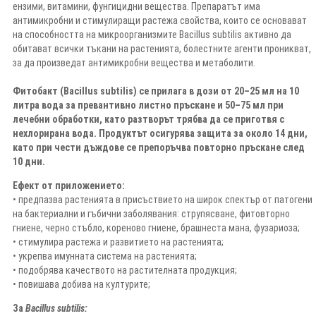
ензими, витамини, фунгицидни вещества. Препаратът има
антимикробни и стимулиращи растежа свойства, които се основават
на способността на микроорганизмите Bacillus subtilis активно да
обитават всички тъкани на растенията, болестните агенти проникват,
за да произведат антимикробни вещества и метаболити.
Фитобакт (Bacillus subtilis) се прилага в дози от 20–25 мл на 10
литра вода за превантивно листно пръскане и 50–75 мл при
лечебни обработки, като разтворът трябва да се приготвя с
нехлорирана вода. Продуктът осигурява защита за около 14 дни,
като при чести дъждове се препоръчва повторно пръскане след
10 дни.
Ефект от приложението:
• предпазва растенията в присъствието на широк спектър от патогени
на бактериални и гъбични заболявания: струпясване, фитовторно
гниене, черно стъбло, кореново гниене, брашнеста мана, фузариоза;
• стимулира растежа и развитието на растенията;
• укрепва имунната система на растенията;
• подобрява качеството на растителната продукция;
• повишава добива на културите;
За
Bacillus subtilis: