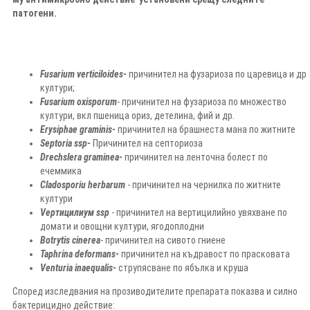
патогени.
Fusarium verticiloides-
причинител на фузариоза по царевица и др
култури;
Fusarium oxisporum
- причинител на фузариоза по множество
култури, вкл пшеница ориз, детелина, фий и др.
Erysiphae graminis-
причинител на брашнеста мана по житните
Septoria ssp-
Причинител на септориоза
Drechslera graminea-
причинител на ленточна болест по
ечеммика
Cladosporiu herbarum
- причинител на чернилка по житните
култури
Vертицилиум ssp
- причинител на вертицилийно увяхване по
домати и овощни култури, ягодоплодни
Botrytis cinerea
- причинител на сивото гниене
Taphrina deformans-
причинител на къдравост по прасковата
Venturia inaequalis-
струпясване по ябълка и круша
Според изследвания на прозиводителите препарата показва и силно
бактерицидно действие: