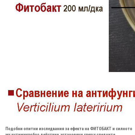
Подобни опитни изследвания за ефекта на ФИТОБАКТ и силното
му антимикробно действие установени срещу следните