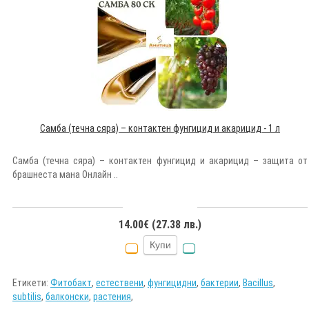
Самба (течна сяра) – контактен фунгицид и акарицид - 1 л
Самба (течна сяра) – контактен фунгицид и акарицид – защита от
брашнеста мана Онлайн ..
14.00€ (27.38 лв.)
Купи
Етикети:
Фитобакт
,
естествени
,
фунгицидни
,
бактерии
,
Bacillus
,
subtilis
,
балконски
,
растения
,