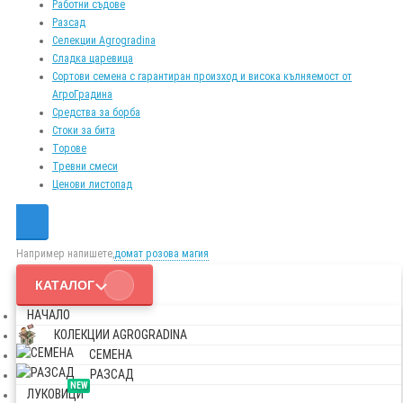
Работни съдове
Разсад
Селекции Agrogradina
Сладка царевица
Сортови семена с гарантиран произход и висока кълняемост от
АгроГрадина
Средства за борба
Стоки за бита
Торове
Тревни смеси
Ценови листопад
Например напишете,
домат розова магия
КАТАЛОГ
НАЧАЛО
КОЛЕКЦИИ AGROGRADINA
СЕМЕНА
РАЗСАД
NEW
ЛУКОВИЦИ