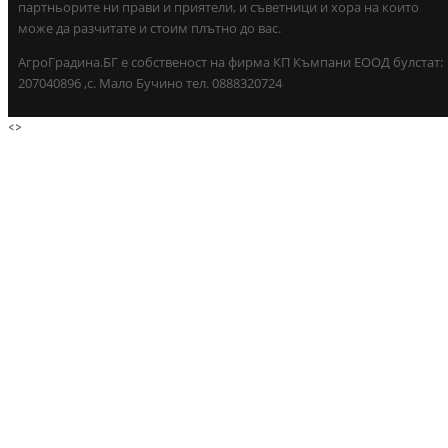
партньорите ни прави и приятели, и съветници и хора на които
може да разчитате и стоим плътно до вас.
АгроГрадина.БГ е собственост на фирма КП Къмпани ЕООД булстат:
207040896 ,с. Мало Бучино тел. 0888320724
<
>