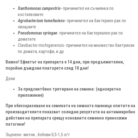
Xanthomonas campestris-
причинител на съчмянка по
костилковите
Agrobacterium tumefaciens
- причинител на бактериен рак по
овощните
Pseudomonas syringae
- причинител на бактериален рак по
доматите
Clavibacter michiganensis- причинител на множество баетриози
по домати, картофи, и др.
Важно! Ефектът на препарата е 14 дни, при продължителни,
поройни дъждове повторете след 10 дни!
Дози:
За предсеитбено третиране на семена: (еднократно
приложение)
При обеззаразяване на семената на зимната пшеница опитите на
производителите показват солидни резултати на антимикробно
действие на препарата срещу основните семенно преносими
патогени!
Зърнено- житни , бобови 0,5-1,5 л/т