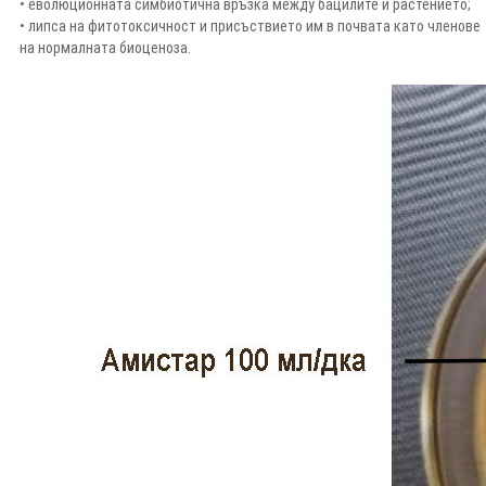
• еволюционната симбиотична връзка между бацилите и растението;
• липса на фитотоксичност и присъствието им в почвата като членове
на нормалната биоценоза.