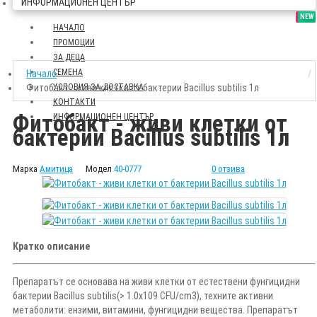
ИНФОРМАЦИОНЕН ЦЕНТЪР
SALE
NEW
НАЧАЛО
ПРОМОЦИИ
ЗА ДЕЦА
СЕМЕНА
Начало
Фитобакт - живи клетки от бактерии Bacillus subtilis 1л
УСЛОВИЯ ЗА ДОСТАВКА
КОНТАКТИ
Фитобакт - живи клетки от
ИНФОРМАЦИОНЕН ЦЕНТЪР
бактерии Bacillus subtilis 1л
Марка
Амитица
Модел
40-0777
0 отзива
Кратко описание
Препаратът се основава на живи клетки от естествени фунгицидни
бактерии Bacillus subtilis(> 1.0x109 CFU/cm3), техните активни
метаболити: ензими, витамини, фунгицидни вещества. Препаратът