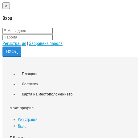
×
Вход
Регистрация
|
Забравена парола
Плащане
Доставка
Карта на местоположението
Моят профил
Регистрация
Вход
€
Валута