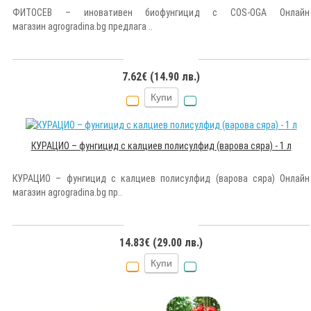
ФИТОСЕВ – иновативен биофунгицид с COS-OGA Онлайн
магазин agrogradina.bg предлага ..
7.62€ (14.90 лв.)
Купи
КУРАЦИО – фунгицид с калциев полисулфид (варова сяра) - 1 л
КУРАЦИО – фунгицид с калциев полисулфид (варова сяра) Онлайн
магазин agrogradina.bg пр..
14.83€ (29.00 лв.)
Купи