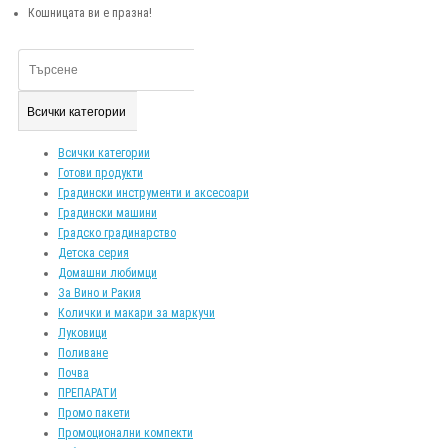
Кошницата ви е празна!
Всички категории
Всички категории
Готови продукти
Градински инструменти и аксесоари
Градински машини
Градско градинарство
Детска серия
Домашни любимци
За Вино и Ракия
Колички и макари за маркучи
Луковици
Поливане
Почва
ПРЕПАРАТИ
Промо пакети
Промоционални компекти