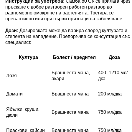
Инструкции за употреба:
Самба 80 СК се прилага чрез
пръскане с добре разтворен работен разтвор до
равномерно омокряне на растенията. Третира се
превантивно или при първи признаци на заболяване.
Дози:
Дозировката може да варира според културата и
степента на нападение. Препоръчва се консултация със
специалист.
Култура
Болест / вредител
Доза
Брашнеста мана,
400–1210 мл/
Лозя
акари
дка
Домати
Брашнеста мана
200 мл/дка
Ябълки, круши,
Брашнеста мана
750 мл/дка
дюли
Праскови, кайсии
Брашнеста мана
750 мл/дка