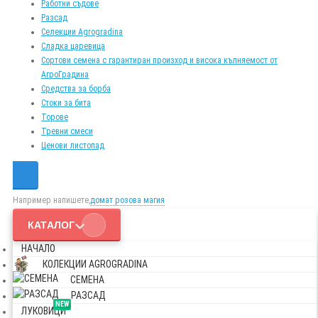
Работни съдове
Разсад
Селекции Agrogradina
Сладка царевица
Сортови семена с гарантиран произход и висока кълняемост от
АгроГрадина
Средства за борба
Стоки за бита
Торове
Тревни смеси
Ценови листопад
Например напишете,
домат розова магия
КАТАЛОГ
НАЧАЛО
КОЛЕКЦИИ AGROGRADINA
СЕМЕНА
РАЗСАД
NEW
ЛУКОВИЦИ