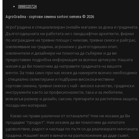
0888320724
AgroGradina - сортови семена sortovi semena © 2026
АгроГрадина е специализиран онлайн магазин за дома и градината.
Дългогодишната ни работата ни с ландшафтни архитекти, фирми
по изграждане на тревни площи с чимове, тревни смеси и райграс,
озеленяване на градини, агрономи с дългогодишен опит,
озеленители и дизайнери ни помогна да съберем и да ви
предоставим подробна информация за всички артикули. Нашата
мисия е да Ви помогнем да направите градината на вашите
мечти. За това само при нас може да намерите всичко необходимо
- специално селектирани и подбрани висококачествени
сортови семена, тревни смески с най - високо качество, градински
инструменти както за професионалисти, така и за любители,
всякакъв размер и дизайн, саксии, препарати за растителна защита,
посадъчен материал.
Какво ни прави различни от останалите? Ние не искаме да Ви
продадем "продукт". Ние искаме да ви помогнем да изпитате
удоволствие, радост и наслада по пътя си да реализирате мечтаната
градина. Нашият екип е винаги на разположение да даде съвет,