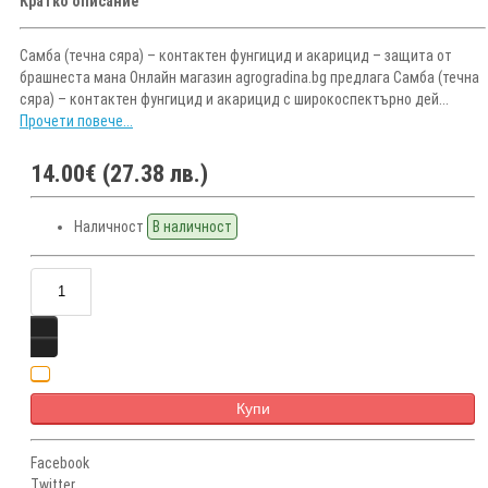
Кратко описание
Самба (течна сяра) – контактен фунгицид и акарицид – защита от
брашнеста мана Онлайн магазин agrogradina.bg предлага Самба (течна
сяра) – контактен фунгицид и акарицид с широкоспектърно дей...
Прочети повече...
14.00€ (27.38 лв.)
Наличност
В наличност
Купи
Facebook
Twitter