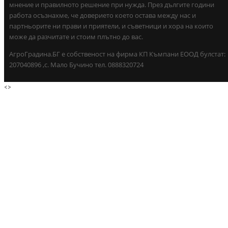
мнение и правилното решение при нужда. През дългите години
работа осъзнахме, че доверието което остава между нас и
партньорите ни прави и приятели, и съветници и хора на които
може да разчитате и стоим плътно до вас.
АгроГрадина.БГ е собственост на фирма КП Къмпани ЕООД булстат:
207040896 ,с. Мало Бучино тел. 0888320724
<
>