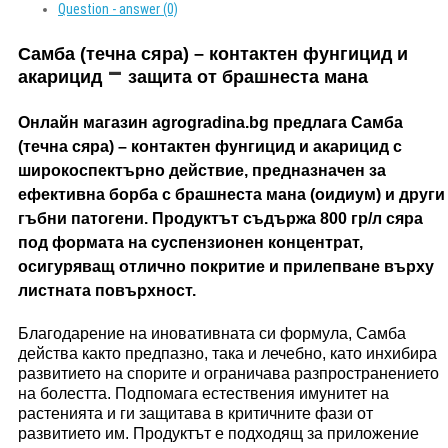
Question - answer (0)
Самба (течна сяра) – контактен фунгицид и
–
акарицид
защита от брашнеста мана
Онлайн магазин agrogradina.bg предлага Самба
(течна сяра) – контактен фунгицид и акарицид с
широкоспектърно действие, предназначен за
ефективна борба с брашнеста мана (оидиум) и други
гъбни патогени. Продуктът съдържа 800 гр/л сяра
под формата на суспензионен концентрат,
осигуряващ отлично покритие и прилепване върху
листната повърхност.
Благодарение на иновативната си формула, Самба
действа както предпазно, така и лечебно, като инхибира
развитието на спорите и ограничава разпространението
на болестта. Подпомага естествения имунитет на
растенията и ги защитава в критичните фази от
развитието им. Продуктът е подходящ за приложение