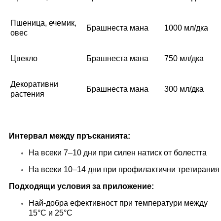
Пшеница, ечемик,
Брашнеста мана
1000 мл/дка
овес
Цвекло
Брашнеста мана
750 мл/дка
Декоративни
Брашнеста мана
300 мл/дка
растения
Интервал между пръсканията:
На всеки 7–10 дни при силен натиск от болестта
На всеки 10–14 дни при профилактични третирания
Подходящи условия за приложение:
Най-добра ефективност при температури между
15°C и 25°C