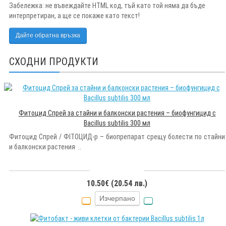
Забележка:
не въвеждайте HTML код, тъй като той няма да бъде
интерпретиран, а ще се покаже като текст!
Дайте обратна връзка
СХОДНИ ПРОДУКТИ
Фитоцид Спрей за стайни и балконски растения – биофунгицид с
Bacillus subtilis 300 мл
Фитоцид Спрей / ФІТОЦИД-р – биопрепарат срещу болести по стайни
и балконски растения ..
10.50€ (20.54 лв.)
Изчерпано