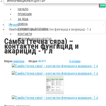
ИНФОРМАЦИОНЕН ЦЕНТЪР
SALE
NEW
НАЧАЛО
ПРОМОЦИИ
ЗА ДЕЦА
СЕМЕНА
Начало
Самба (течна сяра) – контактен фунгицид и акарицид - 1 л
УСЛОВИЯ ЗА ДОСТАВКА
КОНТАКТИ
Самба (течна сяра) –
ИНФОРМАЦИОНЕН ЦЕНТЪР
контактен фунгицид и
акарицид - 1 л
Марка
Амитица
Модел
40-071
0 отзива