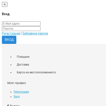
×
Вход
Регистрация
|
Забравена парола
Плащане
Доставка
Карта на местоположението
Моят профил
Регистрация
Вход
€
Валута