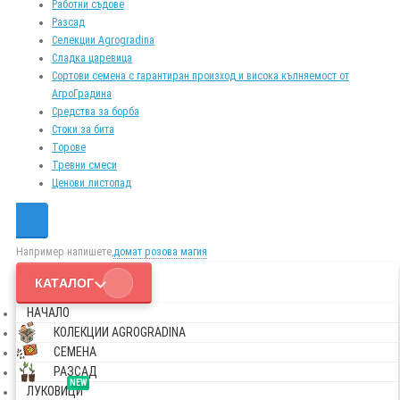
Работни съдове
Разсад
Селекции Agrogradina
Сладка царевица
Сортови семена с гарантиран произход и висока кълняемост от
АгроГрадина
Средства за борба
Стоки за бита
Торове
Тревни смеси
Ценови листопад
Например напишете,
домат розова магия
КАТАЛОГ
НАЧАЛО
КОЛЕКЦИИ AGROGRADINA
СЕМЕНА
РАЗСАД
NEW
ЛУКОВИЦИ