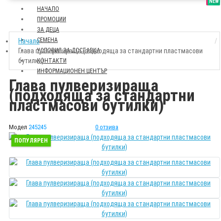
SALE
NEW
НАЧАЛО
ПРОМОЦИИ
ЗА ДЕЦА
СЕМЕНА
Начало
Глава пулверизираща (подходяща за стандартни пластмасови
УСЛОВИЯ ЗА ДОСТАВКА
бутилки)
КОНТАКТИ
ИНФОРМАЦИОНЕН ЦЕНТЪР
Глава пулверизираща
(подходяща за стандартни
пластмасови бутилки)
Модел
245245
0 отзива
ПОПУЛЯРЕН