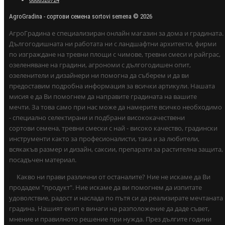
AgroGradina - сортови семена sortovi semena © 2026
АгроГрадина е специализиран онлайн магазин за дома и градината.
Дългогодишната ни работата ни с ландшафтни архитекти, фирми
по изграждане на тревни площи с чимове, тревни смеси и райграс,
озеленяване на градини, агрономи с дългогодишен опит,
озеленители и дизайнери ни помогна да съберем и да ви
предоставим подробна информация за всички артикули. Нашата
мисия е да Ви помогнем да направите градината на вашите
мечти. За това само при нас може да намерите всичко необходимо
- специално селектирани и подбрани висококачествени
сортови семена, тревни смески с най - високо качество, градински
инструменти както за професионалисти, така и за любители,
всякакъв размер и дизайн, саксии, препарати за растителна защита,
посадъчен материал.
Какво ни прави различни от останалите? Ние не искаме да Ви
продадем "продукт". Ние искаме да ви помогнем да изпитате
удоволствие, радост и наслада по пътя си да реализирате мечтаната
градина. Нашият екип е винаги на разположение да даде съвет,
мнение и правилното решение при нужда. През дългите години