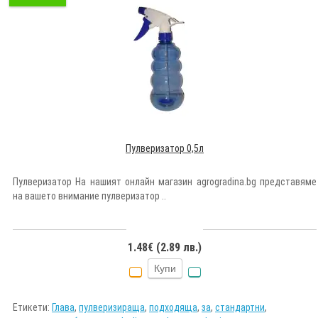
Пулверизатор 0,5л
Пулверизатор На нашият онлайн магазин agrogradina.bg представяме
на вашето внимание пулверизатор ..
1.48€ (2.89 лв.)
Купи
Етикети:
Глава
,
пулверизираща
,
подходяща
,
за
,
стандартни
,