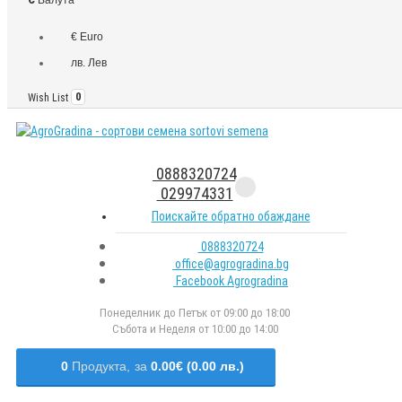
€ Euro
лв. Лев
Wish List
0
0888320724
029974331
Поискайте обратно обаждане
0888320724
office@agrogradina.bg
Facebook Agrogradina
Понеделник до Петък от 09:00 до 18:00
Събота и Неделя от 10:00 до 14:00
0
Продукта,
за
0.00€ (0.00 лв.)