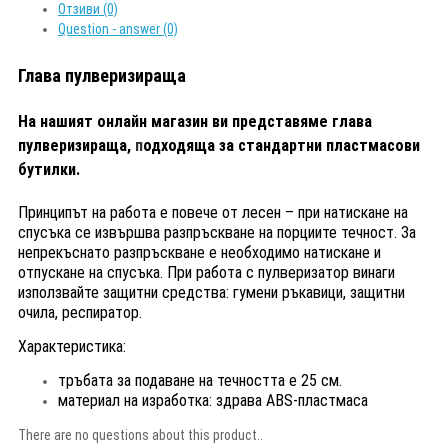
Отзиви (0)
Question - answer (0)
Глава пулверизираща
На нашият онлайн магазин ви представяме глава
пулверизираща,
п
одходяща за стандартни пластмасови
бутилки.
Принципът на работа е повече от лесен – при натискане на
спусъка се извършва разпръскване на порциите течност. За
непрекъснато разпръскване е необходимо натискане и
отпускане на спусъка. При работа с пулверизатор винаги
използвайте защитни средства: гумени ръкавици, защитни
очила, респиратор.
Характеристика:
тръбата за подаване на течността е 25 см.
материал на изработка: здрава ABS-пластмаса
There are no questions about this product..