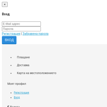
×
Вход
Регистрация
|
Забравена парола
Плащане
Доставка
Карта на местоположението
Моят профил
Регистрация
Вход
€
Валута