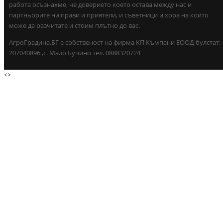
работа осъзнахме, че доверието което остава между нас и
партньорите ни прави и приятели, и съветници и хора на които
може да разчитате и стоим плътно до вас.
АгроГрадина.БГ е собственост на фирма КП Къмпани ЕООД булстат:
207040896 ,с. Мало Бучино тел. 0888320724
<
>