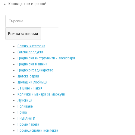
Кошницата ви е празна!
Всички категории
Всички категории
Готови продукти
Градински инструменти и аксесоари
Градински машини
Градско градинарство
Детска серия
Домашни любимци
За Вино и Ракия
Колички и макари за маркучи
Луковици
Поливане
Почва
ПРЕПАРАТИ
Промо пакети
Промоционални компекти