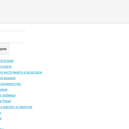
гории
категории
продукти
ки инструменти и аксесоари
ки машини
 градинарство
серия
и любимци
и Ракия
 и макари за маркучи
и
е