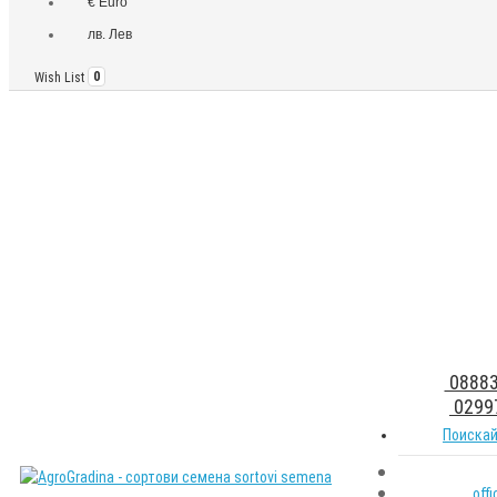
€ Euro
лв. Лев
Wish List
0
08883
0299
Поискай
off