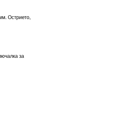
мм. Острието,
лючалка за