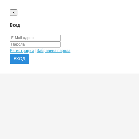
×
Вход
Регистрация
|
Забравена парола