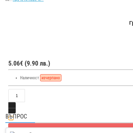
Г
5.06€ (9.90 лв.)
Наличност
изчерпано
ВЪПРОС