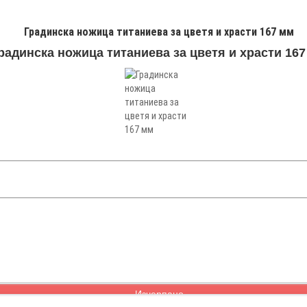
Градинска ножица титаниева за цветя и храсти 167 мм
радинска ножица титаниева за цветя и храсти 16
Изчерпано