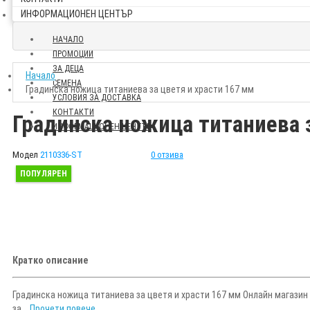
ИНФОРМАЦИОНЕН ЦЕНТЪР
НАЧАЛО
ПРОМОЦИИ
ЗА ДЕЦА
Начало
СЕМЕНА
Градинска ножица титаниева за цветя и храсти 167 мм
УСЛОВИЯ ЗА ДОСТАВКА
КОНТАКТИ
Градинска ножица титаниева з
ИНФОРМАЦИОНЕН ЦЕНТЪР
Модел
2110336-ST
0 отзива
ПОПУЛЯРЕН
Кратко описание
Градинска ножица титаниева за цветя и храсти 167 мм Онлайн магазин 
за...
Прочети повече...