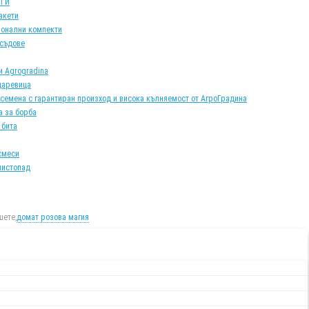
АТИ
акети
онални компекти
 съдове
и Agrogradina
царевица
 семена с гарантиран произход и висока кълняемост от АгроГрадина
а за борба
 бита
смеси
листопад
ете,
домат розова магия