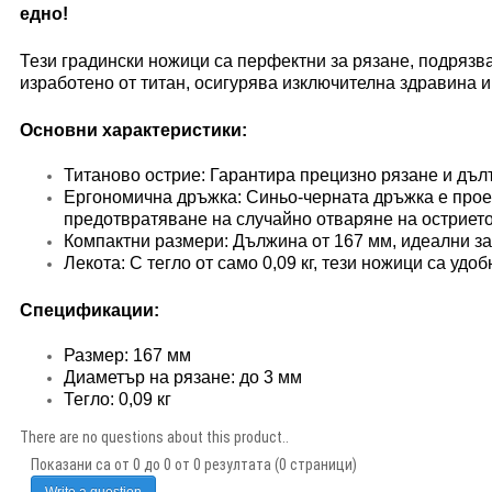
едно!
Тези градински ножици са перфектни за рязане, подрязва
изработено от титан, осигурява изключителна здравина и
Основни характеристики:
Титаново острие: Гарантира прецизно рязане и дъл
Ергономична дръжка: Синьо-черната дръжка е проек
предотвратяване на случайно отваряне на острието
Компактни размери: Дължина от 167 мм, идеални за
Лекота: С тегло от само 0,09 кг, тези ножици са уд
Спецификации:
Размер: 167 мм
Диаметър на рязане: до 3 мм
Тегло: 0,09 кг
There are no questions about this product..
Показани са от 0 до 0 от 0 резултата (0 страници)