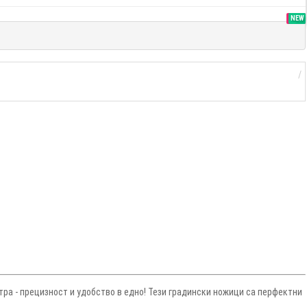
SALE
NEW
тра - прецизност и удобство в едно! Тези градински ножици са перфектни