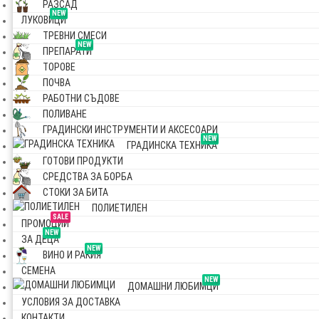
РАЗСАД
NEW
ЛУКОВИЦИ
ТРЕВНИ СМЕСИ
NEW
ПРЕПАРАТИ
ТОРОВЕ
ПОЧВА
РАБОТНИ СЪДОВЕ
ПОЛИВАНЕ
ГРАДИНСКИ ИНСТРУМЕНТИ И АКСЕСОАРИ
NEW
ГРАДИНСКА ТЕХНИКА
ГОТОВИ ПРОДУКТИ
СРЕДСТВА ЗА БОРБА
СТОКИ ЗА БИТА
ПОЛИЕТИЛЕН
SALE
ПРОМОЦИИ
NEW
ЗА ДЕЦА
NEW
ВИНО И РАКИЯ
СЕМЕНА
NEW
ДОМАШНИ ЛЮБИМЦИ
УСЛОВИЯ ЗА ДОСТАВКА
КОНТАКТИ