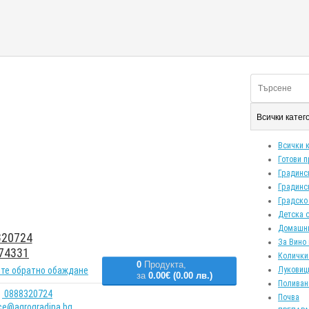
Всички кате
Всички 
Готови 
Градинс
Градинс
Градско
Детска 
Домашн
20724
За Вино 
74331
Колички
0
Продукта,
те обратно обаждане
Луковиц
за
0.00€ (0.00 лв.)
Поливан
0888320724
Почва
ice@agrogradina.bg