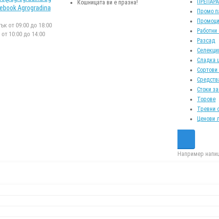
ПРЕПАР
Кошницата ви е празна!
ebook Agrogradina
Промо п
Промоци
к от 09:00 до 18:00
Работни
от 10:00 до 14:00
Разсад
Селекци
Сладка 
Сортови
Средств
Стоки за
Торове
Тревни 
Ценови 
Например напиш