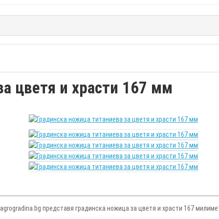
а цветя и храсти 167 мм
agrogradina.bg представя градинска ножица за цветя и храсти 167 милиме