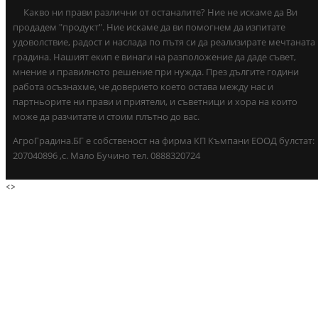
Какво ни прави различни от останалите? Ние не искаме да Ви
продадем "продукт". Ние искаме да ви помогнем да изпитате
удоволствие, радост и наслада по пътя си да реализирате мечтаната
градина. Нашият екип е винаги на разположение да даде съвет,
мнение и правилното решение при нужда. През дългите години
работа осъзнахме, че доверието което остава между нас и
партньорите ни прави и приятели, и съветници и хора на които
може да разчитате и стоим плътно до вас.
АгроГрадина.БГ е собственост на фирма КП Къмпани ЕООД булстат:
207040896 ,с. Мало Бучино тел. 0888320724
<
>