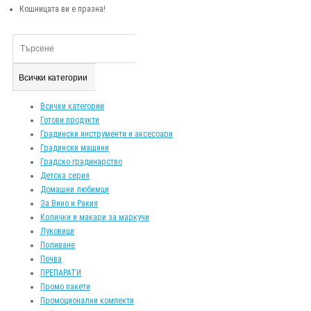
Кошницата ви е празна!
Всички категории
Всички категории
Готови продукти
Градински инструменти и аксесоари
Градински машини
Градско градинарство
Детска серия
Домашни любимци
За Вино и Ракия
Колички и макари за маркучи
Луковици
Поливане
Почва
ПРЕПАРАТИ
Промо пакети
Промоционални компекти