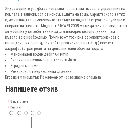
Хидрофорните уредби се използват за автоматизирано управление на
помпата в зависимост от консумацията на вода. Характерното за тях
е, че изглаждат неминуемите тласъци на водната струя при пускане и
спиране на помпата. Моделът
RD-WP1200S
може да се използва, както
за мобилна употреба, така и за стационарно водоподаване, там
където то е необходимо. Помпите от този вид се характеризират с
цилиндричния си съд, при който разширителният съд (наречен
хидрофор) играе ролята на допълнителен обем за водата.
Максимален воден дебит 64 l/min
Височина на изпомпване достига 48 m
Вграден манометър
Резервоар от неръждаема стомана
Вграден манометър Резервоар от неръждаема стомана
Напишете отзив
Вашето име
Рейтинг