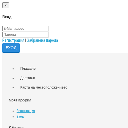
×
Вход
Регистрация
|
Забравена парола
Плащане
Доставка
Карта на местоположението
Моят профил
Регистрация
Вход
€
Валута