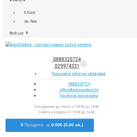
€ Euro
лв. Лев
Wish List
0
0888320724
029974331
Поискайте обратно обаждане
0888320724
office@agrogradina.bg
Facebook Agrogradina
Понеделник до Петък от 09:00 до 18:00
Събота и Неделя от 10:00 до 14:00
0
Продукта,
за
0.00€ (0.00 лв.)