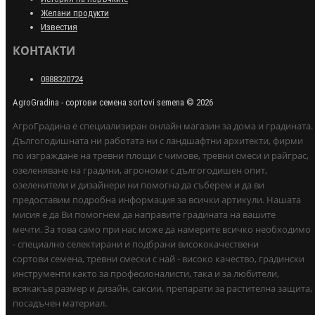
Желани продукти
Известия
КОНТАКТИ
0888320724
AgroGradina - сортови семена sortovi semena © 2026
АгроГрадина е специализиран онлайн магазин за дома и градината.
Дългогодишната ни работата ни с ландшафтни архитекти, фирми
по изграждане на тревни площи с чимове, тревни смеси и райграс,
озеленяване на градини, агрономи с дългогодишен опит,
озеленители и дизайнери ни помогна да съберем и да ви
предоставим подробна информация за всички артикули. Нашата
мисия е да Ви помогнем да направите градината на вашите
мечти. За това само при нас може да намерите всичко необходимо
- специално селектирани и подбрани висококачествени
сортови семена, тревни смески с най - високо качество, градински
инструменти както за професионалисти, така и за любители,
всякакъв размер и дизайн, саксии, препарати за растителна защита,
посадъчен материал.