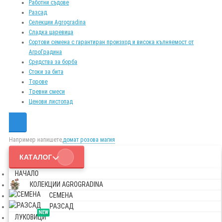
Работни съдове
Разсад
Селекции Agrogradina
Сладка царевица
Сортови семена с гарантиран произход и висока кълняемост от
АгроГрадина
Средства за борба
Стоки за бита
Торове
Тревни смеси
Ценови листопад
Например напишете,
домат розова магия
КАТАЛОГ
НАЧАЛО
КОЛЕКЦИИ AGROGRADINA
СЕМЕНА
РАЗСАД
NEW
ЛУКОВИЦИ