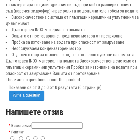
характеризират с цилиндричния си съд, при който разширителният
съд (наречен хидрофор) играе ролята на допълнителен обем за водата.
Висококачествена система от плъзгащи керамичини уплътнения за
дълъг живот
Дълготраен INOX-материал на помпата
Защита от претоварване: предпазва мотора от прегряване
Пробка за източване на водата при опасност от замръзване
Необслужваем кондензаторен мотор
Отделен отвор за пълнене с вода за по-лесно пускане на помпата
Дълготраен INOX-материал на помпата Висококачествена система от
плъзгащи керамичини уплътнения Пробка за източване на водата при
опасност от замръзване Защита от претоварване
There are no questions about this product..
Показани са от 0 до 0 от 0 резултата (0 страници)
Write a question
Напишете отзив
Вашето име
Рейтинг