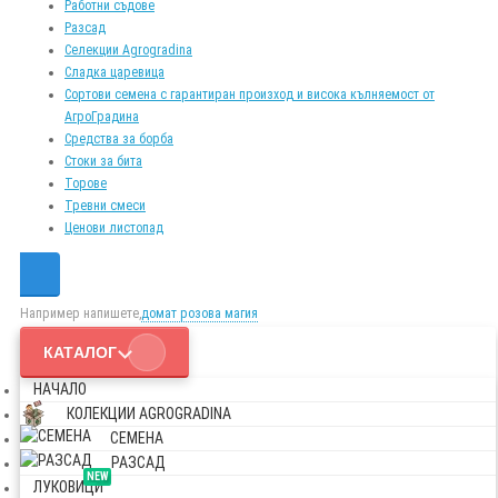
Работни съдове
Разсад
Селекции Agrogradina
Сладка царевица
Сортови семена с гарантиран произход и висока кълняемост от
АгроГрадина
Средства за борба
Стоки за бита
Торове
Тревни смеси
Ценови листопад
Например напишете,
домат розова магия
КАТАЛОГ
НАЧАЛО
КОЛЕКЦИИ AGROGRADINA
СЕМЕНА
РАЗСАД
NEW
ЛУКОВИЦИ