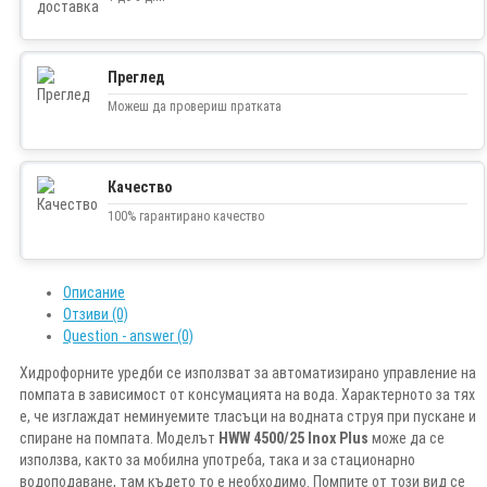
Преглед
Можеш да провериш пратката
Качество
100% гарантирано качество
Описание
Отзиви (0)
Question - answer (0)
Хидрофорните уредби се използват за автоматизирано управление на
помпата в зависимост от консумацията на вода. Характерното за тях
е, че изглаждат неминуемите тласъци на водната струя при пускане и
спиране на помпата. Моделът
HWW 4500/25 Inox Plus
може да се
използва, както за мобилна употреба, така и за стационарно
водоподаване, там където то е необходимо. Помпите от този вид се