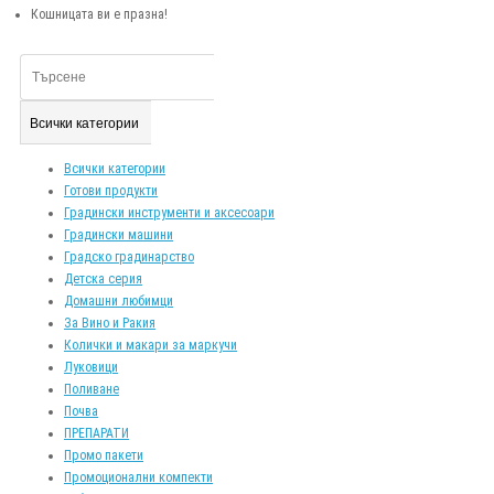
Кошницата ви е празна!
Всички категории
Всички категории
Готови продукти
Градински инструменти и аксесоари
Градински машини
Градско градинарство
Детска серия
Домашни любимци
За Вино и Ракия
Колички и макари за маркучи
Луковици
Поливане
Почва
ПРЕПАРАТИ
Промо пакети
Промоционални компекти