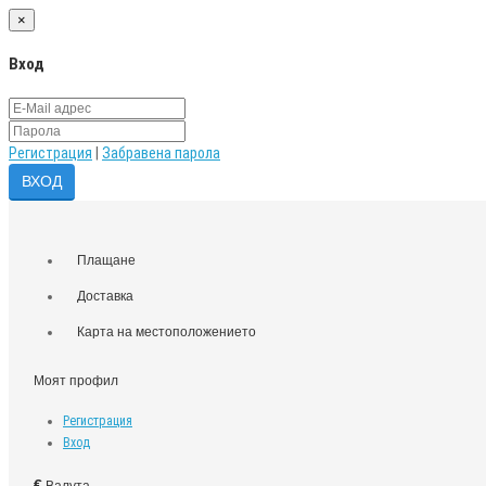
×
Вход
Регистрация
|
Забравена парола
Плащане
Доставка
Карта на местоположението
Моят профил
Регистрация
Вход
€
Валута