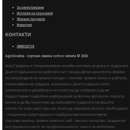
За регистрирани
История на поръчките
Желани продукти
Известия
КОНТАКТИ
0888320724
AgroGradina - сортови семена sortovi semena © 2026
АгроГрадина е специализиран онлайн магазин за дома и градината.
Дългогодишната ни работата ни с ландшафтни архитекти, фирми
по изграждане на тревни площи с чимове, тревни смеси и райграс,
озеленяване на градини, агрономи с дългогодишен опит,
озеленители и дизайнери ни помогна да съберем и да ви
предоставим подробна информация за всички артикули. Нашата
мисия е да Ви помогнем да направите градината на вашите
мечти. За това само при нас може да намерите всичко необходимо
- специално селектирани и подбрани висококачествени
сортови семена, тревни смески с най - високо качество, градински
инструменти както за професионалисти, така и за любители,