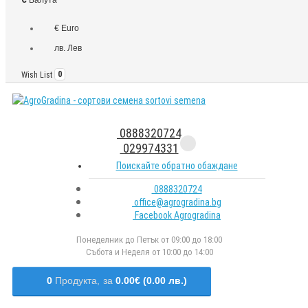
€ Euro
лв. Лев
Wish List
0
0888320724
029974331
Поискайте обратно обаждане
0888320724
office@agrogradina.bg
Facebook Agrogradina
Понеделник до Петък от 09:00 до 18:00
Събота и Неделя от 10:00 до 14:00
0
Продукта,
за
0.00€ (0.00 лв.)