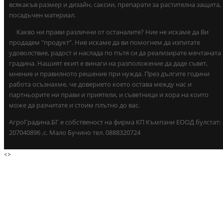
всякакъв размер и дизайн, саксии, препарати за растителна защита,
посадъчен материал.
Какво ни прави различни от останалите? Ние не искаме да Ви
продадем "продукт". Ние искаме да ви помогнем да изпитате
удоволствие, радост и наслада по пътя си да реализирате мечтаната
градина. Нашият екип е винаги на разположение да даде съвет,
мнение и правилното решение при нужда. През дългите години
работа осъзнахме, че доверието което остава между нас и
партньорите ни прави и приятели, и съветници и хора на които
може да разчитате и стоим плътно до вас.
АгроГрадина.БГ е собственост на фирма КП Къмпани ЕООД булстат:
207040896 ,с. Мало Бучино тел. 0888320724
<
>