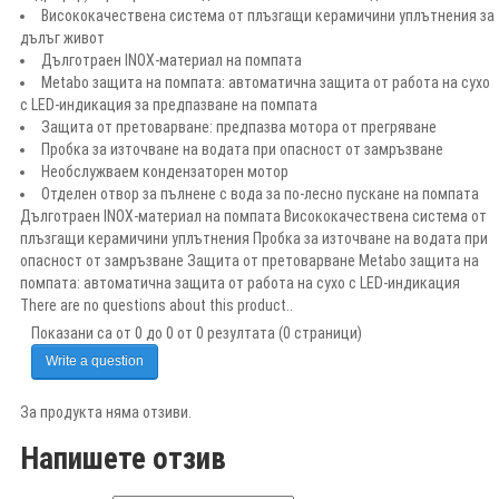
Висококачествена система от плъзгащи керамичини уплътнения за
дълъг живот
Дълготраен INOX-материал на помпата
Metabo защита на помпата: автоматична защита от работа на сухо
с LED-индикация за предпазване на помпата
Защита от претоварване: предпазва мотора от прегряване
Пробка за източване на водата при опасност от замръзване
Необслужваем кондензаторен мотор
Отделен отвор за пълнене с вода за по-лесно пускане на помпата
Дълготраен INOX-материал на помпата Висококачествена система от
плъзгащи керамичини уплътнения Пробка за източване на водата при
опасност от замръзване Защита от претоварване Metabo защита на
помпата: автоматична защита от работа на сухо с LED-индикация
There are no questions about this product..
Показани са от 0 до 0 от 0 резултата (0 страници)
Write a question
За продукта няма отзиви.
Напишете отзив