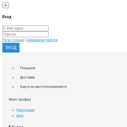
×
Вход
Регистрация
|
Забравена парола
Плащане
Доставка
Карта на местоположението
Моят профил
Регистрация
Вход
€
Валута