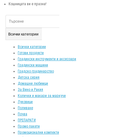
Кошницата ви е празна!
Всички категории
Всички категории
Готови продукти
Градински инструменти и аксесоари
Градински машини
Градско градинарство
Детска серия
Домашни любимци
За Вино и Ракия
Колички и макари за маркучи
Луковици
Поливане
Почва
ПРЕПАРАТИ
Промо пакети
Промоционални компекти