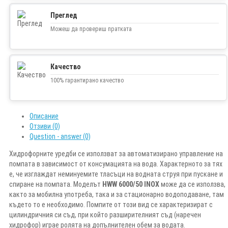
Преглед
Можеш да провериш пратката
Качество
100% гарантирано качество
Описание
Отзиви (0)
Question - answer (0)
Хидрофорните уредби се използват за автоматизирано управление на
помпата в зависимост от консумацията на вода. Характерното за тях
е, че изглаждат неминуемите тласъци на водната струя при пускане и
спиране на помпата. Моделът
HWW 6000/50 INOX
може да се използва,
както за мобилна употреба, така и за стационарно водоподаване, там
където то е необходимо. Помпите от този вид се характеризират с
цилиндричния си съд, при който разширителният съд (наречен
хидрофор) играе ролята на допълнителен обем за водата.