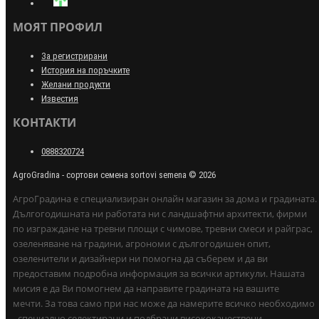
МОЯТ ПРОФИЛ
За регистрирани
История на поръчките
Желани продукти
Известия
КОНТАКТИ
0888320724
AgroGradina - сортови семена sortovi semena © 2026
АгроГрадина е специализиран онлайн магазин за дома и градината.
Дългогодишната ни работата ни с ландшафтни архитекти, фирми
по изграждане на тревни площи с чимове, тревни смеси и райграс,
озеленяване на градини, агрономи с дългогодишен опит,
озеленители и дизайнери ни помогна да съберем и да ви
предоставим подробна информация за всички артикули. Нашата
мисия е да Ви помогнем да направите градината на вашите
мечти. За това само при нас може да намерите всичко необходимо
- специално селектирани и подбрани висококачествени