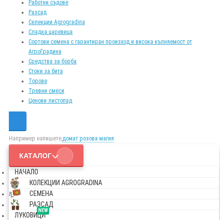
Работни съдове
Разсад
Селекции Agrogradina
Сладка царевица
Сортови семена с гарантиран произход и висока кълняемост от
АгроГрадина
Средства за борба
Стоки за бита
Торове
Тревни смеси
Ценови листопад
Например напишете,
домат розова магия
КАТАЛОГ
НАЧАЛО
КОЛЕКЦИИ AGROGRADINA
СЕМЕНА
РАЗСАД
NEW
ЛУКОВИЦИ