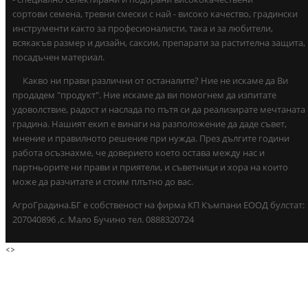
сортови семена, тревни смески с най - високо качество, градински
инструменти както за професионалисти, така и за любители,
всякакъв размер и дизайн, саксии, препарати за растителна защита,
посадъчен материал.
Какво ни прави различни от останалите? Ние не искаме да Ви
продадем "продукт". Ние искаме да ви помогнем да изпитате
удоволствие, радост и наслада по пътя си да реализирате мечтаната
градина. Нашият екип е винаги на разположение да даде съвет,
мнение и правилното решение при нужда. През дългите години
работа осъзнахме, че доверието което остава между нас и
партньорите ни прави и приятели, и съветници и хора на които
може да разчитате и стоим плътно до вас.
АгроГрадина.БГ е собственост на фирма КП Къмпани ЕООД булстат:
207040896 ,с. Мало Бучино тел. 0888320724
<
>