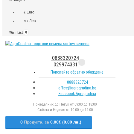
€ Euro
лв. Лев
Wish List
0
0888320724
029974331
Поискайте обратно обаждане
0888320724
office@agrogradina.bg
Facebook Agrogradina
Понеделник до Петък от 09:00 до 18:00
Събота и Неделя от 10:00 до 14:00
0
Продукта,
за
0.00€ (0.00 лв.)