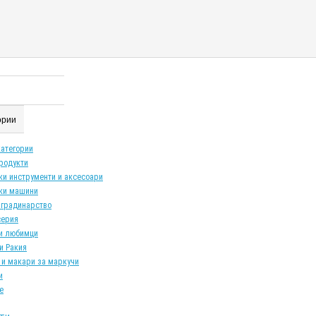
гории
категории
продукти
ки инструменти и аксесоари
ки машини
 градинарство
серия
и любимци
и Ракия
 и макари за маркучи
и
е