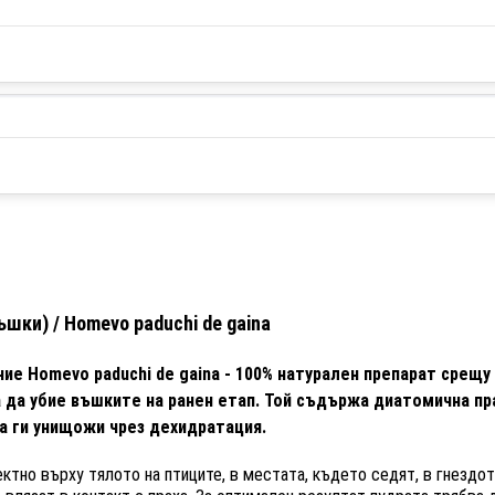
шки) / Homevo paduchi de gaina
ние Homevo paduchi de gaina - 100% натурален препарат срещ
а да убие въшките на ранен етап. Той съдържа диатомична пр
да ги унищожи чрез дехидратация.
ктно върху тялото на птиците, в местата, където седят, в гнездот