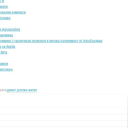
АТИ
акети
онални компекти
 съдове
и Agrogradina
царевица
 семена с гарантиран произход и висока кълняемост от АгроГрадина
а за борба
 бита
смеси
листопад
ете,
домат розова магия