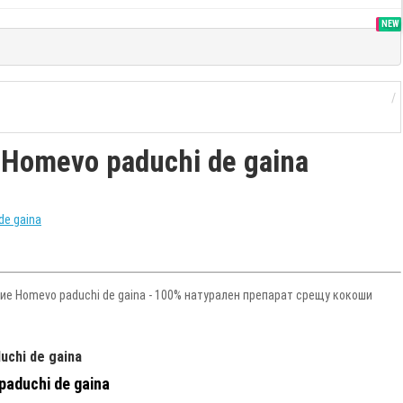
SALE
NEW
omevo paduchi de gaina
ие Homevo paduchi de gaina - 100% натурален препарат срещу кокоши
chi de gaina
aduchi de gaina