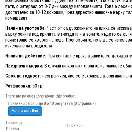
максимална ефективност, действа от момента, в който въшките 
пъти, с интервал от 3-7 дни между използванията. Това е лесен
достатъчно за 10-12 кокошки, чрез директно нанасяне върху тял
помещават.
Начин на употреба:
Част от съдържанието на плика се изсипва 
върху зоните под крилата, в гнездата и в зоните, където се къп
почистване се хвърля на пода. Препоръчително е да се използва
изчезване на вредителя.
Начин на действие:
При контакт с праха въшките се дехидрати
Предпазни мерки:
В случай на контакт с очите, изплакнете обил
Срок на годност:
неограничен, ако се съхранява в оригиналната
Разфасовка:
50 гр.
There are no questions about this product..
Показани са от 0 до 0 от 0 резултата (0 страници)
Write a question
Георгица
15.08.2025
Илиева