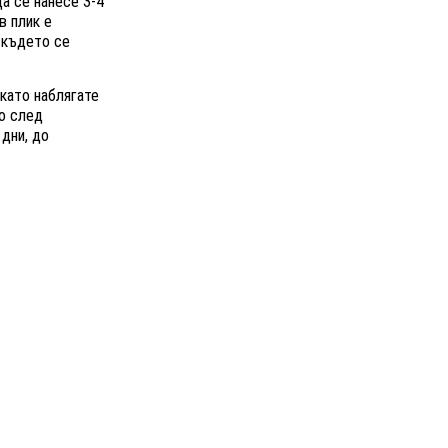
а се нанесе 3-4
в плик е
 където се
 като наблягате
то след
дни, до