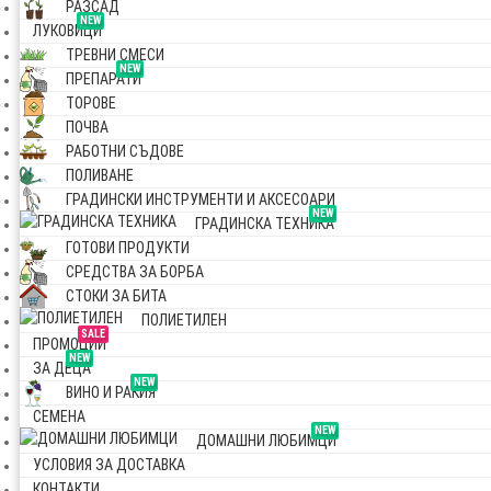
РАЗСАД
NEW
ЛУКОВИЦИ
ТРЕВНИ СМЕСИ
NEW
ПРЕПАРАТИ
ТОРОВЕ
ПОЧВА
РАБОТНИ СЪДОВЕ
ПОЛИВАНЕ
ГРАДИНСКИ ИНСТРУМЕНТИ И АКСЕСОАРИ
NEW
ГРАДИНСКА ТЕХНИКА
ГОТОВИ ПРОДУКТИ
СРЕДСТВА ЗА БОРБА
СТОКИ ЗА БИТА
ПОЛИЕТИЛЕН
SALE
ПРОМОЦИИ
NEW
ЗА ДЕЦА
NEW
ВИНО И РАКИЯ
СЕМЕНА
NEW
ДОМАШНИ ЛЮБИМЦИ
УСЛОВИЯ ЗА ДОСТАВКА
КОНТАКТИ