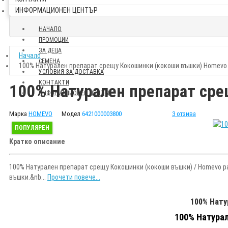
ИНФОРМАЦИОНЕН ЦЕНТЪР
НАЧАЛО
ПРОМОЦИИ
ЗА ДЕЦА
Начало
СЕМЕНА
100% Натурален препарат срещу Кокошинки (кокоши въшки) Homevo p
УСЛОВИЯ ЗА ДОСТАВКА
КОНТАКТИ
100% Натурален препарат сре
ИНФОРМАЦИОНЕН ЦЕНТЪР
Марка
HOMEVO
Модел
6421000003800
3 отзива
ПОПУЛЯРЕН
Кратко описание
100% Натурален препарат срещу Кокошинки (кокоши въшки) / Homevo pad
въшки.&nb...
Прочети повече...
100% Нату
100% Натурал