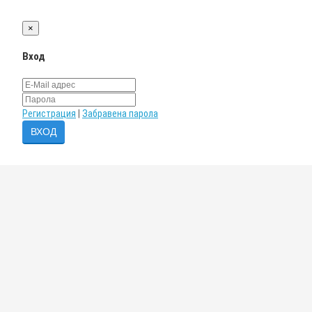
×
Вход
Регистрация
|
Забравена парола