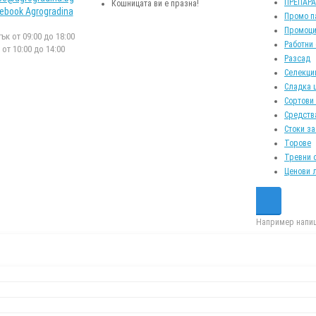
ПРЕПАР
Кошницата ви е празна!
ebook Agrogradina
Промо п
Промоци
к от 09:00 до 18:00
Работни
от 10:00 до 14:00
Разсад
Селекци
Сладка 
Сортови
Средств
Стоки за
Торове
Тревни 
Ценови 
Например напиш