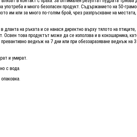
влязат в контакт с праха. За оптимален резултат пудрата трябва д
 за употреба и много безопасен продукт. Съдържанието на 50-грамо
ото им или за много по-голям брой, чрез разпръскване на местата,
в дланта на ръката и се нанася директно върху тялото на птиците,
ят. Освен това продуктът може да се използва и в кокошарника, ка
 превантивно веднъж на 7 дни или при обеззаразяване веднъж на 3 
рат и умират.
но с вода.
 опаковка.