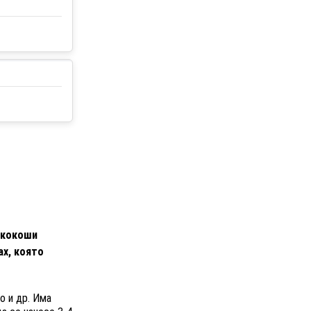
у кокоши
ах, която
о и др. Има