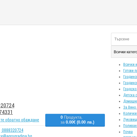
Всички кате
Всички 
Готови 
Градинс
Градинс
Градско
Детска 
Домашн
20724
За Вино 
74331
Колички
0
Продукта,
те обратно обаждане
Луковиц
за
0.00€ (0.00 лв.)
Поливан
0888320724
Почва
ice@agrogradina.bg