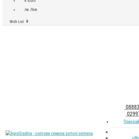
€ Euro
лв. Лев
Wish List
0
08883
0299
Поискай
off