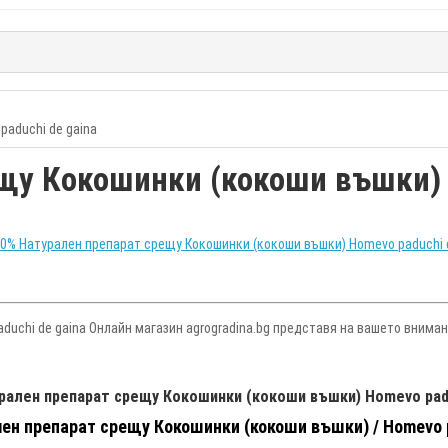
aduchi de gaina
щу Кокошинки (кокоши въшки) H
uchi de gaina Онлайн магазин agrogradina.bg представя на вашето вниман
рален препарат срещу Кокошинки (кокоши въшки) Homevo padu
ен препарат срещу Кокошинки (кокоши въшки) / Homevo p