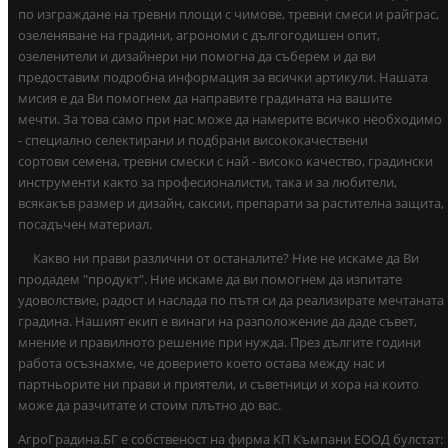
по изграждане на тревни площи с чимове, тревни смеси и райграс,
озеленяване на градини, агрономи с дългогодишен опит,
озеленители и дизайнери ни помогна да съберем и да ви
предоставим подробна информация за всички артикули. Нашата
мисия е да Ви помогнем да направите градината на вашите
мечти. За това само при нас може да намерите всичко необходимо
- специално селектирани и подбрани висококачествени
сортови семена, тревни смески с най - високо качество, градински
инструменти както за професионалисти, така и за любители,
всякакъв размер и дизайн, саксии, препарати за растителна защита,
посадъчен материал.
Какво ни прави различни от останалите? Ние не искаме да Ви
продадем "продукт". Ние искаме да ви помогнем да изпитате
удоволствие, радост и наслада по пътя си да реализирате мечтаната
градина. Нашият екип е винаги на разположение да даде съвет,
мнение и правилното решение при нужда. През дългите години
работа осъзнахме, че доверието което остава между нас и
партньорите ни прави и приятели, и съветници и хора на които
може да разчитате и стоим плътно до вас.
АгроГрадина.БГ е собственост на фирма КП Къмпани ЕООД булстат: