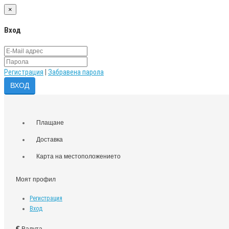
×
Вход
Регистрация
|
Забравена парола
Плащане
Доставка
Карта на местоположението
Моят профил
Регистрация
Вход
€
Валута