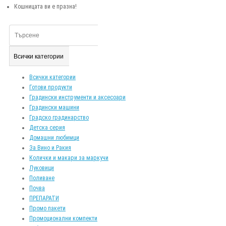
Кошницата ви е празна!
Всички категории
Всички категории
Готови продукти
Градински инструменти и аксесоари
Градински машини
Градско градинарство
Детска серия
Домашни любимци
За Вино и Ракия
Колички и макари за маркучи
Луковици
Поливане
Почва
ПРЕПАРАТИ
Промо пакети
Промоционални компекти