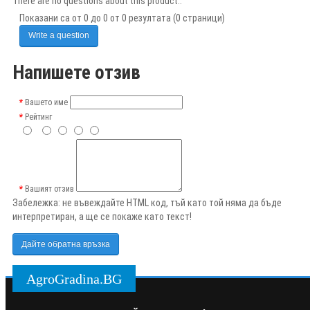
There are no questions about this product..
Показани са от 0 до 0 от 0 резултата (0 страници)
Write a question
Напишете отзив
Вашето име
Рейтинг
Вашият отзив
Забележка:
не въвеждайте HTML код, тъй като той няма да бъде
интерпретиран, а ще се покаже като текст!
Дайте обратна връзка
AgroGradina.BG