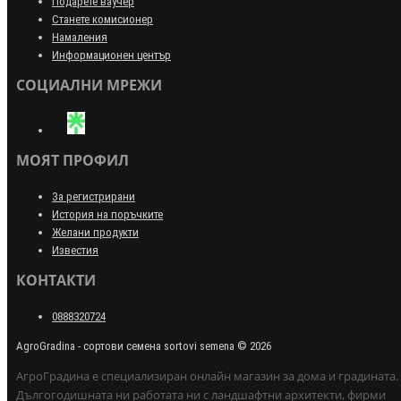
Подарете ваучер
Станете комисионер
Намаления
Информационен център
СОЦИАЛНИ МРЕЖИ
МОЯТ ПРОФИЛ
За регистрирани
История на поръчките
Желани продукти
Известия
КОНТАКТИ
0888320724
AgroGradina - сортови семена sortovi semena © 2026
АгроГрадина е специализиран онлайн магазин за дома и градината.
Дългогодишната ни работата ни с ландшафтни архитекти, фирми