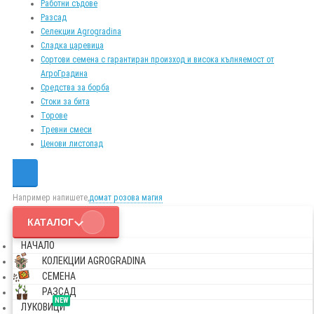
Работни съдове
Разсад
Селекции Agrogradina
Сладка царевица
Сортови семена с гарантиран произход и висока кълняемост от
АгроГрадина
Средства за борба
Стоки за бита
Торове
Тревни смеси
Ценови листопад
Например напишете,
домат розова магия
КАТАЛОГ
НАЧАЛО
КОЛЕКЦИИ AGROGRADINA
СЕМЕНА
РАЗСАД
NEW
ЛУКОВИЦИ