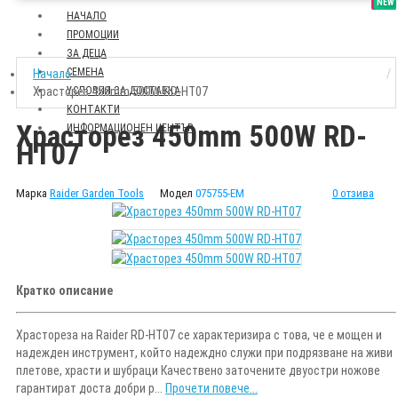
SALE
NEW
НАЧАЛО
ПРОМОЦИИ
ЗА ДЕЦА
СЕМЕНА
Начало
Храсторез 450mm 500W RD-HT07
УСЛОВИЯ ЗА ДОСТАВКА
КОНТАКТИ
Храсторез 450mm 500W RD-
ИНФОРМАЦИОНЕН ЦЕНТЪР
HT07
Марка
Raider Garden Tools
Модел
075755-EM
0 отзива
Кратко описание
Храстореза на Raider RD-HT07 се характеризира с това, че е мощен и
надежден инструмент, който надеждно служи при подрязване на живи
плетове, храсти и шубраци Качествено заточените двуостри ножове
гарантират доста добри р...
Прочети повече...