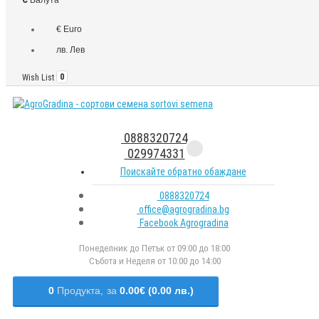
€ Euro
лв. Лев
Wish List
0
0888320724
029974331
Поискайте обратно обаждане
0888320724
office@agrogradina.bg
Facebook Agrogradina
Понеделник до Петък от 09:00 до 18:00
Събота и Неделя от 10:00 до 14:00
0
Продукта,
за
0.00€ (0.00 лв.)