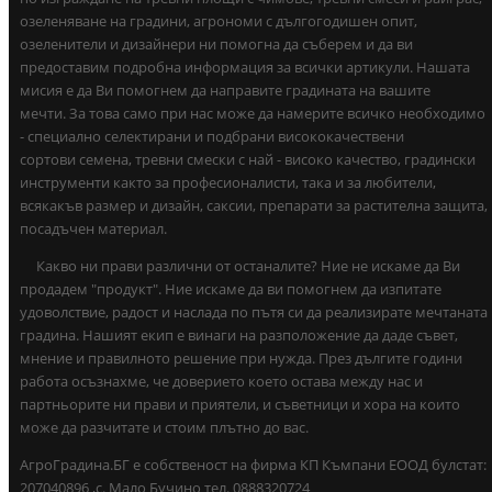
озеленяване на градини, агрономи с дългогодишен опит,
озеленители и дизайнери ни помогна да съберем и да ви
предоставим подробна информация за всички артикули. Нашата
мисия е да Ви помогнем да направите градината на вашите
мечти. За това само при нас може да намерите всичко необходимо
- специално селектирани и подбрани висококачествени
сортови семена, тревни смески с най - високо качество, градински
инструменти както за професионалисти, така и за любители,
всякакъв размер и дизайн, саксии, препарати за растителна защита,
посадъчен материал.
Какво ни прави различни от останалите? Ние не искаме да Ви
продадем "продукт". Ние искаме да ви помогнем да изпитате
удоволствие, радост и наслада по пътя си да реализирате мечтаната
градина. Нашият екип е винаги на разположение да даде съвет,
мнение и правилното решение при нужда. През дългите години
работа осъзнахме, че доверието което остава между нас и
партньорите ни прави и приятели, и съветници и хора на които
може да разчитате и стоим плътно до вас.
АгроГрадина.БГ е собственост на фирма КП Къмпани ЕООД булстат:
207040896 ,с. Мало Бучино тел. 0888320724