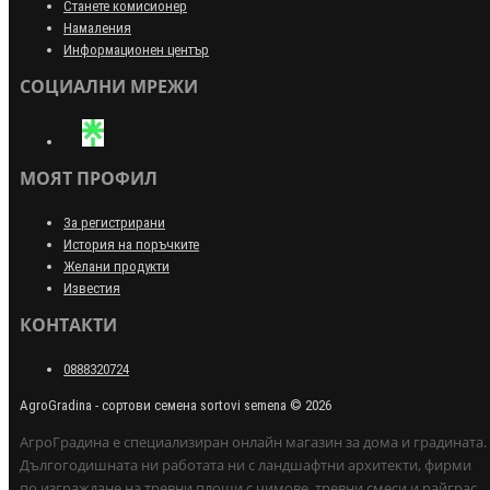
Станете комисионер
Намаления
Информационен център
СОЦИАЛНИ МРЕЖИ
МОЯТ ПРОФИЛ
За регистрирани
История на поръчките
Желани продукти
Известия
КОНТАКТИ
0888320724
AgroGradina - сортови семена sortovi semena © 2026
АгроГрадина е специализиран онлайн магазин за дома и градината.
Дългогодишната ни работата ни с ландшафтни архитекти, фирми
по изграждане на тревни площи с чимове, тревни смеси и райграс,