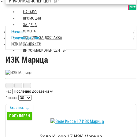
ИНФОРМАЦИОНЕН ЦЕНТЪР
SALE
NEW
НАЧАЛО
ПРОМОЦИИ
ЗА ДЕЦА
СЕМЕНА
Начало
Производители
УСЛОВИЯ ЗА ДОСТАВКА
ИЗК Марица
КОНТАКТИ
ИНФОРМАЦИОНЕН ЦЕНТЪР
ИЗК Марица
Ред
Покажи
Бърз поглед
ПОПУЛЯРЕН
Зеле Кьосе 17 ИЗК Марица