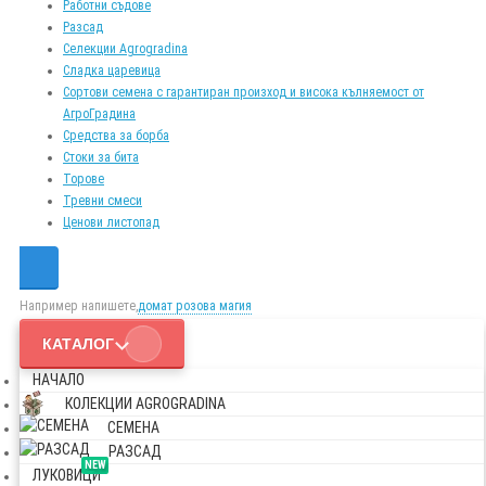
Работни съдове
Разсад
Селекции Agrogradina
Сладка царевица
Сортови семена с гарантиран произход и висока кълняемост от
АгроГрадина
Средства за борба
Стоки за бита
Торове
Тревни смеси
Ценови листопад
Например напишете,
домат розова магия
КАТАЛОГ
НАЧАЛО
КОЛЕКЦИИ AGROGRADINA
СЕМЕНА
РАЗСАД
NEW
ЛУКОВИЦИ