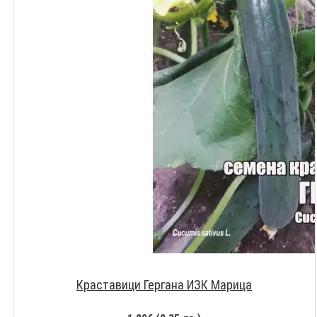
Краставици Гергана ИЗК Марица