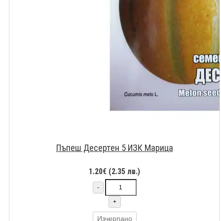
Пъпеш Десертен 5 ИЗК Марица
1.20€ (2.35 лв.)
-
+
Изчерпано