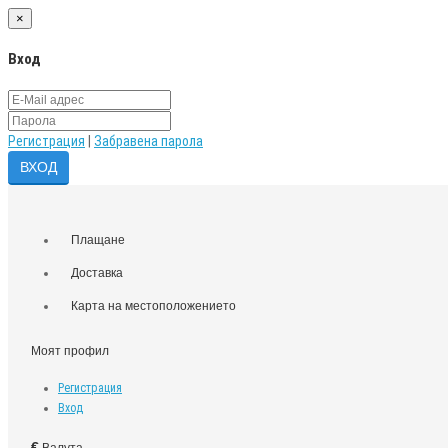
×
Вход
Регистрация
|
Забравена парола
Плащане
Доставка
Карта на местоположението
Моят профил
Регистрация
Вход
€
Валута