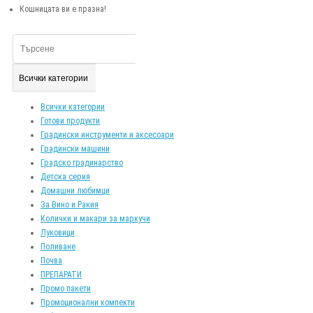
Кошницата ви е празна!
Всички категории
Всички категории
Готови продукти
Градински инструменти и аксесоари
Градински машини
Градско градинарство
Детска серия
Домашни любимци
За Вино и Ракия
Колички и макари за маркучи
Луковици
Поливане
Почва
ПРЕПАРАТИ
Промо пакети
Промоционални компекти