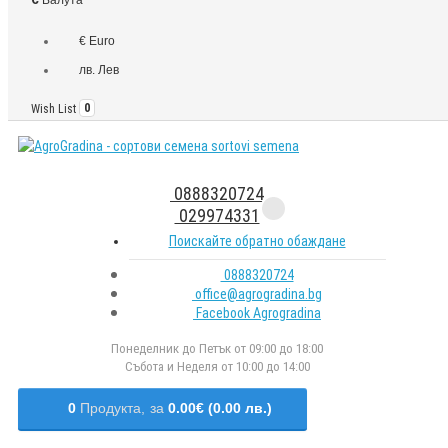
€ Euro
лв. Лев
Wish List
0
0888320724
029974331
Поискайте обратно обаждане
0888320724
office@agrogradina.bg
Facebook Agrogradina
Понеделник до Петък от 09:00 до 18:00
Събота и Неделя от 10:00 до 14:00
0
Продукта,
за
0.00€ (0.00 лв.)