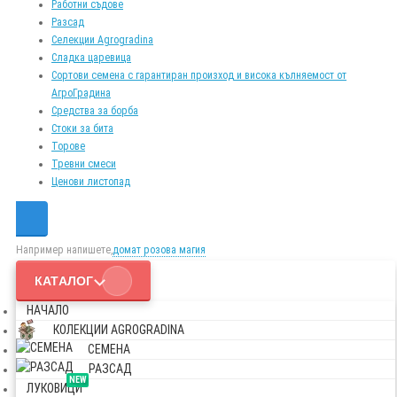
Работни съдове
Разсад
Селекции Agrogradina
Сладка царевица
Сортови семена с гарантиран произход и висока кълняемост от
АгроГрадина
Средства за борба
Стоки за бита
Торове
Тревни смеси
Ценови листопад
Например напишете,
домат розова магия
КАТАЛОГ
НАЧАЛО
КОЛЕКЦИИ AGROGRADINA
СЕМЕНА
РАЗСАД
NEW
ЛУКОВИЦИ