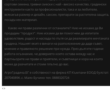
сортови семена, тревни смески с най - високо качество, градински
инструменти както за професионалисти, така и за любители,
всякакъв размер и дизайн, саксии, препарати за растителна защита,
посадъчен материал.
Какво ни прави различни от останалите? Ние не искаме да Ви
продадем "продукт". Ние искаме да ви помогнем да изпитате
удоволствие, радост и наслада по пътя си да реализирате мечтаната
градина. Нашият екип е винаги на разположение да даде съвет,
мнение и правилното решение при нужда. През дългите години
работа осъзнахме, че доверието което остава между нас и
партньорите ни прави и приятели, и съветници и хора на които
може да разчитате и стоим плътно до вас.
АгроГрадина.БГ е собственост на фирма КП Къмпани ЕООД булстат:
207040896 ,с. Мало Бучино тел. 0888320724
<
>