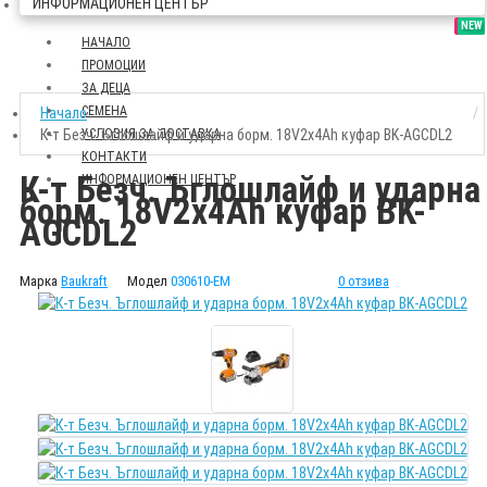
ИНФОРМАЦИОНЕН ЦЕНТЪР
SALE
NEW
НАЧАЛО
ПРОМОЦИИ
ЗА ДЕЦА
СЕМЕНА
Начало
К-т Безч. Ъглошлайф и ударна борм. 18V2x4Ah куфар BK-AGCDL2
УСЛОВИЯ ЗА ДОСТАВКА
КОНТАКТИ
К-т Безч. Ъглошлайф и ударна
ИНФОРМАЦИОНЕН ЦЕНТЪР
борм. 18V2x4Ah куфар BK-
AGCDL2
Марка
Baukraft
Модел
030610-EM
0 отзива