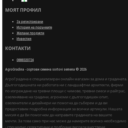
МОЯТ ПРОФИЛ
За регистрирани
История на поръчките
Желани продукти
Известия
КОНТАКТИ
0888320724
AgroGradina - сортови семена sortovi semena © 2026
АгроГрадина е специализиран онлайн магазин за дома и градината.
Дългогодишната ни работата ни с ландшафтни архитекти, фирми
по изграждане на тревни площи с чимове, тревни смеси и райграс,
озеленяване на градини, агрономи с дългогодишен опит,
озеленители и дизайнери ни помогна да съберем и да ви
предоставим подробна информация за всички артикули. Нашата
мисия е да Ви помогнем да направите градината на вашите
мечти. За това само при нас може да намерите всичко необходимо
- специално селектирани и подбрани висококачествени