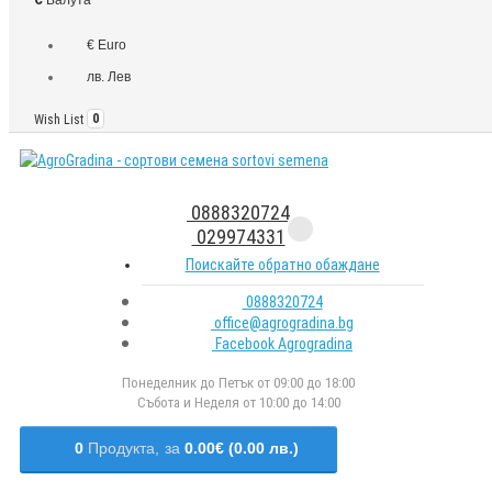
€ Euro
лв. Лев
Wish List
0
0888320724
029974331
Поискайте обратно обаждане
0888320724
office@agrogradina.bg
Facebook Agrogradina
Понеделник до Петък от 09:00 до 18:00
Събота и Неделя от 10:00 до 14:00
0
Продукта,
за
0.00€ (0.00 лв.)