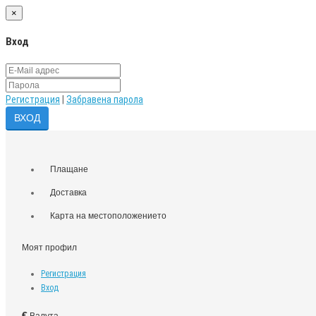
×
Вход
Регистрация
|
Забравена парола
Плащане
Доставка
Карта на местоположението
Моят профил
Регистрация
Вход
€
Валута