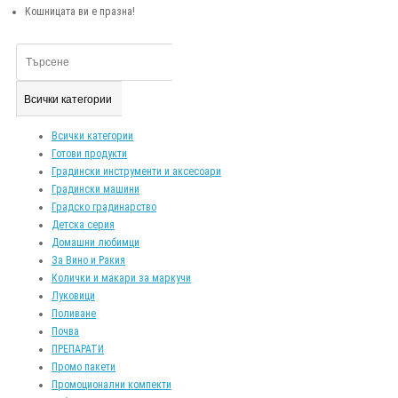
Кошницата ви е празна!
Всички категории
Всички категории
Готови продукти
Градински инструменти и аксесоари
Градински машини
Градско градинарство
Детска серия
Домашни любимци
За Вино и Ракия
Колички и макари за маркучи
Луковици
Поливане
Почва
ПРЕПАРАТИ
Промо пакети
Промоционални компекти