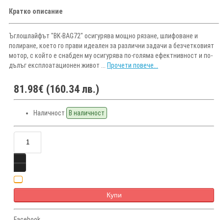
Кратко описание
Ъглошлайфът "BK-BAG72" осигурява мощно рязане, шлифоване и
полиране, което го прави идеален за различни задачи а безчетковият
мотор, с който е снабден му осигурява по-голяма ефектнивност и по-
дълъг експлоатационен живот ...
Прочети повече...
81.98€ (160.34 лв.)
Наличност
В наличност
Купи
Facebook