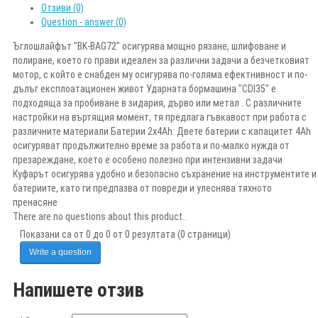
Отзиви (0)
Question - answer (0)
Ъглошлайфът "BK-BAG72" осигурява мощно рязане, шлифоване и
полиране, което го прави идеален за различни задачи а безчетковият
мотор, с който е снабден му осигурява по-голяма ефектнивност и по-
дълъг експлоатационен живот Ударната бормашина "CDI35" е
подходяща за пробиване в зидария, дърво или метал . С различните
настройки на въртящия момент, тя предлага гъвкавост при работа с
различните материали Батерии 2x4Ah: Двете батерии с капацитет 4Ah
осигуряват продължително време за работа и по-малко нужда от
презареждане, което е особено полезно при интензивни задачи
Куфарът осигурява удобно и безопасно съхранение на инструментите и
батериите, като ги предпазва от повреди и улеснява тяхното
пренасяне
There are no questions about this product..
Показани са от 0 до 0 от 0 резултата (0 страници)
Write a question
Напишете отзив