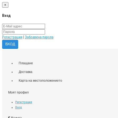
×
Вход
Регистрация
|
Забравена парола
Плащане
Доставка
Карта на местоположението
Моят профил
Регистрация
Вход
€
Валута