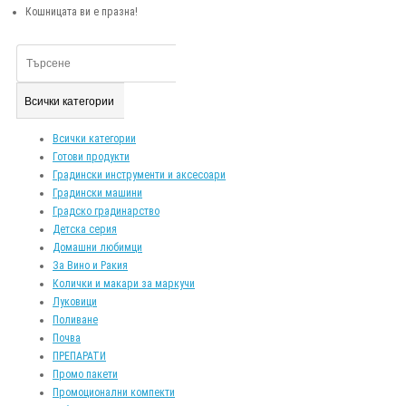
Кошницата ви е празна!
Всички категории
Всички категории
Готови продукти
Градински инструменти и аксесоари
Градински машини
Градско градинарство
Детска серия
Домашни любимци
За Вино и Ракия
Колички и макари за маркучи
Луковици
Поливане
Почва
ПРЕПАРАТИ
Промо пакети
Промоционални компекти