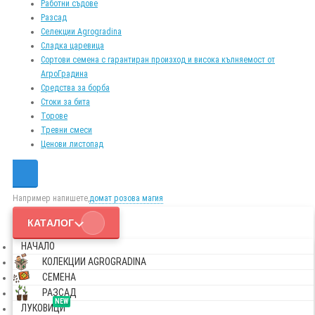
Работни съдове
Разсад
Селекции Agrogradina
Сладка царевица
Сортови семена с гарантиран произход и висока кълняемост от
АгроГрадина
Средства за борба
Стоки за бита
Торове
Тревни смеси
Ценови листопад
Например напишете,
домат розова магия
КАТАЛОГ
НАЧАЛО
КОЛЕКЦИИ AGROGRADINA
СЕМЕНА
РАЗСАД
NEW
ЛУКОВИЦИ