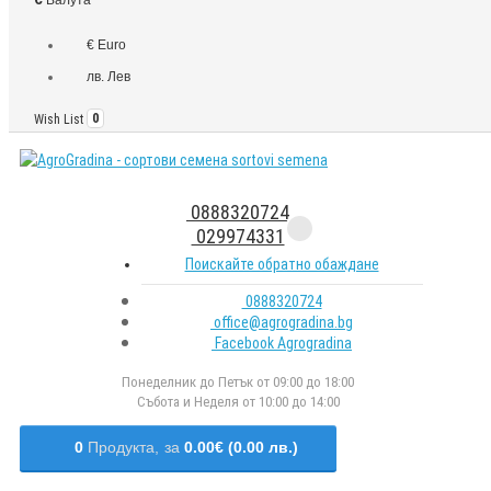
€ Euro
лв. Лев
Wish List
0
0888320724
029974331
Поискайте обратно обаждане
0888320724
office@agrogradina.bg
Facebook Agrogradina
Понеделник до Петък от 09:00 до 18:00
Събота и Неделя от 10:00 до 14:00
0
Продукта,
за
0.00€ (0.00 лв.)