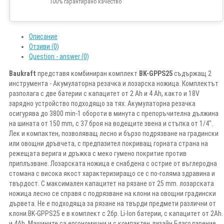
100% гарантирано качество
Описание
Отзиви (0)
Question - answer (0)
Baukraft
представя комбиниран комплект
BK-GPPS25
съдържащ 2
инструмента - Акумулаторна резачка и лозарска ножица. Комплектът
разполага с две батерии с капацитет от 2 Ah и 4 Ah, както и 18V
зарядно устройство подходящо за тях. Акумулаторна резачка
осигурява до 3800 min-1 обороти в минута с препоръчителна дължина
на шината от 150 mm, с 37 броя на водещите звена и стъпка от 1/4".
Лек и компактен, позволяващ лесно и бързо подрязване на градински
или овощни дръвчета, с предпазител покриващ горната страна на
режещата верига и дръжка с меко гумено покритие против
приплъзване. Лозарската ножица е снабдена с острие от въглеродна
стомана с висока якост характеризиращо се с по-голяма здравина и
твърдост. С максимален капацитет на рязане от 25 mm. лозарската
ножица лесно се справя с подрязване на клони на овощни градински
дървета. Не е подходяща за рязане на твърди предмети различни от
клони.BK-GPPS25 е в комплект с 2бр. Li-Ion батерии, с капацитет от 2Ah.
и 4Ah. Машините са ергономични и с компактен дизайн Благодарение