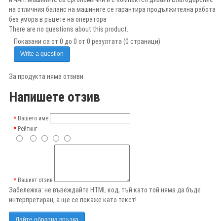
на отличния баланс на машините се гарантира продължителна работа
без умора в ръцете на оператора
There are no questions about this product..
Показани са от 0 до 0 от 0 резултата (0 страници)
Write a question
За продукта няма отзиви.
Напишете отзив
Вашето име
Рейтинг
Вашият отзив
Забележка:
не въвеждайте HTML код, тъй като той няма да бъде
интерпретиран, а ще се покаже като текст!
Дайте обратна връзка