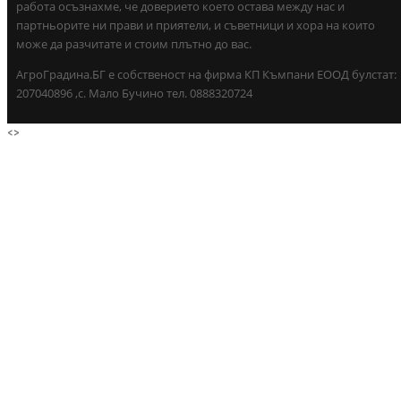
работа осъзнахме, че доверието което остава между нас и
партньорите ни прави и приятели, и съветници и хора на които
може да разчитате и стоим плътно до вас.
АгроГрадина.БГ е собственост на фирма КП Къмпани ЕООД булстат:
207040896 ,с. Мало Бучино тел. 0888320724
<
>