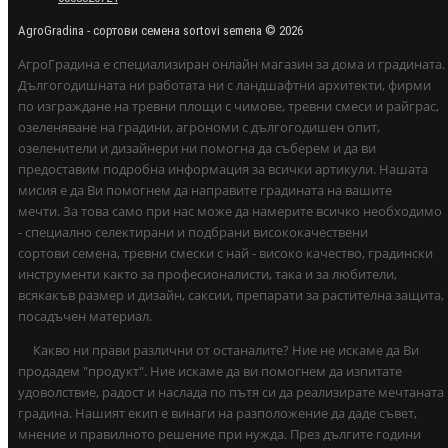
AgroGradina - сортови семена sortovi semena © 2026
АгроГрадина е специализиран онлайн магазин за дома и градината.
Дългогодишната ни работата ни с ландшафтни архитекти, фирми
по изграждане на тревни площи с чимове, тревни смеси и райграс,
озеленяване на градини, агрономи с дългогодишен опит,
озеленители и дизайнери ни помогна да съберем и да ви
предоставим подробна информация за всички артикули. Нашата
мисия е да Ви помогнем да направите градината на вашите
мечти. За това само при нас може да намерите всичко необходимо
- специално селектирани и подбрани висококачествени
сортови семена, тревни смески с най - високо качество, градински
инструменти както за професионалисти, така и за любители,
всякакъв размер и дизайн, саксии, препарати за растителна защита,
посадъчен материал.
Какво ни прави различни от останалите? Ние не искаме да Ви
продадем "продукт". Ние искаме да ви помогнем да изпитате
удоволствие, радост и наслада по пътя си да реализирате мечтаната
градина. Нашият екип е винаги на разположение да даде съвет,
мнение и правилното решение при нужда. През дългите години