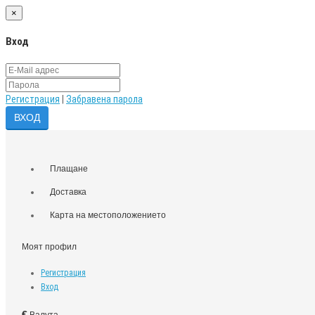
×
Вход
Регистрация
|
Забравена парола
Плащане
Доставка
Карта на местоположението
Моят профил
Регистрация
Вход
€
Валута