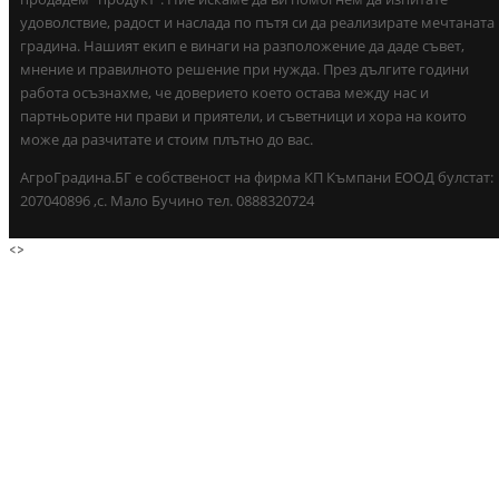
удоволствие, радост и наслада по пътя си да реализирате мечтаната
градина. Нашият екип е винаги на разположение да даде съвет,
мнение и правилното решение при нужда. През дългите години
работа осъзнахме, че доверието което остава между нас и
партньорите ни прави и приятели, и съветници и хора на които
може да разчитате и стоим плътно до вас.
АгроГрадина.БГ е собственост на фирма КП Къмпани ЕООД булстат:
207040896 ,с. Мало Бучино тел. 0888320724
<
>