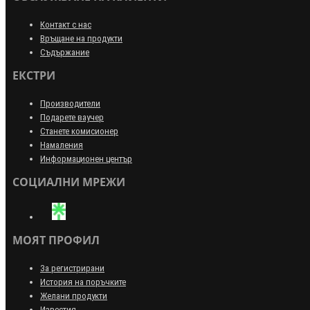
Контакт с нас
Връщане на продукти
Съдържание
ЕКСТРИ
Производители
Подарете ваучер
Станете комисионер
Намаления
Информационен център
СОЦИАЛНИ МРЕЖИ
МОЯТ ПРОФИЛ
За регистрирани
История на поръчките
Желани продукти
Известия