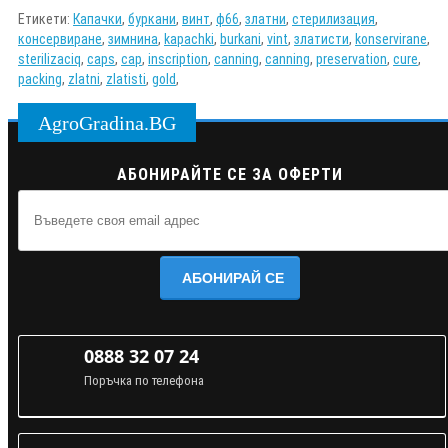
Етикети:
Капачки
,
буркани
,
винт
,
ф66
,
златни
,
стерилизация
,
консервиране
,
зимнина
,
kapachki
,
burkani
,
vint
,
златисти
,
konservirane
,
sterilizaciq
,
caps
,
cap
,
inscription
,
canning
,
canning
,
preservation
,
cure
,
packing
,
zlatni
,
zlatisti
,
gold
,
AgroGradina.BG
АБОНИРАЙТЕ СЕ ЗА ОФЕРТИ
АБОНИРАЙ СЕ
0888 32 07 24
Поръчка по телефона