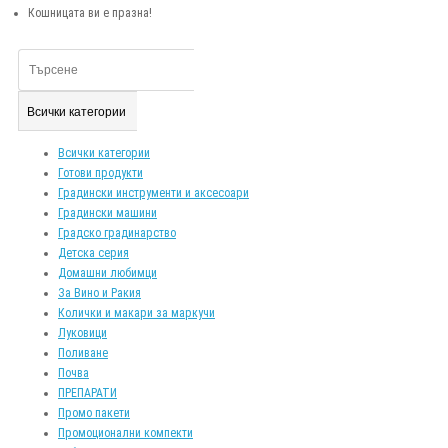
Кошницата ви е празна!
Всички категории
Всички категории
Готови продукти
Градински инструменти и аксесоари
Градински машини
Градско градинарство
Детска серия
Домашни любимци
За Вино и Ракия
Колички и макари за маркучи
Луковици
Поливане
Почва
ПРЕПАРАТИ
Промо пакети
Промоционални компекти