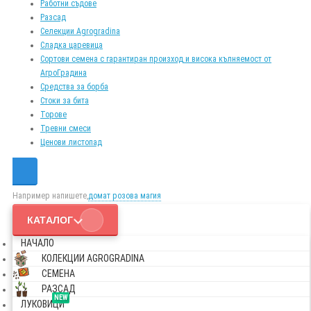
Работни съдове
Разсад
Селекции Agrogradina
Сладка царевица
Сортови семена с гарантиран произход и висока кълняемост от
АгроГрадина
Средства за борба
Стоки за бита
Торове
Тревни смеси
Ценови листопад
Например напишете,
домат розова магия
КАТАЛОГ
НАЧАЛО
КОЛЕКЦИИ AGROGRADINA
СЕМЕНА
РАЗСАД
NEW
ЛУКОВИЦИ