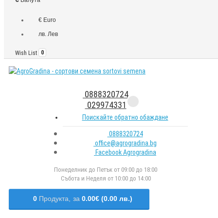
€ Euro
лв. Лев
Wish List
0
0888320724
029974331
Поискайте обратно обаждане
0888320724
office@agrogradina.bg
Facebook Agrogradina
Понеделник до Петък от 09:00 до 18:00
Събота и Неделя от 10:00 до 14:00
0
Продукта,
за
0.00€ (0.00 лв.)