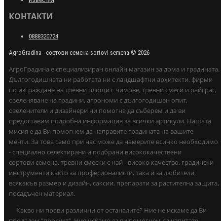
КОНТАКТИ
0888320724
AgroGradina - сортови семена sortovi semena © 2026
АгроГрадина е специализиран онлайн магазин за дома и градината.
Дългогодишната ни работата ни с ландшафтни архитекти, фирми
по изграждане на тревни площи с чимове, тревни смеси и райграс,
озеленяване на градини, агрономи с дългогодишен опит,
озеленители и дизайнери ни помогна да съберем и да ви
предоставим подробна информация за всички артикули. Нашата
мисия е да Ви помогнем да направите градината на вашите
мечти. За това само при нас може да намерите всичко необходимо
- специално селектирани и подбрани висококачествени
сортови семена, тревни смески с най - високо качество, градински
инструменти както за професионалисти, така и за любители,
всякакъв размер и дизайн, саксии, препарати за растителна защита,
посадъчен материал.
Какво ни прави различни от останалите? Ние не искаме да Ви
продадем "продукт". Ние искаме да ви помогнем да изпитате