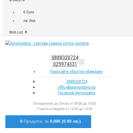
€ Euro
лв. Лев
Wish List
0
0888320724
029974331
Поискайте обратно обаждане
0888320724
office@agrogradina.bg
Facebook Agrogradina
Понеделник до Петък от 09:00 до 18:00
Събота и Неделя от 10:00 до 14:00
0
Продукта,
за
0.00€ (0.00 лв.)