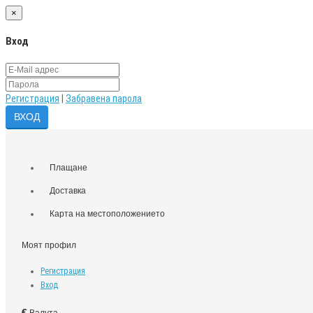
×
Вход
Регистрация
|
Забравена парола
Плащане
Доставка
Карта на местоположението
Моят профил
Регистрация
Вход
€
Валута