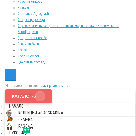
Работни съдове
Разсад
Селекции Agrogradina
Сладка царевица
Сортови семена с гарантиран произход и висока кълняемост от
АгроГрадина
Средства за борба
Стоки за бита
Торове
Тревни смеси
Ценови листопад
Например напишете,
домат розова магия
КАТАЛОГ
НАЧАЛО
КОЛЕКЦИИ AGROGRADINA
СЕМЕНА
РАЗСАД
NEW
ЛУКОВИЦИ