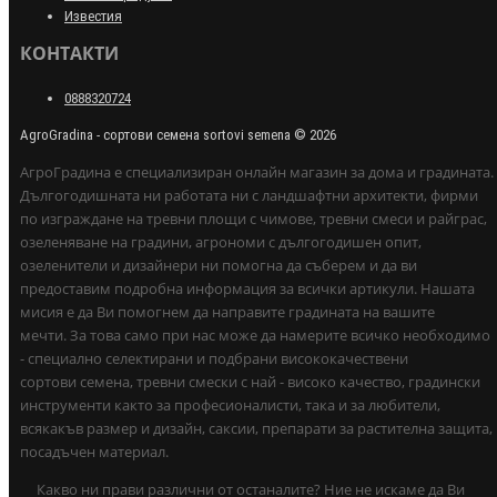
Известия
КОНТАКТИ
0888320724
AgroGradina - сортови семена sortovi semena © 2026
АгроГрадина е специализиран онлайн магазин за дома и градината.
Дългогодишната ни работата ни с ландшафтни архитекти, фирми
по изграждане на тревни площи с чимове, тревни смеси и райграс,
озеленяване на градини, агрономи с дългогодишен опит,
озеленители и дизайнери ни помогна да съберем и да ви
предоставим подробна информация за всички артикули. Нашата
мисия е да Ви помогнем да направите градината на вашите
мечти. За това само при нас може да намерите всичко необходимо
- специално селектирани и подбрани висококачествени
сортови семена, тревни смески с най - високо качество, градински
инструменти както за професионалисти, така и за любители,
всякакъв размер и дизайн, саксии, препарати за растителна защита,
посадъчен материал.
Какво ни прави различни от останалите? Ние не искаме да Ви