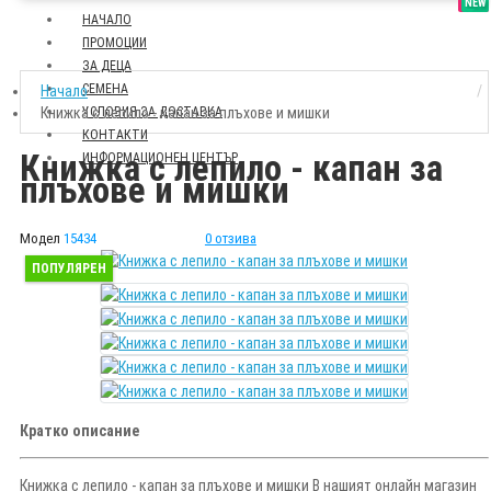
SALE
NEW
НАЧАЛО
ПРОМОЦИИ
ЗА ДЕЦА
СЕМЕНА
Начало
Книжка с лепило - капан за плъхове и мишки
УСЛОВИЯ ЗА ДОСТАВКА
КОНТАКТИ
Книжка с лепило - капан за
ИНФОРМАЦИОНЕН ЦЕНТЪР
плъхове и мишки
Модел
15434
0 отзива
ПОПУЛЯРЕН
Кратко описание
Книжка с лепило - капан за плъхове и мишки В нашият онлайн магазин