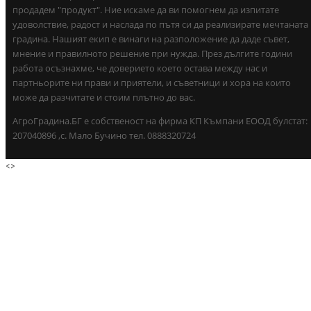
продадем "продукт". Ние искаме да ви помогнем да изпитате
удоволствие, радост и наслада по пътя си да реализирате мечтаната
градина. Нашият екип е винаги на разположение да даде съвет,
мнение и правилното решение при нужда. През дългите години
работа осъзнахме, че доверието което остава между нас и
партньорите ни прави и приятели, и съветници и хора на които
може да разчитате и стоим плътно до вас.
АгроГрадина.БГ е собственост на фирма КП Къмпани ЕООД булстат:
207040896 ,с. Мало Бучино тел. 0888320724
<
>