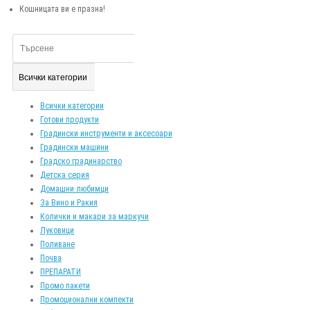
Кошницата ви е празна!
Всички категории
Всички категории
Готови продукти
Градински инструменти и аксесоари
Градински машини
Градско градинарство
Детска серия
Домашни любимци
За Вино и Ракия
Колички и макари за маркучи
Луковици
Поливане
Почва
ПРЕПАРАТИ
Промо пакети
Промоционални компекти