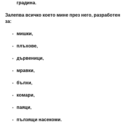
градина.
Залепва всичко което мине през него, разработен
за:
мишки,
плъхове,
дървеници,
мравки,
бълхи,
комари,
паяци,
пълзящи насекоми.