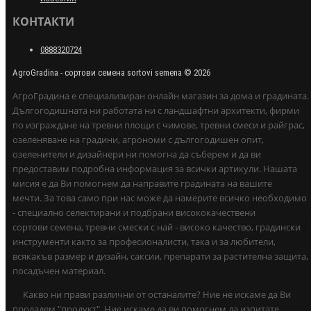
КОНТАКТИ
0888320724
AgroGradina - сортови семена sortovi semena © 2026
АгроГрадина е специализиран онлайн магазин за дома и градината.
Дългогодишната ни работата ни с ландшафтни архитекти, фирми
по изграждане на тревни площи с чимове, тревни смеси и райграс,
озеленяване на градини, агрономи с дългогодишен опит,
озеленители и дизайнери ни помогна да съберем и да ви
предоставим подробна информация за всички артикули. Нашата
мисия е да Ви помогнем да направите градината на вашите
мечти. За това само при нас може да намерите всичко необходимо
- специално селектирани и подбрани висококачествени
сортови семена, тревни смески с най - високо качество, градински
инструменти както за професионалисти, така и за любители,
всякакъв размер и дизайн, саксии, препарати за растителна защита,
посадъчен материал.
Какво ни прави различни от останалите? Ние не искаме да Ви
продадем "продукт". Ние искаме да ви помогнем да изпитате