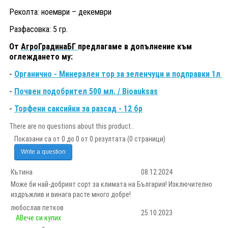
Реколта: ноември – декември
Разфасовка: 5 гр.
От
АгроГрадинаБГ
предлагаме в допълнение към
оглеждането му:
-
Органично - Минерален тор за зеленчуци и подправки 1л
-
Почвен подобрител 500 мл. / Bioauksas
-
Торфени саксийки за разсад - 12 бр
There are no questions about this product..
Показани са от 0 до 0 от 0 резултата (0 страници)
Write a question
Кътина
08.12.2024
Може би най-добрият сорт за климата на България! Изключително
издръжлив и винага расте много добре!
любослав петков
25.10.2023
AВече си купих