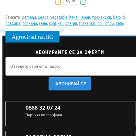
Купи
Етикети:
semena
,
seeds
,
vegetable
,
Кейл
,
черен
,
тоскански
,
Nero
,
di
,
Toscana
,
тоскана
,
зеле
,
kohl
,
keil
,
cheren
,
toskanski
,
coli
,
chou
,
zele
,
AgroGradina.BG
АБОНИРАЙТЕ СЕ ЗА ОФЕРТИ
АБОНИРАЙ СЕ
0888 32 07 24
Поръчка по телефона