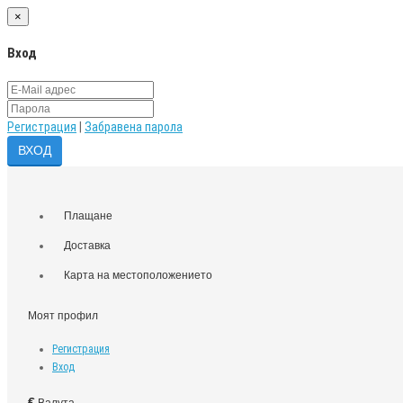
×
Вход
Регистрация
|
Забравена парола
Плащане
Доставка
Карта на местоположението
Моят профил
Регистрация
Вход
€
Валута