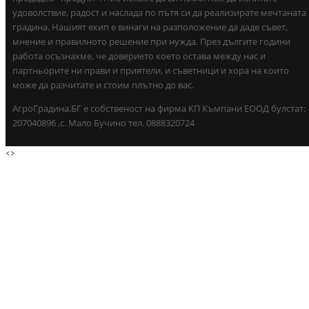
удоволствие, радост и наслада по пътя си да реализирате мечтаната
градина. Нашият екип е винаги на разположение да даде съвет,
мнение и правилното решение при нужда. През дългите години
работа осъзнахме, че доверието което остава между нас и
партньорите ни прави и приятели, и съветници и хора на които
може да разчитате и стоим плътно до вас.
АгроГрадина.БГ е собственост на фирма КП Къмпани ЕООД булстат:
207040896 ,с. Мало Бучино тел. 0888320724
<
>