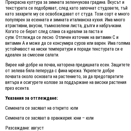
Прекрасна култура за зимната зеленчукова градина. Вкусът и
текстурата се подобряват, след като започнат студовете, тъй
като захарите му се освобождават от студа. Този сорт е много
популярен за есенната и зимната италианска кухня. Има много
атрактивни, вкусни, тъмнозелени листа, дълги и набръчкани.
Когато се берат след слана са идеални за паста и
супи. Отглежда се лесно. Отличен източник на витамин С и
витамин А и може да се консумира суров или варен. Има голяма
устойчивост на ниски температури и поради текстурата си е
идеален за смесени салати.
Вирее най-добре на почва, наторена предишната есен. Защитете
от зелева бяла пеперуда с фина мрежа. Укрепете добре
почвата около основата на растението, за да предотвратите
вятъра и осигурете колове за поддържане на високи растения
през есента.
Указания за отглеждане:
Семената се засяват на открито: юли
Семената се засяват в оранжерия: юни – юли
Разсаждане: август