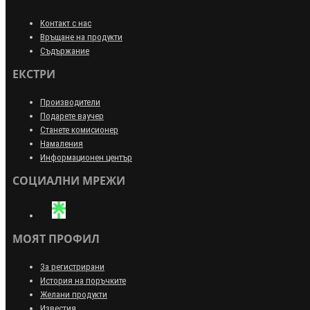
Контакт с нас
Връщане на продукти
Съдържание
ЕКСТРИ
Производители
Подарете ваучер
Станете комисионер
Намаления
Информационен център
СОЦИАЛНИ МРЕЖИ
МОЯТ ПРОФИЛ
За регистрирани
История на поръчките
Желани продукти
Известия