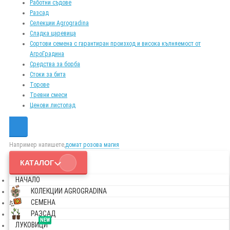
Работни съдове
Разсад
Селекции Agrogradina
Сладка царевица
Сортови семена с гарантиран произход и висока кълняемост от
АгроГрадина
Средства за борба
Стоки за бита
Торове
Тревни смеси
Ценови листопад
Например напишете,
домат розова магия
КАТАЛОГ
НАЧАЛО
КОЛЕКЦИИ AGROGRADINA
СЕМЕНА
РАЗСАД
NEW
ЛУКОВИЦИ