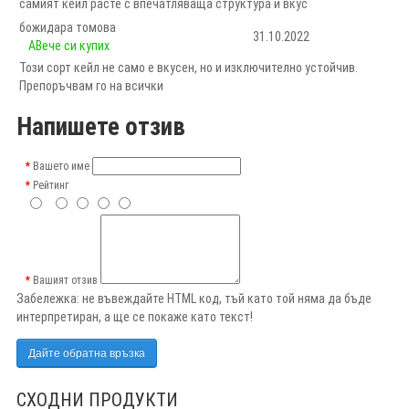
самият кейл расте с впечатляваща структура и вкус
божидара томова
31.10.2022
AВече си купих
Този сорт кейл не само е вкусен, но и изключително устойчив.
Препоръчвам го на всички
Напишете отзив
Вашето име
Рейтинг
Вашият отзив
Забележка:
не въвеждайте HTML код, тъй като той няма да бъде
интерпретиран, а ще се покаже като текст!
Дайте обратна връзка
СХОДНИ ПРОДУКТИ