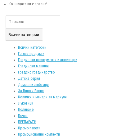
Кошницата ви е празна!
Всички категории
Всички категории
Готови продукти
Градински инструменти и аксесоари
Градински машини
Градско градинарство
Детска серия
Домашни любимци
За Вино и Ракия
Колички и макари за маркучи
Луковици
Поливане
Почва
ПРЕПАРАТИ
Промо пакети
Промоционални компекти