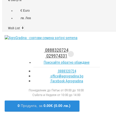
€ Euro
лв. Лев
Wish List
0
0888320724
029974331
Поискайте обратно обаждане
0888320724
office@agrogradina.bg
Facebook Agrogradina
Понеделник до Петък от 09:00 до 18:00
Събота и Неделя от 10:00 до 14:00
0
Продукта,
за
0.00€ (0.00 лв.)