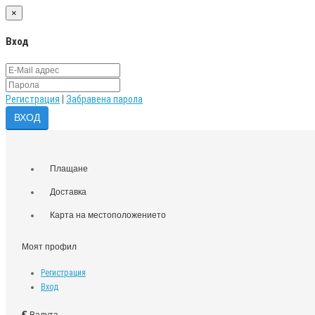
×
Вход
Регистрация
|
Забравена парола
Плащане
Доставка
Карта на местоположението
Моят профил
Регистрация
Вход
€
Валута