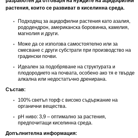
разработен да отговаря на нуждите на ацидофилни
растения, които се развиват в киселинна среда.
Подходящ за ацидофилни растения като азалия,
рододендрон, американска боровинка, камелия,
магнолия и други.
Може да се използва самостоятелно или за
смесване с други субстрати при производство на
градински почви.
Идеален за подобряване на структурата и
плодородието на почвата, особено ако тя е твърде
алкална или недостатъчно дренирана.
Състав:
100% светъл торф с високо съдържание на
органични вещества.
pH ниво: 3,9 – оптимално за растения,
предпочитащи киселинна среда.
Допълнителна информация: