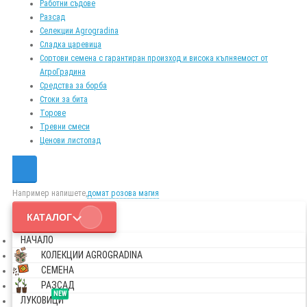
Работни съдове
Разсад
Селекции Agrogradina
Сладка царевица
Сортови семена с гарантиран произход и висока кълняемост от
АгроГрадина
Средства за борба
Стоки за бита
Торове
Тревни смеси
Ценови листопад
Например напишете,
домат розова магия
КАТАЛОГ
НАЧАЛО
КОЛЕКЦИИ AGROGRADINA
СЕМЕНА
РАЗСАД
NEW
ЛУКОВИЦИ