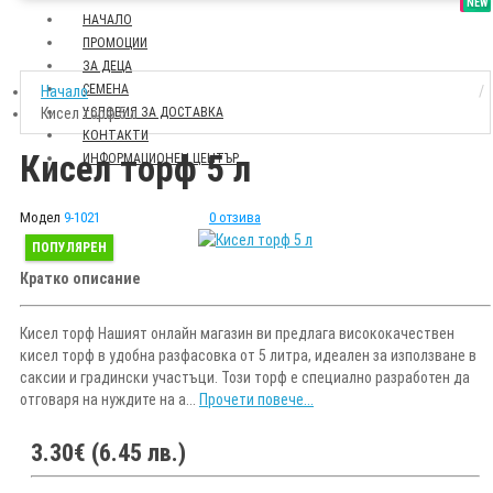
SALE
NEW
НАЧАЛО
ПРОМОЦИИ
ЗА ДЕЦА
СЕМЕНА
Начало
Кисел торф 5 л
УСЛОВИЯ ЗА ДОСТАВКА
КОНТАКТИ
Кисел торф 5 л
ИНФОРМАЦИОНЕН ЦЕНТЪР
Модел
9-1021
0 отзива
ПОПУЛЯРЕН
Кратко описание
Кисел торф Нашият онлайн магазин ви предлага висококачествен
кисел торф в удобна разфасовка от 5 литра, идеален за използване в
саксии и градински участъци. Този торф е специално разработен да
отговаря на нуждите на а...
Прочети повече...
3.30€ (6.45 лв.)