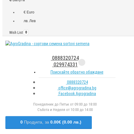
€ Euro
лв. Лев
Wish List
0
0888320724
029974331
Поискайте обратно обаждане
0888320724
office@agrogradina.bg
Facebook Agrogradina
Понеделник до Петък от 09:00 до 18:00
Събота и Неделя от 10:00 до 14:00
0
Продукта,
за
0.00€ (0.00 лв.)