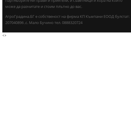
партньорите ни прави и приятели, и съветници и хора на които
може да разчитате и стоим плътно до вас.
АгроГрадина.БГ е собственост на фирма КП Къмпани ЕООД булстат:
207040896 ,с. Мало Бучино тел. 0888320724
<
>