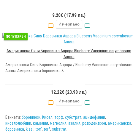
9.20€ (17.99 лв.)
Изчерпано
ПОПУЛЯРЕН
Американска Синя Боровинка Аврора Blueberry Vaccinium corymbosum
Aurora
Американска Синя Боровинка Аврора / Blueberry Vaccinium corymbosum
Aurora Американска боровинка &..
12.22€ (23.90 лв.)
Изчерпано
Етикети:
боровинки
,
Кисел
,
торф
,
субстрат
,
ацидофилни
,
киселолюбиви
,
камелия
,
магнолия
,
азалия
,
рододендрон
,
американска
,
боровинка
,
kisel
,
torf
,
torf
,
substrat
,