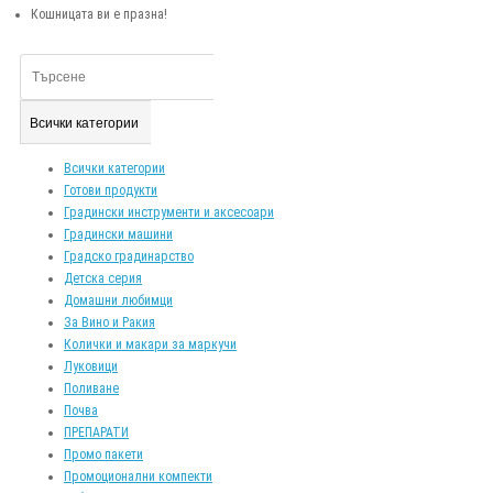
Кошницата ви е празна!
Всички категории
Всички категории
Готови продукти
Градински инструменти и аксесоари
Градински машини
Градско градинарство
Детска серия
Домашни любимци
За Вино и Ракия
Колички и макари за маркучи
Луковици
Поливане
Почва
ПРЕПАРАТИ
Промо пакети
Промоционални компекти