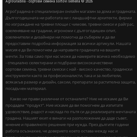
AgroGradina - сортови семена sortovi semena © 2026
АгроГрадина е специализиран онлайн магазин за дома и градината.
Дългогодишната ни работата ни с ландшафтни архитекти, фирми
по изграждане на тревни площи с чимове, тревни смеси и райграс,
озеленяване на градини, агрономи с дългогодишен опит,
озеленители и дизайнери ни помогна да съберем и да ви
предоставим подробна информация за всички артикули. Нашата
мисия е да Ви помогнем да направите градината на вашите
мечти. За това само при нас може да намерите всичко необходимо
- специално селектирани и подбрани висококачествени
сортови семена, тревни смески с най - високо качество, градински
инструменти както за професионалисти, така и за любители,
всякакъв размер и дизайн, саксии, препарати за растителна защита,
посадъчен материал.
Какво ни прави различни от останалите? Ние не искаме да Ви
продадем "продукт". Ние искаме да ви помогнем да изпитате
удоволствие, радост и наслада по пътя си да реализирате мечтаната
градина. Нашият екип е винаги на разположение да даде съвет,
мнение и правилното решение при нужда. През дългите години
работа осъзнахме, че доверието което остава между нас и