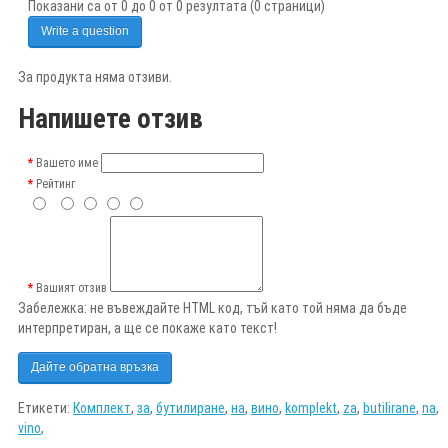
Показани са от 0 до 0 от 0 резултата (0 страници)
Write a question
За продукта няма отзиви.
Напишете отзив
Вашето име
Рейтинг
Вашият отзив
Забележка:
не въвеждайте HTML код, тъй като той няма да бъде
интерпретиран, а ще се покаже като текст!
Дайте обратна връзка
Етикети:
Комплект
,
за
,
бутилиране
,
на
,
вино
,
komplekt
,
za
,
butilirane
,
na
,
vino
,