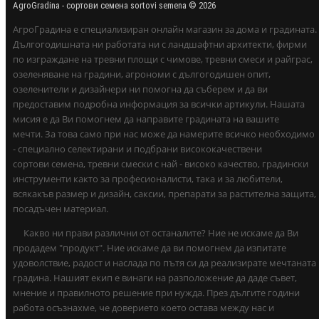
AgroGradina - сортови семена sortovi semena © 2026
АгроГрадина е специализиран онлайн магазин за дома и градината.
Дългогодишната ни работата ни с ландшафтни архитекти, фирми
по изграждане на тревни площи с чимове, тревни смеси и райграс,
озеленяване на градини, агрономи с дългогодишен опит,
озеленители и дизайнери ни помогна да съберем и да ви
предоставим подробна информация за всички артикули. Нашата
мисия е да Ви помогнем да направите градината на вашите
мечти. За това само при нас може да намерите всичко необходимо
- специално селектирани и подбрани висококачествени
сортови семена, тревни смески с най - високо качество, градински
инструменти както за професионалисти, така и за любители,
всякакъв размер и дизайн, саксии, препарати за растителна защита,
посадъчен материал.
Какво ни прави различни от останалите? Ние не искаме да Ви
продадем "продукт". Ние искаме да ви помогнем да изпитате
удоволствие, радост и наслада по пътя си да реализирате мечтаната
градина. Нашият екип е винаги на разположение да даде съвет,
мнение и правилното решение при нужда. През дългите години
работа осъзнахме, че доверието което остава между нас и