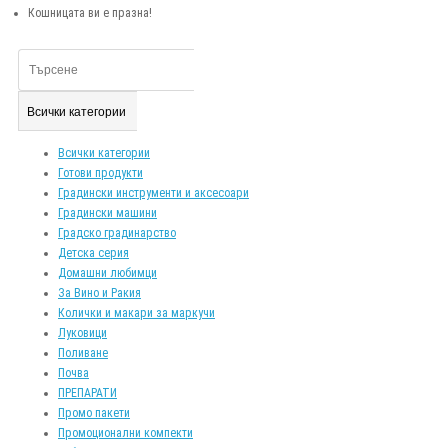
Кошницата ви е празна!
Всички категории
Всички категории
Готови продукти
Градински инструменти и аксесоари
Градински машини
Градско градинарство
Детска серия
Домашни любимци
За Вино и Ракия
Колички и макари за маркучи
Луковици
Поливане
Почва
ПРЕПАРАТИ
Промо пакети
Промоционални компекти