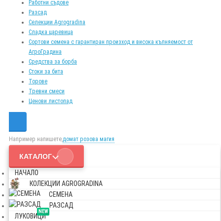
Работни съдове
Разсад
Селекции Agrogradina
Сладка царевица
Сортови семена с гарантиран произход и висока кълняемост от
АгроГрадина
Средства за борба
Стоки за бита
Торове
Тревни смеси
Ценови листопад
Например напишете,
домат розова магия
КАТАЛОГ
НАЧАЛО
КОЛЕКЦИИ AGROGRADINA
СЕМЕНА
РАЗСАД
NEW
ЛУКОВИЦИ