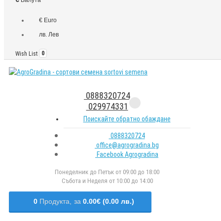
€ Euro
лв. Лев
Wish List
0
0888320724
029974331
Поискайте обратно обаждане
0888320724
office@agrogradina.bg
Facebook Agrogradina
Понеделник до Петък от 09:00 до 18:00
Събота и Неделя от 10:00 до 14:00
0
Продукта,
за
0.00€ (0.00 лв.)