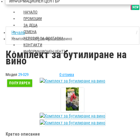
ИНФОРМАЦИОНЕН ЦЕНТЪР
SALE
NEW
НАЧАЛО
ПРОМОЦИИ
ЗА ДЕЦА
СЕМЕНА
Начало
Комплект за бутилиране на вино
УСЛОВИЯ ЗА ДОСТАВКА
КОНТАКТИ
Комплект за бутилиране на
ИНФОРМАЦИОНЕН ЦЕНТЪР
вино
Модел
29-029
0 отзива
ПОПУЛЯРЕН
Кратко описание