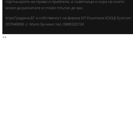
партньорите ни прави и приятели, и съветници и хора на които
може да разчитате и стоим плътно до вас.
АгроГрадина.БГ е собственост на фирма КП Къмпани ЕООД булстат:
207040896 ,с. Мало Бучино тел. 0888320724
<
>