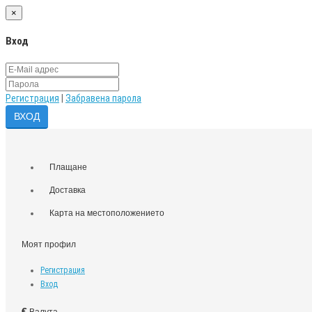
×
Вход
Регистрация
|
Забравена парола
Плащане
Доставка
Карта на местоположението
Моят профил
Регистрация
Вход
€
Валута