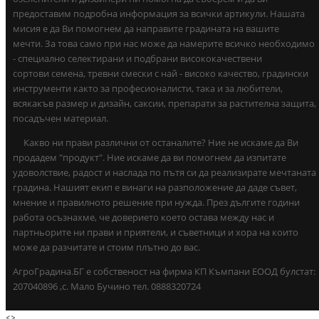
предоставим подробна информация за всички артикули. Нашата
мисия е да Ви помогнем да направите градината на вашите
мечти. За това само при нас може да намерите всичко необходимо
- специално селектирани и подбрани висококачествени
сортови семена, тревни смески с най - високо качество, градински
инструменти както за професионалисти, така и за любители,
всякакъв размер и дизайн, саксии, препарати за растителна защита,
посадъчен материал.
Какво ни прави различни от останалите? Ние не искаме да Ви
продадем "продукт". Ние искаме да ви помогнем да изпитате
удоволствие, радост и наслада по пътя си да реализирате мечтаната
градина. Нашият екип е винаги на разположение да даде съвет,
мнение и правилното решение при нужда. През дългите години
работа осъзнахме, че доверието което остава между нас и
партньорите ни прави и приятели, и съветници и хора на които
може да разчитате и стоим плътно до вас.
АгроГрадина.БГ е собственост на фирма КП Къмпани ЕООД булстат:
207040896 ,с. Мало Бучино тел. 0888320724
<
>