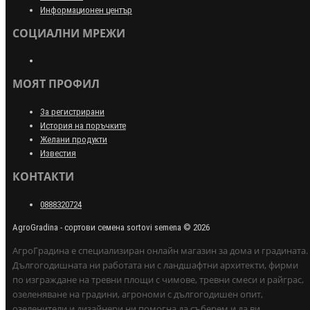
Информационен център
СОЦИАЛНИ МРЕЖИ
МОЯТ ПРОФИЛ
За регистрирани
История на поръчките
Желани продукти
Известия
КОНТАКТИ
0888320724
AgroGradina - сортови семена sortovi semena © 2026
АгроГрадина е специализиран онлайн магазин за дома и градината.
Дългогодишната ни работата ни с ландшафтни архитекти, фирми
по изграждане на тревни площи с чимове, тревни смеси и райграс,
озеленяване на градини, агрономи с дългогодишен опит,
озеленители и дизайнери ни помогна да съберем и да ви