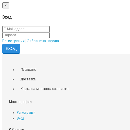
×
Вход
Регистрация
|
Забравена парола
Плащане
Доставка
Карта на местоположението
Моят профил
Регистрация
Вход
€
Валута