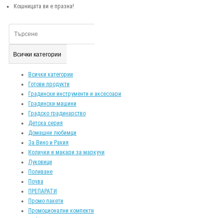
Кошницата ви е празна!
Всички категории
Всички категории
Готови продукти
Градински инструменти и аксесоари
Градински машини
Градско градинарство
Детска серия
Домашни любимци
За Вино и Ракия
Колички и макари за маркучи
Луковици
Поливане
Почва
ПРЕПАРАТИ
Промо пакети
Промоционални компекти