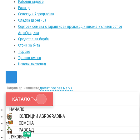
Работни съдове
Разсад
Селекции Agrogradina
Сладка царевица
Сортови семена с гарантиран произход и висока кълняемост от
АгроГрадина
Средства за борба
Стоки за бита
Торове
Тревни смеси
Ценови листопад
Например напишете,
домат розова магия
КАТАЛОГ
НАЧАЛО
КОЛЕКЦИИ AGROGRADINA
СЕМЕНА
РАЗСАД
NEW
ЛУКОВИЦИ