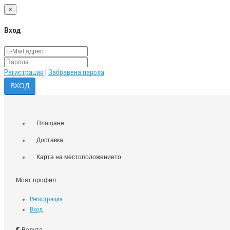
×
Вход
Регистрация
|
Забравена парола
Плащане
Доставка
Карта на местоположението
Моят профил
Регистрация
Вход
€
Валута