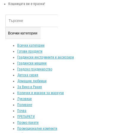
Кошницата ви е празна!
Всички категории
Всички категории
Готови продукти
Градински инструменти и аксесоари
Градински машини
Градско градинарство
Детска серия
Домашни любимци
За Вино и Ракия
Колички и макари за маркучи
Луковици
Поливане
Почва
ПРЕПАРАТИ
Промо пакети
Промоционални компекти