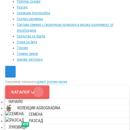
Работни съдове
Разсад
Селекции Agrogradina
Сладка царевица
Сортови семена с гарантиран произход и висока кълняемост от
АгроГрадина
Средства за борба
Стоки за бита
Торове
Тревни смеси
Ценови листопад
Например напишете,
домат розова магия
КАТАЛОГ
НАЧАЛО
КОЛЕКЦИИ AGROGRADINA
СЕМЕНА
РАЗСАД
NEW
ЛУКОВИЦИ