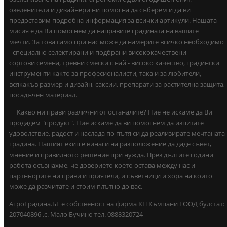
озеленители и дизайнери ни помогна да съберем и да ви
предоставим подробна информация за всички артикули. Нашата
мисия е да Ви помогнем да направите градината на вашите
мечти. За това само при нас може да намерите всичко необходимо
- специално селектирани и подбрани висококачествени
сортови семена, тревни смески с най - високо качество, градински
инструменти както за професионалисти, така и за любители,
всякакъв размер и дизайн, саксии, препарати за растителна защита,
посадъчен материал.
Какво ни прави различни от останалите? Ние не искаме да Ви
продадем "продукт". Ние искаме да ви помогнем да изпитате
удоволствие, радост и наслада по пътя си да реализирате мечтаната
градина. Нашият екип е винаги на разположение да даде съвет,
мнение и правилното решение при нужда. През дългите години
работа осъзнахме, че доверието което остава между нас и
партньорите ни прави и приятели, и съветници и хора на които
може да разчитате и стоим плътно до вас.
АгроГрадина.БГ е собственост на фирма КП Къмпани ЕООД булстат:
207040896 ,с. Мало Бучино тел. 0888320724