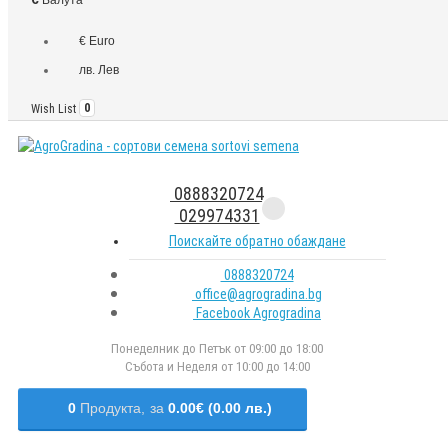
€ Euro
лв. Лев
Wish List
0
0888320724
029974331
Поискайте обратно обаждане
0888320724
office@agrogradina.bg
Facebook Agrogradina
Понеделник до Петък от 09:00 до 18:00
Събота и Неделя от 10:00 до 14:00
0
Продукта,
за
0.00€ (0.00 лв.)