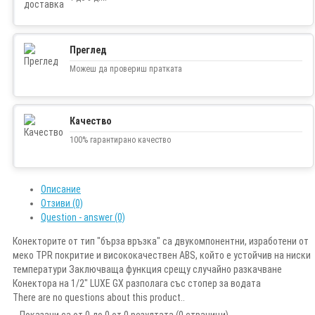
Преглед
Можеш да провериш пратката
Качество
100% гарантирано качество
Описание
Отзиви (0)
Question - answer (0)
Конекторите от тип "бърза връзка" са двукомпонентни, изработени от
меко TPR покритие и висококачествен ABS, който е устойчив на ниски
температури Заключваща функция срещу случайно разкачване
Конектора на 1/2" LUXE GX разполага със стопер за водата
There are no questions about this product..
Показани са от 0 до 0 от 0 резултата (0 страници)