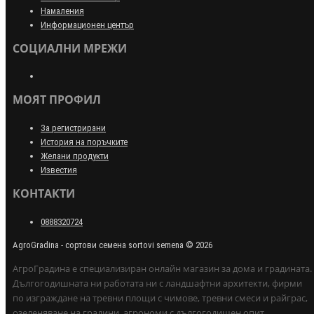
Намаления
Информационен център
СОЦИАЛНИ МРЕЖИ
МОЯТ ПРОФИЛ
За регистрирани
История на поръчките
Желани продукти
Известия
КОНТАКТИ
0888320724
AgroGradina - сортови семена sortovi semena © 2026
АгроГрадина е специализиран онлайн магазин за дома и градината.
Дългогодишната ни работата ни с ландшафтни архитекти, фирми
по изграждане на тревни площи с чимове, тревни смеси и райграс,
озеленяване на градини, агрономи с дългогодишен опит,