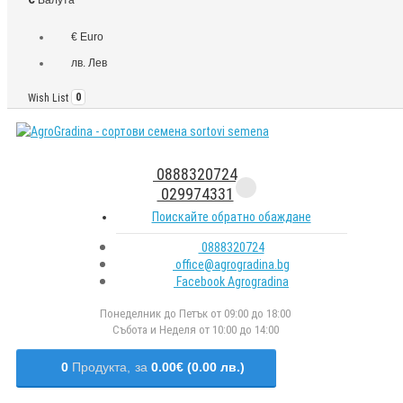
€ Euro
лв. Лев
Wish List
0
0888320724
029974331
Поискайте обратно обаждане
0888320724
office@agrogradina.bg
Facebook Agrogradina
Понеделник до Петък от 09:00 до 18:00
Събота и Неделя от 10:00 до 14:00
0
Продукта,
за
0.00€ (0.00 лв.)