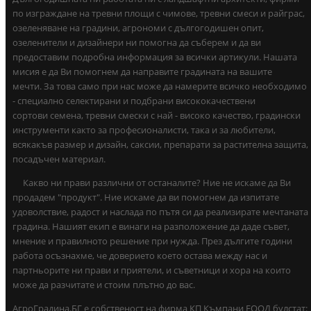
по изграждане на тревни площи с чимове, тревни смеси и райграс,
озеленяване на градини, агрономи с дългогодишен опит,
озеленители и дизайнери ни помогна да съберем и да ви
предоставим подробна информация за всички артикули. Нашата
мисия е да Ви помогнем да направите градината на вашите
мечти. За това само при нас може да намерите всичко необходимо
- специално селектирани и подбрани висококачествени
сортови семена, тревни смески с най - високо качество, градински
инструменти както за професионалисти, така и за любители,
всякакъв размер и дизайн, саксии, препарати за растителна защита,
посадъчен материал.
Какво ни прави различни от останалите? Ние не искаме да Ви
продадем "продукт". Ние искаме да ви помогнем да изпитате
удоволствие, радост и наслада по пътя си да реализирате мечтаната
градина. Нашият екип е винаги на разположение да даде съвет,
мнение и правилното решение при нужда. През дългите години
работа осъзнахме, че доверието което остава между нас и
партньорите ни прави и приятели, и съветници и хора на които
може да разчитате и стоим плътно до вас.
АгроГрадина.БГ е собственост на фирма КП Къмпани ЕООД булстат: