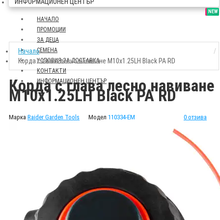
ИНФОРМАЦИОНЕН ЦЕНТЪР
SALE
NEW
НАЧАЛО
ПРОМОЦИИ
ЗА ДЕЦА
СЕМЕНА
Начало
Корда с глава лесно навиване M10x1.25LH Black PA RD
УСЛОВИЯ ЗА ДОСТАВКА
КОНТАКТИ
Корда с глава лесно навиване
ИНФОРМАЦИОНЕН ЦЕНТЪР
M10x1.25LH Black PA RD
Марка
Raider Garden Tools
Модел
110334-EM
0 отзива