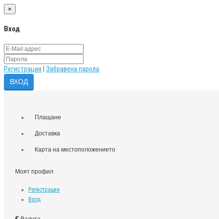
×
Вход
Регистрация
|
Забравена парола
Плащане
Доставка
Карта на местоположението
Моят профил
Регистрация
Вход
€
Валута