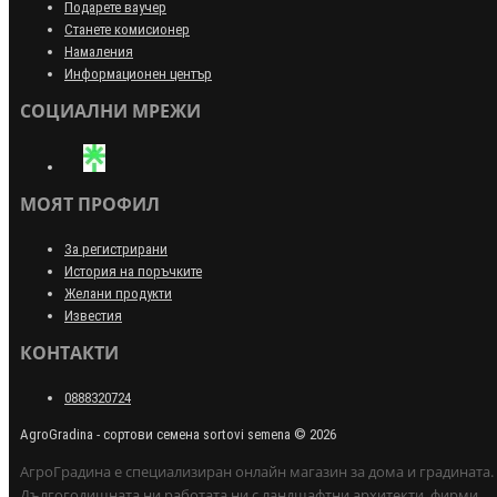
Подарете ваучер
Станете комисионер
Намаления
Информационен център
СОЦИАЛНИ МРЕЖИ
МОЯТ ПРОФИЛ
За регистрирани
История на поръчките
Желани продукти
Известия
КОНТАКТИ
0888320724
AgroGradina - сортови семена sortovi semena © 2026
АгроГрадина е специализиран онлайн магазин за дома и градината.
Дългогодишната ни работата ни с ландшафтни архитекти, фирми