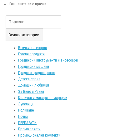
Кошницата ви е празна!
Всички категории
Всички категории
Готови продукти
Градински инструменти и аксесоари
Градински машини
Градско градинарство
Детска серия
Домашни любимци
За Вино и Ракия
Колички и макари за маркучи
Луковици
Поливане
Почва
ПРЕПАРАТИ
Промо пакети
Промоционални компекти