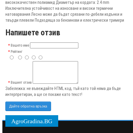
висококачествен полиамид Диаметър на кордата: 2.4 mm
Изключителна устойчивост на износване и високи термични
натоварвания Лесно може да бъдат срязани по-дебели издънки и
твърди плевели Подходяща за бензинови и електрически тримери
Напишете отзив
Вашето име
Рейтинг
Вашият отзив
Забележка:
не въвеждайте HTML код, тъй като той няма да бъде
интерпретиран, а ще се покаже като текст!
Дайте обратна връзка
AgroGradina.BG