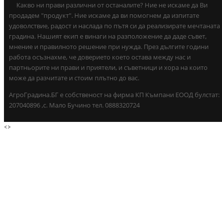
Какво ни прави различни от останалите? Ние не искаме да Ви
продадем "продукт". Ние искаме да ви помогнем да изпитате
удоволствие, радост и наслада по пътя си да реализирате мечтаната
градина. Нашият екип е винаги на разположение да даде съвет,
мнение и правилното решение при нужда. През дългите години
работа осъзнахме, че доверието което остава между нас и
партньорите ни прави и приятели, и съветници и хора на които
може да разчитате и стоим плътно до вас.
АгроГрадина.БГ е собственост на фирма КП Къмпани ЕООД булстат:
207040896 ,с. Мало Бучино тел. 0888320724
<
>