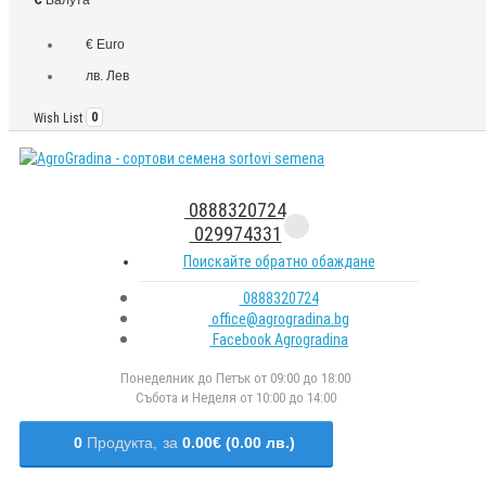
€ Euro
лв. Лев
Wish List
0
0888320724
029974331
Поискайте обратно обаждане
0888320724
office@agrogradina.bg
Facebook Agrogradina
Понеделник до Петък от 09:00 до 18:00
Събота и Неделя от 10:00 до 14:00
0
Продукта,
за
0.00€ (0.00 лв.)