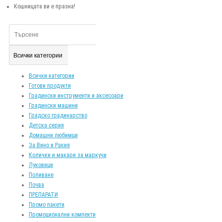
Кошницата ви е празна!
Всички категории
Всички категории
Готови продукти
Градински инструменти и аксесоари
Градински машини
Градско градинарство
Детска серия
Домашни любимци
За Вино и Ракия
Колички и макари за маркучи
Луковици
Поливане
Почва
ПРЕПАРАТИ
Промо пакети
Промоционални компекти