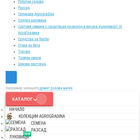
Работни съдове
Разсад
Селекции Agrogradina
Сладка царевица
Сортови семена с гарантиран произход и висока кълняемост от
АгроГрадина
Средства за борба
Стоки за бита
Торове
Тревни смеси
Ценови листопад
Например напишете,
домат розова магия
КАТАЛОГ
НАЧАЛО
КОЛЕКЦИИ AGROGRADINA
СЕМЕНА
РАЗСАД
NEW
ЛУКОВИЦИ