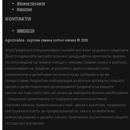
Желани продукти
Известия
КОНТАКТИ
0888320724
AgroGradina - сортови семена sortovi semena © 2026
АгроГрадина е специализиран онлайн магазин за дома и градината.
Дългогодишната ни работата ни с ландшафтни архитекти, фирми
по изграждане на тревни площи с чимове, тревни смеси и райграс,
озеленяване на градини, агрономи с дългогодишен опит,
озеленители и дизайнери ни помогна да съберем и да ви
предоставим подробна информация за всички артикули. Нашата
мисия е да Ви помогнем да направите градината на вашите
мечти. За това само при нас може да намерите всичко необходимо
- специално селектирани и подбрани висококачествени
сортови семена, тревни смески с най - високо качество, градински
инструменти както за професионалисти, така и за любители,
всякакъв размер и дизайн, саксии, препарати за растителна защита,
посадъчен материал.