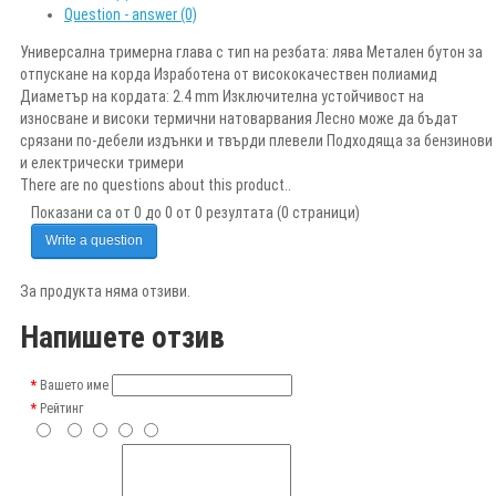
Question - answer (0)
Универсална тримерна глава с тип на резбата: лява Метален бутон за
отпускане на корда Изработена от висококачествен полиамид
Диаметър на кордата: 2.4 mm Изключителна устойчивост на
износване и високи термични натоварвания Лесно може да бъдат
срязани по-дебели издънки и твърди плевели Подходяща за бензинови
и електрически тримери
There are no questions about this product..
Показани са от 0 до 0 от 0 резултата (0 страници)
Write a question
За продукта няма отзиви.
Напишете отзив
Вашето име
Рейтинг