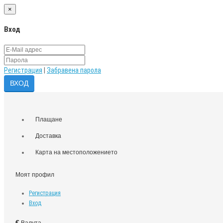
×
Вход
Регистрация
|
Забравена парола
Плащане
Доставка
Карта на местоположението
Моят профил
Регистрация
Вход
€
Валута