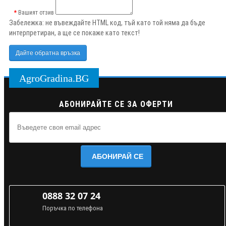
Вашият отзив
Забележка:
не въвеждайте HTML код, тъй като той няма да бъде
интерпретиран, а ще се покаже като текст!
Дайте обратна връзка
AgroGradina.BG
АБОНИРАЙТЕ СЕ ЗА ОФЕРТИ
АБОНИРАЙ СЕ
0888 32 07 24
Поръчка по телефона