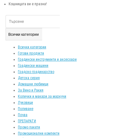
Кошницата ви е празна!
Всички категории
Всички категории
Готови продукти
Градински инструменти и аксесоари
Градински машини
Градско градинарство
Детска серия
Домашни любимци
За Вино и Ракия
Колички и макари за маркучи
Луковици
Поливане
Почва
ПРЕПАРАТИ
Промо пакети
Промоционални компекти