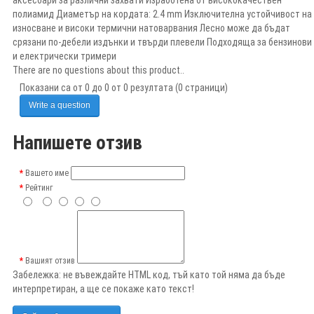
полиамид Диаметър на кордата: 2.4 mm Изключителна устойчивост на
износване и високи термични натоварвания Лесно може да бъдат
срязани по-дебели издънки и твърди плевели Подходяща за бензинови
и електрически тримери
There are no questions about this product..
Показани са от 0 до 0 от 0 резултата (0 страници)
Write a question
Напишете отзив
Вашето име
Рейтинг
Вашият отзив
Забележка:
не въвеждайте HTML код, тъй като той няма да бъде
интерпретиран, а ще се покаже като текст!