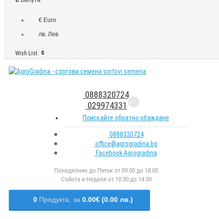
€ Euro
лв. Лев
Wish List
0
0888320724
029974331
Поискайте обратно обаждане
0888320724
office@agrogradina.bg
Facebook Agrogradina
Понеделник до Петък от 09:00 до 18:00
Събота и Неделя от 10:00 до 14:00
0
Продукта,
за
0.00€ (0.00 лв.)