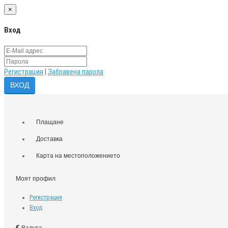
×
Вход
Регистрация
|
Забравена парола
Плащане
Доставка
Карта на местоположението
Моят профил
Регистрация
Вход
€
Валута