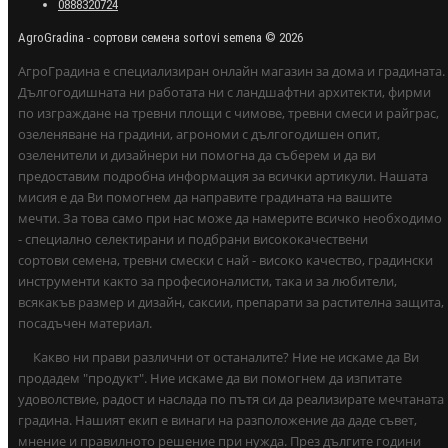
0888320724
AgroGradina - сортови семена sortovi semena © 2026
АгроГрадина е специализиран онлайн магазин за дома и градината.
Дългогодишната ни работата ни с ландшафтни архитекти, фирми
по изграждане на тревни площи с чимове, тревни смеси и райграс,
озеленяване на градини, агрономи с дългогодишен опит,
озеленители и дизайнери ни помогна да съберем и да ви
предоставим подробна информация за всички артикули. Нашата
мисия е да Ви помогнем да направите градината на вашите
мечти. За това само при нас може да намерите всичко необходимо
- специално селектирани и подбрани висококачествени
сортови семена, тревни смески с най - високо качество, градински
инструменти както за професионалисти, така и за любители,
всякакъв размер и дизайн, саксии, препарати за растителна защита,
посадъчен материал.
Какво ни прави различни от останалите? Ние не искаме да Ви
продадем "продукт". Ние искаме да ви помогнем да изпитате
удоволствие, радост и наслада по пътя си да реализирате мечтаната
градина. Нашият екип е винаги на разположение да даде съвет,
мнение и правилното решение при нужда. През дългите години