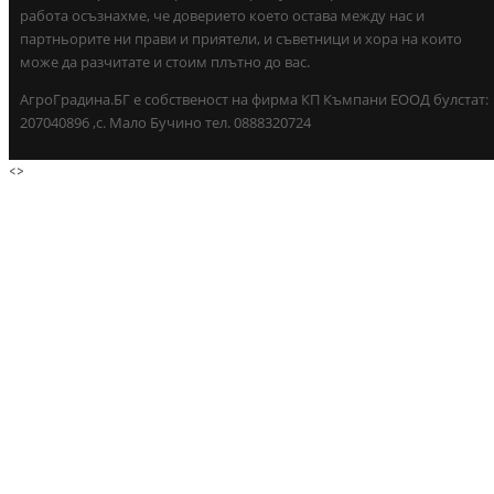
работа осъзнахме, че доверието което остава между нас и
партньорите ни прави и приятели, и съветници и хора на които
може да разчитате и стоим плътно до вас.
АгроГрадина.БГ е собственост на фирма КП Къмпани ЕООД булстат:
207040896 ,с. Мало Бучино тел. 0888320724
<
>