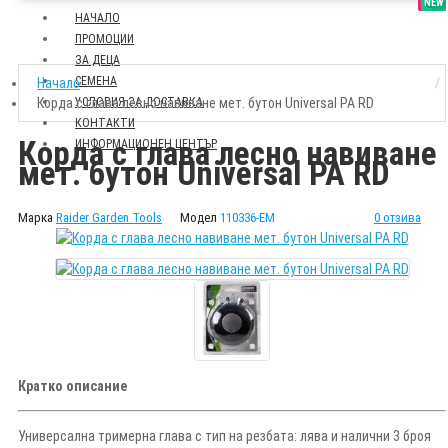
SALE
NEW
НАЧАЛО
ПРОМОЦИИ
ЗА ДЕЦА
СЕМЕНА
Начало
Корда с глава лесно навиване мет. бутон Universal PA RD
УСЛОВИЯ ЗА ДОСТАВКА
КОНТАКТИ
Корда с глава лесно навиване
ИНФОРМАЦИОНЕН ЦЕНТЪР
мет. бутон Universal PA RD
Марка
Raider Garden Tools
Модел
110336-EM
0 отзива
Кратко описание
Универсална тримерна глава с тип на резбата: лява и налични 3 броя