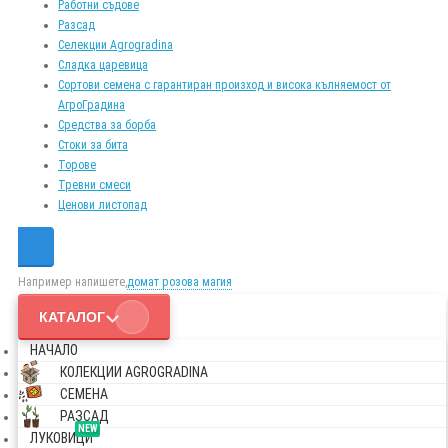
Работни съдове
Разсад
Селекции Agrogradina
Сладка царевица
Сортови семена с гарантиран произход и висока кълняемост от
АгроГрадина
Средства за борба
Стоки за бита
Торове
Тревни смеси
Ценови листопад
Например напишете,
домат розова магия
КАТАЛОГ
НАЧАЛО
КОЛЕКЦИИ AGROGRADINA
СЕМЕНА
РАЗСАД
NEW
ЛУКОВИЦИ