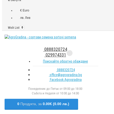
€ Euro
лв. Лев
Wish List
0
0888320724
029974331
Поискайте обратно обаждане
0888320724
office@agrogradina.bg
Facebook Agrogradina
Понеделник до Петък от 09:00 до 18:00
Събота и Неделя от 10:00 до 14:00
0
Продукта,
за
0.00€ (0.00 лв.)