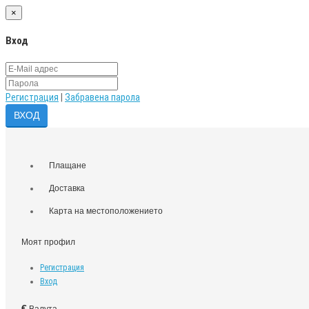
×
Вход
Регистрация
|
Забравена парола
Плащане
Доставка
Карта на местоположението
Моят профил
Регистрация
Вход
€
Валута