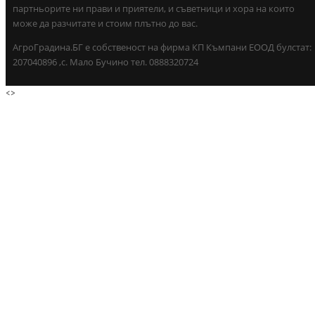
партньорите ни прави и приятели, и съветници и хора на които
може да разчитате и стоим плътно до вас.
АгроГрадина.БГ е собственост на фирма КП Къмпани ЕООД булстат:
207040896 ,с. Мало Бучино тел. 0888320724
<
>