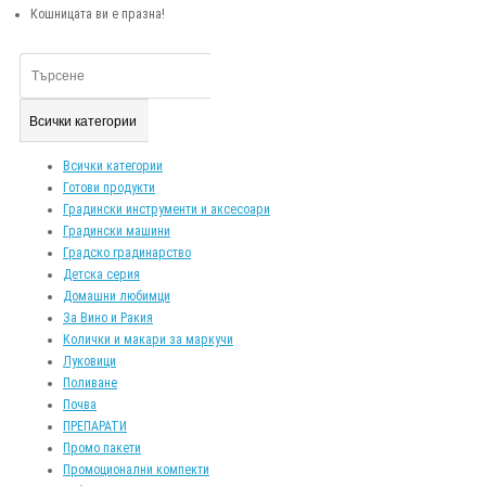
Кошницата ви е празна!
Всички категории
Всички категории
Готови продукти
Градински инструменти и аксесоари
Градински машини
Градско градинарство
Детска серия
Домашни любимци
За Вино и Ракия
Колички и макари за маркучи
Луковици
Поливане
Почва
ПРЕПАРАТИ
Промо пакети
Промоционални компекти