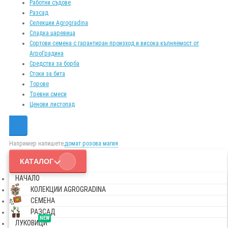
Работни съдове
Разсад
Селекции Agrogradina
Сладка царевица
Сортови семена с гарантиран произход и висока кълняемост от
АгроГрадина
Средства за борба
Стоки за бита
Торове
Тревни смеси
Ценови листопад
Например напишете,
домат розова магия
КАТАЛОГ
НАЧАЛО
КОЛЕКЦИИ AGROGRADINA
СЕМЕНА
РАЗСАД
NEW
ЛУКОВИЦИ