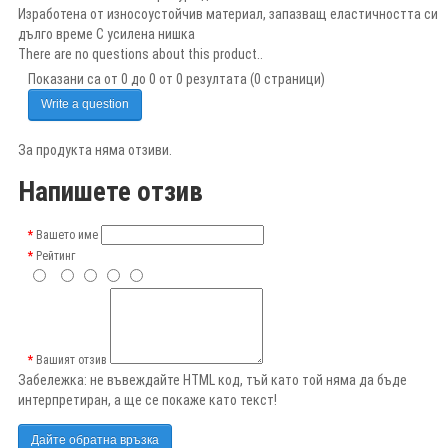
Изработена от износоустойчив материал, запазващ еластичността си
дълго време С усилена нишка
There are no questions about this product..
Показани са от 0 до 0 от 0 резултата (0 страници)
Write a question
За продукта няма отзиви.
Напишете отзив
Вашето име
Рейтинг
Вашият отзив
Забележка:
не въвеждайте HTML код, тъй като той няма да бъде
интерпретиран, а ще се покаже като текст!
Дайте обратна връзка