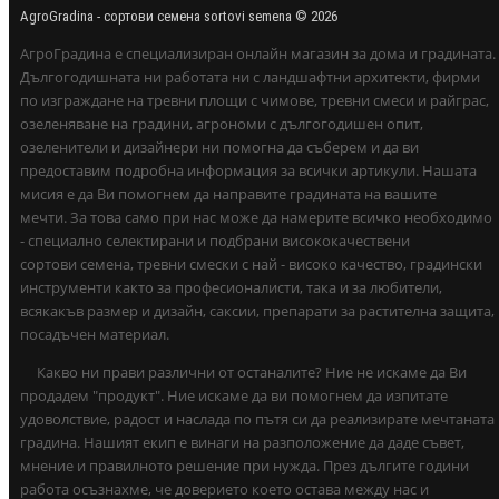
AgroGradina - сортови семена sortovi semena © 2026
АгроГрадина е специализиран онлайн магазин за дома и градината.
Дългогодишната ни работата ни с ландшафтни архитекти, фирми
по изграждане на тревни площи с чимове, тревни смеси и райграс,
озеленяване на градини, агрономи с дългогодишен опит,
озеленители и дизайнери ни помогна да съберем и да ви
предоставим подробна информация за всички артикули. Нашата
мисия е да Ви помогнем да направите градината на вашите
мечти. За това само при нас може да намерите всичко необходимо
- специално селектирани и подбрани висококачествени
сортови семена, тревни смески с най - високо качество, градински
инструменти както за професионалисти, така и за любители,
всякакъв размер и дизайн, саксии, препарати за растителна защита,
посадъчен материал.
Какво ни прави различни от останалите? Ние не искаме да Ви
продадем "продукт". Ние искаме да ви помогнем да изпитате
удоволствие, радост и наслада по пътя си да реализирате мечтаната
градина. Нашият екип е винаги на разположение да даде съвет,
мнение и правилното решение при нужда. През дългите години
работа осъзнахме, че доверието което остава между нас и