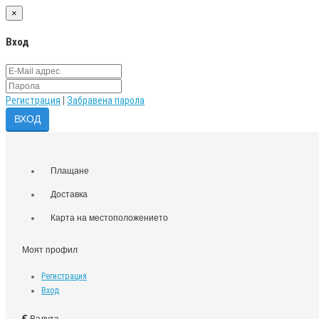
×
Вход
Регистрация
|
Забравена парола
Плащане
Доставка
Карта на местоположението
Моят профил
Регистрация
Вход
€
Валута