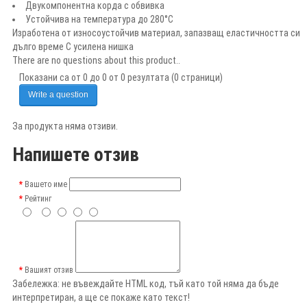
Двукомпонентна корда с обвивка
Устойчива на температура до 280°C
Изработена от износоустойчив материал, запазващ еластичността си
дълго време С усилена нишка
There are no questions about this product..
Показани са от 0 до 0 от 0 резултата (0 страници)
Write a question
За продукта няма отзиви.
Напишете отзив
Вашето име
Рейтинг
Вашият отзив
Забележка:
не въвеждайте HTML код, тъй като той няма да бъде
интерпретиран, а ще се покаже като текст!