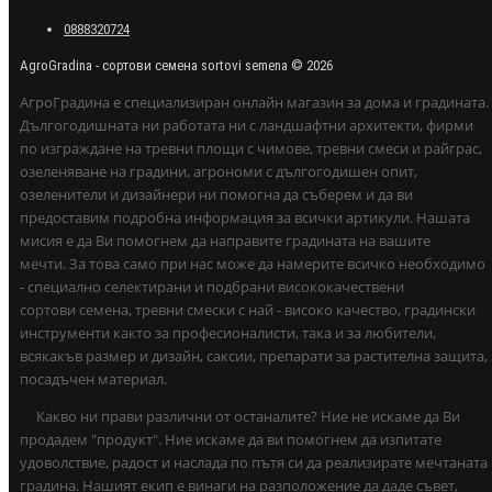
0888320724
AgroGradina - сортови семена sortovi semena © 2026
АгроГрадина е специализиран онлайн магазин за дома и градината.
Дългогодишната ни работата ни с ландшафтни архитекти, фирми
по изграждане на тревни площи с чимове, тревни смеси и райграс,
озеленяване на градини, агрономи с дългогодишен опит,
озеленители и дизайнери ни помогна да съберем и да ви
предоставим подробна информация за всички артикули. Нашата
мисия е да Ви помогнем да направите градината на вашите
мечти. За това само при нас може да намерите всичко необходимо
- специално селектирани и подбрани висококачествени
сортови семена, тревни смески с най - високо качество, градински
инструменти както за професионалисти, така и за любители,
всякакъв размер и дизайн, саксии, препарати за растителна защита,
посадъчен материал.
Какво ни прави различни от останалите? Ние не искаме да Ви
продадем "продукт". Ние искаме да ви помогнем да изпитате
удоволствие, радост и наслада по пътя си да реализирате мечтаната
градина. Нашият екип е винаги на разположение да даде съвет,