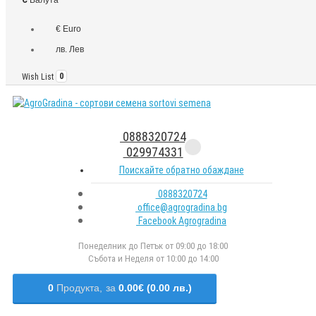
€ Euro
лв. Лев
Wish List
0
0888320724
029974331
Поискайте обратно обаждане
0888320724
office@agrogradina.bg
Facebook Agrogradina
Понеделник до Петък от 09:00 до 18:00
Събота и Неделя от 10:00 до 14:00
0
Продукта,
за
0.00€ (0.00 лв.)