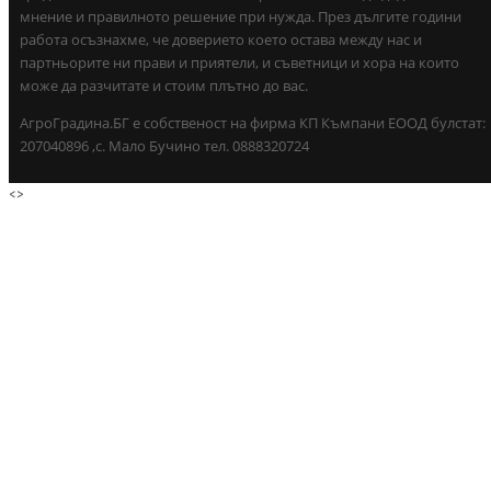
мнение и правилното решение при нужда. През дългите години
работа осъзнахме, че доверието което остава между нас и
партньорите ни прави и приятели, и съветници и хора на които
може да разчитате и стоим плътно до вас.
АгроГрадина.БГ е собственост на фирма КП Къмпани ЕООД булстат:
207040896 ,с. Мало Бучино тел. 0888320724
<
>