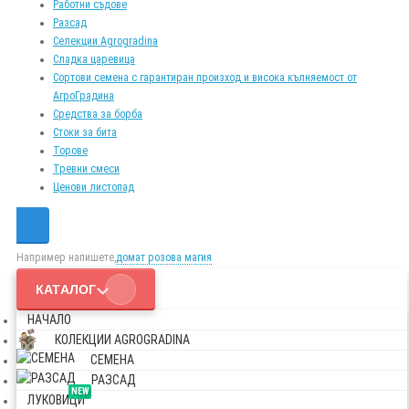
Работни съдове
Разсад
Селекции Agrogradina
Сладка царевица
Сортови семена с гарантиран произход и висока кълняемост от
АгроГрадина
Средства за борба
Стоки за бита
Торове
Тревни смеси
Ценови листопад
Например напишете,
домат розова магия
КАТАЛОГ
НАЧАЛО
КОЛЕКЦИИ AGROGRADINA
СЕМЕНА
РАЗСАД
NEW
ЛУКОВИЦИ