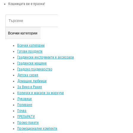
Кошницата ви е празна!
Всички категории
Всички категории
Готови продукти
Градински инструменти и аксесоари
Градински машини
Градско градинарство
Детска серия
Домашни любимци
За Вино и Ракия
Колички и макари за маркучи
Луковици
Поливане
Почва
ПРЕПАРАТИ
Промо пакети
Промоционални компекти