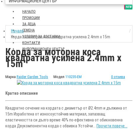
ИНФОРМАЦИОНЕН ЦЕНТЪР
SALE
NEW
НАЧАЛО
ПРОМОЦИИ
ЗА ДЕЦА
СЕМЕНА
Начало
Корда за моторна коса квадратна усилена 2.4mm х 15m
УСЛОВИЯ ЗА ДОСТАВКА
КОНТАКТИ
Корда за моторна коса
ИНФОРМАЦИОНЕН ЦЕНТЪР
квадратна усилена 2.4mm х
15m
Марка
Raider Garden Tools
Модел
110235-EM
0 отзива
Кратко описание
Квадратно сечение на кордата с диаметър от Ø2.4mm и дължина от
15m Изработена от износоустойчив материал, запазващ
еластичността си дълго време 40% по-ефективна от обикновенна
корда Двукомпонентна корда с обвивка Устойчи...
Прочети повече...