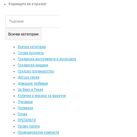
Кошницата ви е празна!
Всички категории
Всички категории
Готови продукти
Градински инструменти и аксесоари
Градински машини
Градско градинарство
Детска серия
Домашни любимци
За Вино и Ракия
Колички и макари за маркучи
Луковици
Поливане
Почва
ПРЕПАРАТИ
Промо пакети
Промоционални компекти