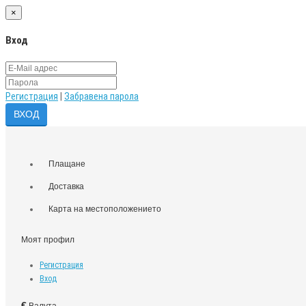
×
Вход
Регистрация
|
Забравена парола
Плащане
Доставка
Карта на местоположението
Моят профил
Регистрация
Вход
€
Валута