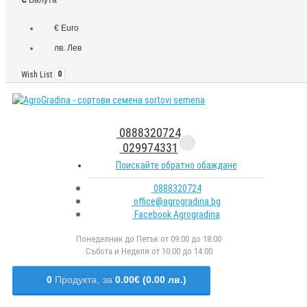
€ Euro
лв. Лев
Wish List
0
0888320724
029974331
Поискайте обратно обаждане
0888320724
office@agrogradina.bg
Facebook Agrogradina
Понеделник до Петък от 09:00 до 18:00
Събота и Неделя от 10:00 до 14:00
0
Продукта,
за
0.00€ (0.00 лв.)