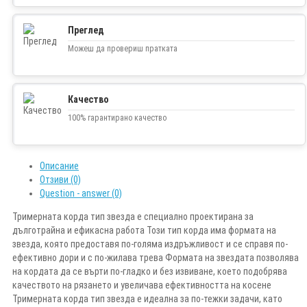
Преглед
Можеш да провериш пратката
Качество
100% гарантирано качество
Описание
Отзиви (0)
Question - answer (0)
Тримерната корда тип звезда е специално проектирана за
дълготрайна и ефикасна работа Този тип корда има формата на
звезда, която предоставя по-голяма издръжливост и се справя по-
ефективно дори и с по-жилава трева Формата на звездата позволява
на кордата да се върти по-гладко и без извиване, което подобрява
качеството на рязането и увеличава ефективността на косене
Тримерната корда тип звезда е идеална за по-тежки задачи, като