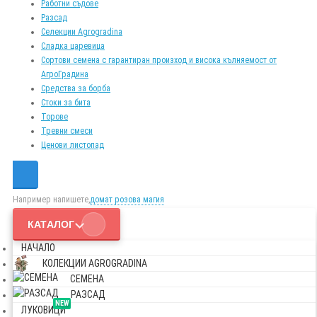
Работни съдове
Разсад
Селекции Agrogradina
Сладка царевица
Сортови семена с гарантиран произход и висока кълняемост от
АгроГрадина
Средства за борба
Стоки за бита
Торове
Тревни смеси
Ценови листопад
Например напишете,
домат розова магия
КАТАЛОГ
НАЧАЛО
КОЛЕКЦИИ AGROGRADINA
СЕМЕНА
РАЗСАД
NEW
ЛУКОВИЦИ