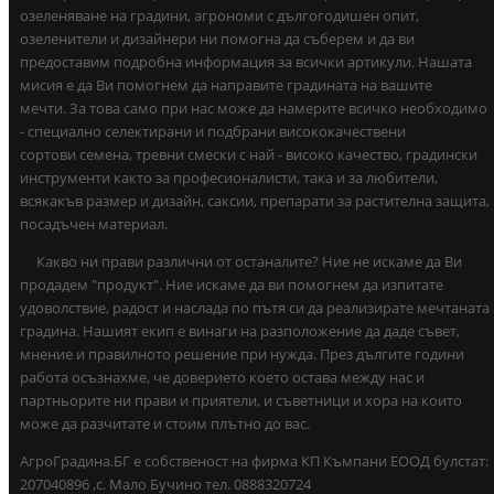
озеленяване на градини, агрономи с дългогодишен опит,
озеленители и дизайнери ни помогна да съберем и да ви
предоставим подробна информация за всички артикули. Нашата
мисия е да Ви помогнем да направите градината на вашите
мечти. За това само при нас може да намерите всичко необходимо
- специално селектирани и подбрани висококачествени
сортови семена, тревни смески с най - високо качество, градински
инструменти както за професионалисти, така и за любители,
всякакъв размер и дизайн, саксии, препарати за растителна защита,
посадъчен материал.
Какво ни прави различни от останалите? Ние не искаме да Ви
продадем "продукт". Ние искаме да ви помогнем да изпитате
удоволствие, радост и наслада по пътя си да реализирате мечтаната
градина. Нашият екип е винаги на разположение да даде съвет,
мнение и правилното решение при нужда. През дългите години
работа осъзнахме, че доверието което остава между нас и
партньорите ни прави и приятели, и съветници и хора на които
може да разчитате и стоим плътно до вас.
АгроГрадина.БГ е собственост на фирма КП Къмпани ЕООД булстат:
207040896 ,с. Мало Бучино тел. 0888320724