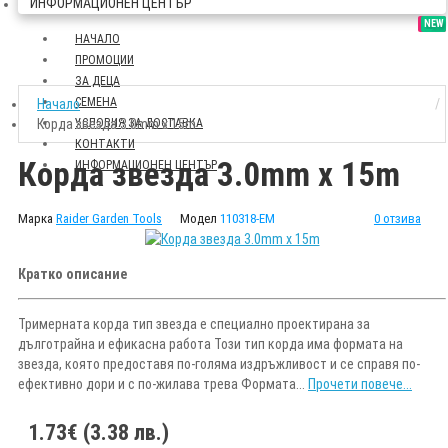
ИНФОРМАЦИОНЕН ЦЕНТЪР
SALE
NEW
НАЧАЛО
ПРОМОЦИИ
ЗА ДЕЦА
СЕМЕНА
Начало
Корда звезда 3.0mm х 15m
УСЛОВИЯ ЗА ДОСТАВКА
КОНТАКТИ
Корда звезда 3.0mm х 15m
ИНФОРМАЦИОНЕН ЦЕНТЪР
Марка
Raider Garden Tools
Модел
110318-EM
0 отзива
Кратко описание
Тримерната корда тип звезда е специално проектирана за
дълготрайна и ефикасна работа Този тип корда има формата на
звезда, която предоставя по-голяма издръжливост и се справя по-
ефективно дори и с по-жилава трева Формата...
Прочети повече...
1.73€ (3.38 лв.)