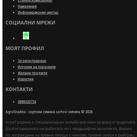
Станете комисионер
Намаления
Информационен център
СОЦИАЛНИ МРЕЖИ
МОЯТ ПРОФИЛ
За регистрирани
История на поръчките
Желани продукти
Известия
КОНТАКТИ
0888320724
AgroGradina - сортови семена sortovi semena © 2026
АгроГрадина е специализиран онлайн магазин за дома и градината.
Дългогодишната ни работата ни с ландшафтни архитекти, фирми
по изграждане на тревни площи с чимове, тревни смеси и райграс,