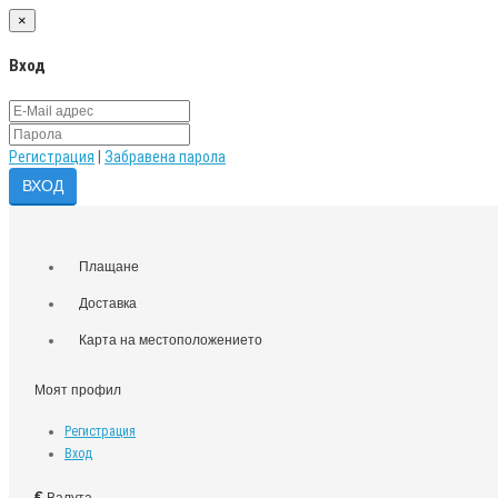
×
Вход
Регистрация
|
Забравена парола
Плащане
Доставка
Карта на местоположението
Моят профил
Регистрация
Вход
€
Валута