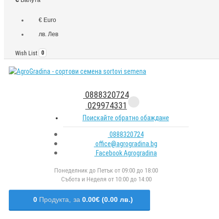
€ Euro
лв. Лев
Wish List
0
0888320724
029974331
Поискайте обратно обаждане
0888320724
office@agrogradina.bg
Facebook Agrogradina
Понеделник до Петък от 09:00 до 18:00
Събота и Неделя от 10:00 до 14:00
0
Продукта,
за
0.00€ (0.00 лв.)