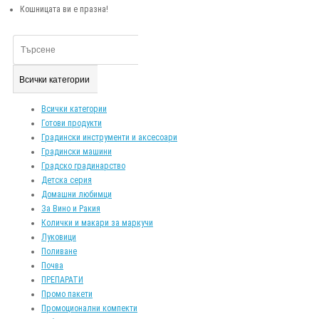
Кошницата ви е празна!
Всички категории
Всички категории
Готови продукти
Градински инструменти и аксесоари
Градински машини
Градско градинарство
Детска серия
Домашни любимци
За Вино и Ракия
Колички и макари за маркучи
Луковици
Поливане
Почва
ПРЕПАРАТИ
Промо пакети
Промоционални компекти