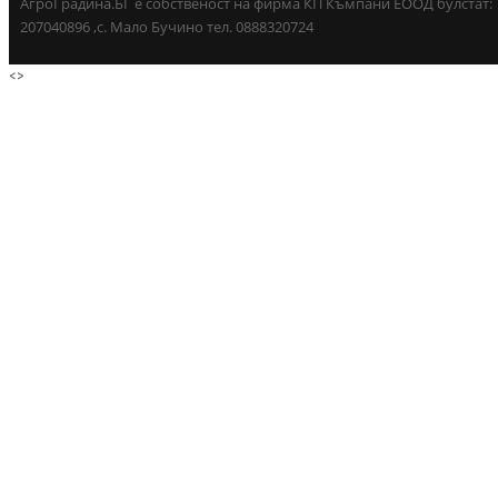
АгроГрадина.БГ е собственост на фирма КП Къмпани ЕООД булстат:
207040896 ,с. Мало Бучино тел. 0888320724
<
>