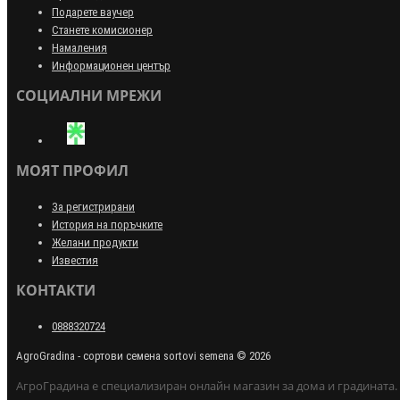
Подарете ваучер
Станете комисионер
Намаления
Информационен център
СОЦИАЛНИ МРЕЖИ
МОЯТ ПРОФИЛ
За регистрирани
История на поръчките
Желани продукти
Известия
КОНТАКТИ
0888320724
AgroGradina - сортови семена sortovi semena © 2026
АгроГрадина е специализиран онлайн магазин за дома и градината.