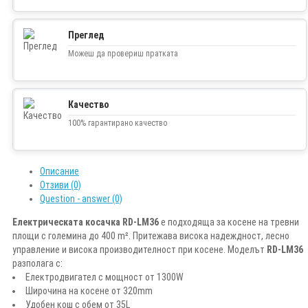
Преглед
Можеш да провериш пратката
Качество
100% гарантирано качество
Описание
Отзиви (0)
Question - answer (0)
Електрическата косачка RD-LM36
e подходящa за косене на тревни
площи с големина до 400 m². Притежава висока надеждност, лесно
управление и висока производителност при косене. Моделът
RD-LM36
разполага с:
Електродвигател с мощност от 1300W
Широчина на косене от 320mm
Удобен кош с обем от 35L