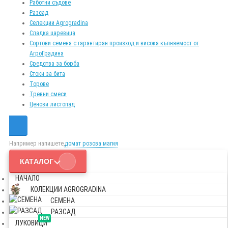
Работни съдове
Разсад
Селекции Agrogradina
Сладка царевица
Сортови семена с гарантиран произход и висока кълняемост от
АгроГрадина
Средства за борба
Стоки за бита
Торове
Тревни смеси
Ценови листопад
Например напишете,
домат розова магия
КАТАЛОГ
НАЧАЛО
КОЛЕКЦИИ AGROGRADINA
СЕМЕНА
РАЗСАД
NEW
ЛУКОВИЦИ