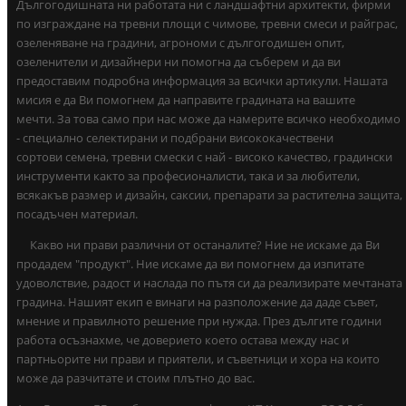
Дългогодишната ни работата ни с ландшафтни архитекти, фирми
по изграждане на тревни площи с чимове, тревни смеси и райграс,
озеленяване на градини, агрономи с дългогодишен опит,
озеленители и дизайнери ни помогна да съберем и да ви
предоставим подробна информация за всички артикули. Нашата
мисия е да Ви помогнем да направите градината на вашите
мечти. За това само при нас може да намерите всичко необходимо
- специално селектирани и подбрани висококачествени
сортови семена, тревни смески с най - високо качество, градински
инструменти както за професионалисти, така и за любители,
всякакъв размер и дизайн, саксии, препарати за растителна защита,
посадъчен материал.
Какво ни прави различни от останалите? Ние не искаме да Ви
продадем "продукт". Ние искаме да ви помогнем да изпитате
удоволствие, радост и наслада по пътя си да реализирате мечтаната
градина. Нашият екип е винаги на разположение да даде съвет,
мнение и правилното решение при нужда. През дългите години
работа осъзнахме, че доверието което остава между нас и
партньорите ни прави и приятели, и съветници и хора на които
може да разчитате и стоим плътно до вас.