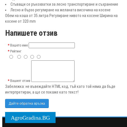
Сгъващи се ръкохватки за лесно транспортиране и съхранение
Лесно и бързо регулиране на желаната височина на косене
Обем на коша от 35 литра Регулиране нивото на косене Ширина на
косене от 320 mm
Напишете отзив
Вашето име
Рейтинг
Вашият отзив
Забележка:
не въвеждайте HTML код, тъй като той няма да бъде
интерпретиран, а ще се покаже като текст!
Дайте обратна връзка
AgroGradina.BG