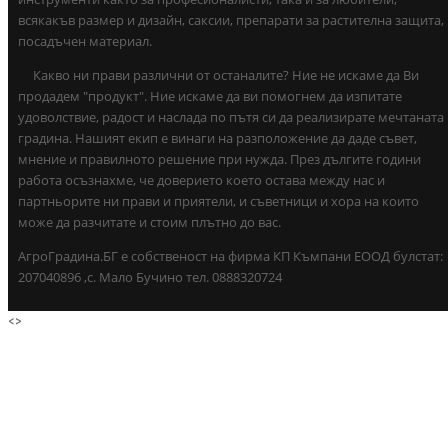
всякакъв размер и дизайн, саксии, препарати за растителна защита,
посадъчен материал.
Какво ни прави различни от останалите? Ние не искаме да Ви
продадем "продукт". Ние искаме да ви помогнем да изпитате
удоволствие, радост и наслада по пътя си да реализирате мечтаната
градина. Нашият екип е винаги на разположение да даде съвет,
мнение и правилното решение при нужда. През дългите години
работа осъзнахме, че доверието което остава между нас и
партньорите ни прави и приятели, и съветници и хора на които
може да разчитате и стоим плътно до вас.
АгроГрадина.БГ е собственост на фирма КП Къмпани ЕООД булстат:
207040896 ,с. Мало Бучино тел. 0888320724
<
>