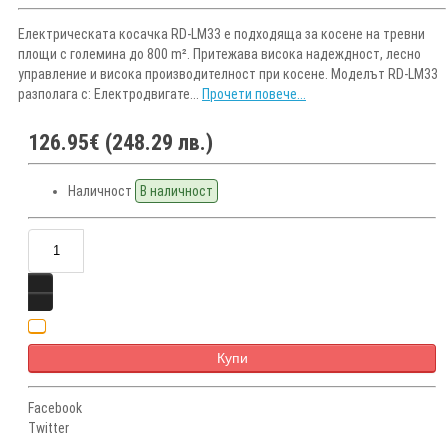
Електрическата косачка RD-LM33 e подходящa за косене на тревни
площи с големина до 800 m². Притежава висока надеждност, лесно
управление и висока производителност при косене. Моделът RD-LM33
разполага с: Електродвигате...
Прочети повече...
126.95€ (248.29 лв.)
Наличност
В наличност
Купи
Facebook
Twitter