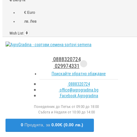
€ Euro
лв. Лев
Wish List
0
0888320724
029974331
Поискайте обратно обаждане
0888320724
office@agrogradina.bg
Facebook Agrogradina
Понеделник до Петък от 09:00 до 18:00
Събота и Неделя от 10:00 до 14:00
0
Продукта,
за
0.00€ (0.00 лв.)