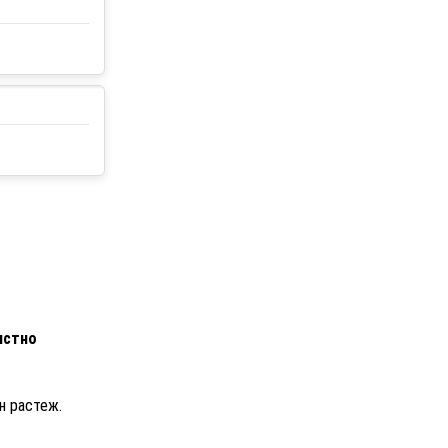
истно
н растеж.