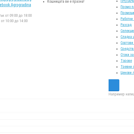
ПРЕПАР
Кошницата ви е празна!
ebook Agrogradina
Промо п
Промоци
к от 09:00 до 18:00
Работни
от 10:00 до 14:00
Разсад
Селекци
Сладка 
Сортови
Средств
Стоки за
Торове
Тревни 
Ценови 
Например напиш