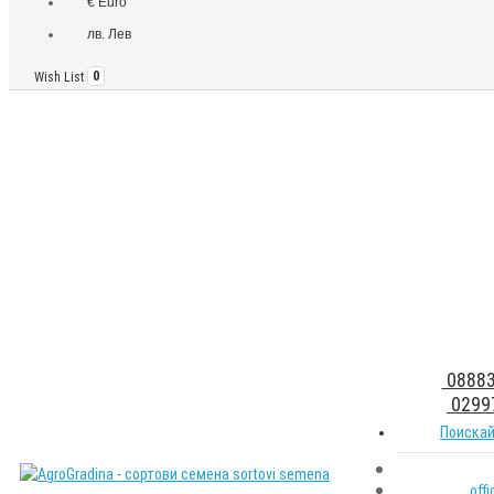
€ Euro
лв. Лев
Wish List
0
08883
0299
Поискай
off