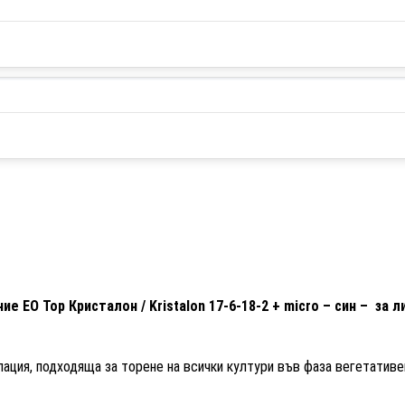
е ЕО Тор Кристалон / Kristalon 17-6-18-2 + micro – син – за л
ция, подходяща за торене на всички култури във фаза вегетативе