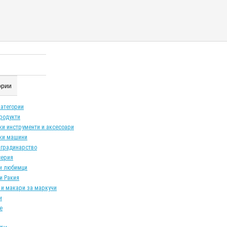
гории
категории
продукти
ки инструменти и аксесоари
ки машини
 градинарство
серия
и любимци
и Ракия
 и макари за маркучи
и
е