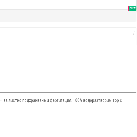
SALE
NEW
ин – за листно подхранване и фертигация. 100% водоразтворим тор с