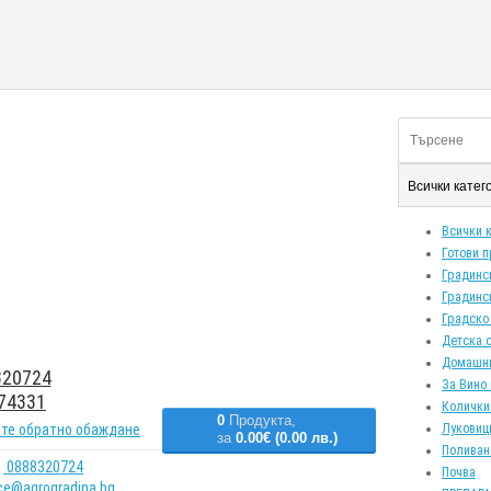
Всички кате
Всички 
Готови 
Градинс
Градинс
Градско
Детска 
Домашн
20724
За Вино 
74331
Колички
0
Продукта,
те обратно обаждане
Луковиц
за
0.00€ (0.00 лв.)
Поливан
0888320724
Почва
ice@agrogradina.bg