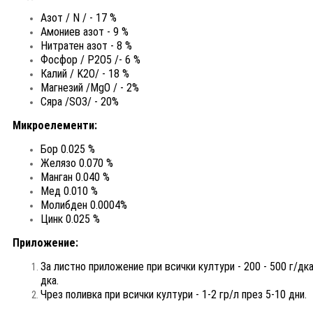
Азот / N / - 17 %
Амониев азот - 9 %
Нитратен азот - 8 %
Фосфор / P2O5 /- 6 %
Калий / K2O/ - 18 %
Магнезий /MgO / - 2%
Сяра /SO3/ - 20%
Микроелементи:
Бор 0.025 %
Желязо 0.070 %
Манган 0.040 %
Мед 0.010 %
Молибден 0.0004%
Цинк 0.025 %
Приложение:
За листно приложение при всички култури - 200 - 500 г/дк
дка.
Чрез поливка при всички култури - 1-2 гр/л през 5-10 дни.