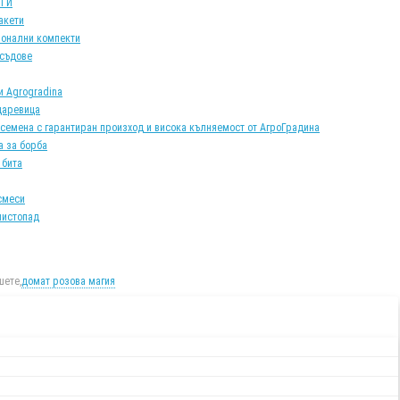
АТИ
акети
онални компекти
 съдове
и Agrogradina
царевица
 семена с гарантиран произход и висока кълняемост от АгроГрадина
а за борба
 бита
смеси
листопад
ете,
домат розова магия