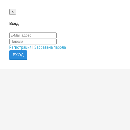
×
Вход
Регистрация
|
Забравена парола