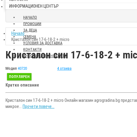
ИНФОРМАЦИОНЕН ЦЕНТЪР
НАЧАЛО
ПРОМОЦИИ
ЗА ДЕЦА
Начало
СЕМЕНА
Кристалон син 17-6-18-2 + micro
УСЛОВИЯ ЗА ДОСТАВКА
КОНТАКТИ
Кристалон син 17-6-18-2 + mic
ИНФОРМАЦИОНЕН ЦЕНТЪР
Модел
40720
4 отзива
ПОПУЛЯРЕН
Кратко описание
Кристалон син 17-6-18-2 + micro Онлайн магазин agrogradina.bg предста
микрое...
Прочети повече...