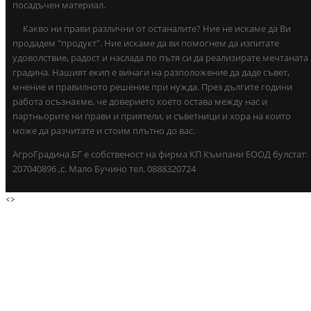
посадъчен материал.
Какво ни прави различни от останалите? Ние не искаме да Ви
продадем "продукт". Ние искаме да ви помогнем да изпитате
удоволствие, радост и наслада по пътя си да реализирате мечтаната
градина. Нашият екип е винаги на разположение да даде съвет,
мнение и правилното решение при нужда. През дългите години
работа осъзнахме, че доверието което остава между нас и
партньорите ни прави и приятели, и съветници и хора на които
може да разчитате и стоим плътно до вас.
АгроГрадина.БГ е собственост на фирма КП Къмпани ЕООД булстат:
207040896 ,с. Мало Бучино тел. 0888320724
<
>