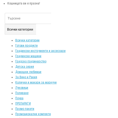
Кошницата ви е празна!
Всички категории
Всички категории
Готови продукти
Градински инструменти и аксесоари
Градински машини
Градско градинарство
Детска серия
Домашни любимци
За Вино и Ракия
Колички и макари за маркучи
Луковици
Поливане
Почва
ПРЕПАРАТИ
Промо пакети
Промоционални компекти