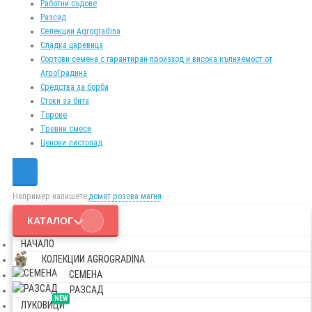
Работни съдове
Разсад
Селекции Agrogradina
Сладка царевица
Сортови семена с гарантиран произход и висока кълняемост от
АгроГрадина
Средства за борба
Стоки за бита
Торове
Тревни смеси
Ценови листопад
Например напишете,
домат розова магия
КАТАЛОГ
НАЧАЛО
КОЛЕКЦИИ AGROGRADINA
СЕМЕНА
РАЗСАД
NEW
ЛУКОВИЦИ