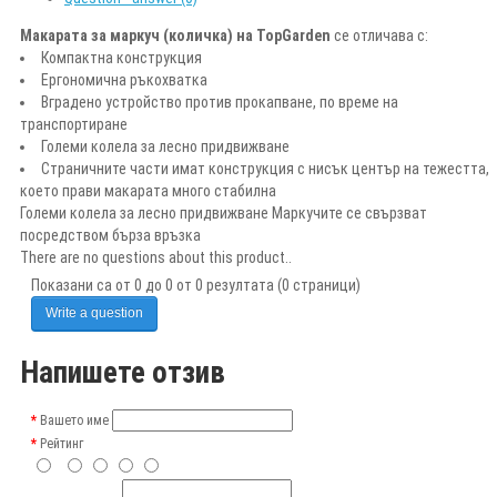
Макарата за маркуч (количка) на TopGarden
се отличава с:
Компактна конструкция
Ергономична ръкохватка
Вградено устройство против прокапване, по време на
транспортиране
Големи колела за лесно придвижване
Страничните части имат конструкция с нисък център на тежестта,
което прави макарата много стабилна
Големи колела за лесно придвижване Маркучите се свързват
посредством бърза връзка
There are no questions about this product..
Показани са от 0 до 0 от 0 резултата (0 страници)
Write a question
Напишете отзив
Вашето име
Рейтинг