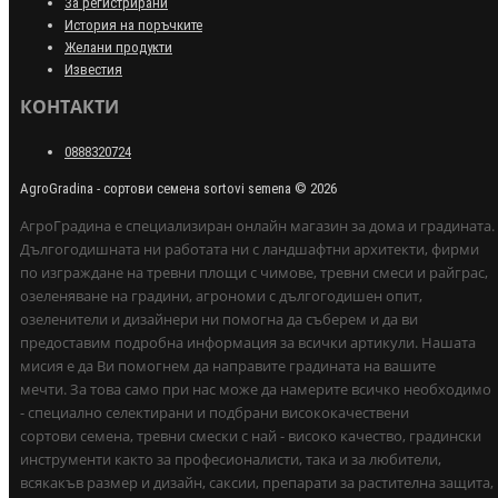
За регистрирани
История на поръчките
Желани продукти
Известия
КОНТАКТИ
0888320724
AgroGradina - сортови семена sortovi semena © 2026
АгроГрадина е специализиран онлайн магазин за дома и градината.
Дългогодишната ни работата ни с ландшафтни архитекти, фирми
по изграждане на тревни площи с чимове, тревни смеси и райграс,
озеленяване на градини, агрономи с дългогодишен опит,
озеленители и дизайнери ни помогна да съберем и да ви
предоставим подробна информация за всички артикули. Нашата
мисия е да Ви помогнем да направите градината на вашите
мечти. За това само при нас може да намерите всичко необходимо
- специално селектирани и подбрани висококачествени
сортови семена, тревни смески с най - високо качество, градински
инструменти както за професионалисти, така и за любители,
всякакъв размер и дизайн, саксии, препарати за растителна защита,