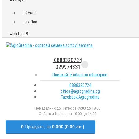
€ Euro
лв. Лев
Wish List
0
0888320724
029974331
Поискайте обратно обаждане
0888320724
office@agrogradina.bg
Facebook Agrogradina
Понеделник до Петък от 09:00 до 18:00
Събота и Неделя от 10:00 до 14:00
0
Продукта,
за
0.00€ (0.00 лв.)