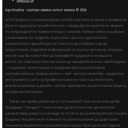
0888320724
AgroGradina - сортови семена sortovi semena © 2026
АгроГрадина е специализиран онлайн магазин за дома и градината.
Дългогодишната ни работата ни с ландшафтни архитекти, фирми
по изграждане на тревни площи с чимове, тревни смеси и райграс,
озеленяване на градини, агрономи с дългогодишен опит,
озеленители и дизайнери ни помогна да съберем и да ви
предоставим подробна информация за всички артикули. Нашата
мисия е да Ви помогнем да направите градината на вашите
мечти. За това само при нас може да намерите всичко необходимо
- специално селектирани и подбрани висококачествени
сортови семена, тревни смески с най - високо качество, градински
инструменти както за професионалисти, така и за любители,
всякакъв размер и дизайн, саксии, препарати за растителна защита,
посадъчен материал.
Какво ни прави различни от останалите? Ние не искаме да Ви
продадем "продукт". Ние искаме да ви помогнем да изпитате
удоволствие, радост и наслада по пътя си да реализирате мечтаната
градина. Нашият екип е винаги на разположение да даде съвет,
мнение и правилното решение при нужда. През дългите години