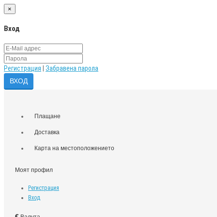
×
Вход
Регистрация
|
Забравена парола
Плащане
Доставка
Карта на местоположението
Моят профил
Регистрация
Вход
€
Валута