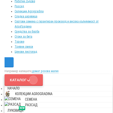
Работни съдове
Разсад
Селекции Agrogradina
Сладка царевица
Сортови семена с гарантиран произход и висока кълняемост от
АгроГрадина
Средства за борба
Стоки за бита
Торове
Тревни смеси
Ценови листопад
Например напишете,
домат розова магия
КАТАЛОГ
НАЧАЛО
КОЛЕКЦИИ AGROGRADINA
СЕМЕНА
РАЗСАД
NEW
ЛУКОВИЦИ