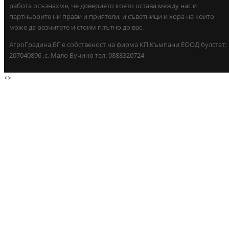
работа осъзнахме, че доверието което остава между нас и
партньорите ни прави и приятели, и съветници и хора на които
може да разчитате и стоим плътно до вас.
АгроГрадина.БГ е собственост на фирма КП Къмпани ЕООД булстат:
207040896 ,с. Мало Бучино тел. 0888320724
<
>