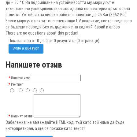
до + 50 ° C За подсилване на устойчивостта му, маркучът е
технологично усъвършенстван със здрава полиестерна кръстосана
оплетка Устойчив на високо работно налягане до 25 Bar (3962 Psi)
Всеки маркуч е покрит със специално UV покритие, което предпазва
от бъдещи повреди Без съдържание на кадмий, барий и олово
There are no questions about this product..
Показани са от 0 до 0 от 0 резултата (0 страници)
Write a question
Напишете отзив
Вашето име
Рейтинг
Вашият отзив
Забележка:
не въвеждайте HTML код, тъй като той няма да бъде
интерпретиран, а ще се покаже като текст!