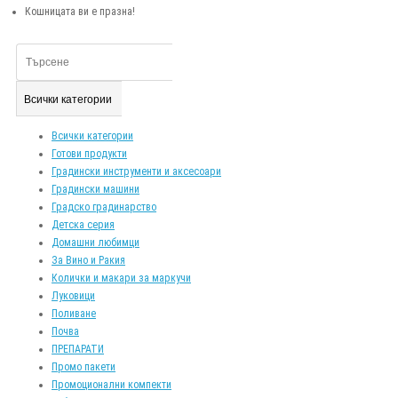
Кошницата ви е празна!
Всички категории
Всички категории
Готови продукти
Градински инструменти и аксесоари
Градински машини
Градско градинарство
Детска серия
Домашни любимци
За Вино и Ракия
Колички и макари за маркучи
Луковици
Поливане
Почва
ПРЕПАРАТИ
Промо пакети
Промоционални компекти