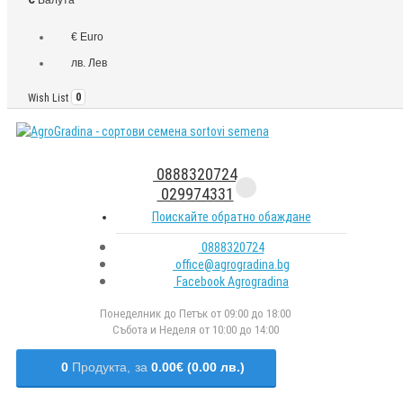
€ Euro
лв. Лев
Wish List
0
0888320724
029974331
Поискайте обратно обаждане
0888320724
office@agrogradina.bg
Facebook Agrogradina
Понеделник до Петък от 09:00 до 18:00
Събота и Неделя от 10:00 до 14:00
0
Продукта,
за
0.00€ (0.00 лв.)