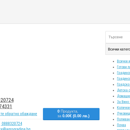
Всички кате
Всички 
Готови 
Градинс
Градинс
Градско
Детска 
Домашн
20724
За Вино 
74331
Колички
0
Продукта,
те обратно обаждане
Луковиц
за
0.00€ (0.00 лв.)
Поливан
0888320724
Почва
ice@agrogradina.bg