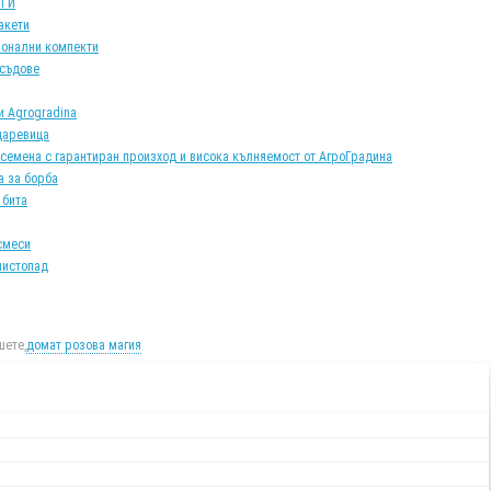
АТИ
акети
онални компекти
 съдове
и Agrogradina
царевица
 семена с гарантиран произход и висока кълняемост от АгроГрадина
а за борба
 бита
смеси
листопад
ете,
домат розова магия