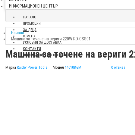
ИНФОРМАЦИОНЕН ЦЕНТЪР
НАЧАЛО
ПРОМОЦИИ
ЗА ДЕЦА
Начало
СЕМЕНА
Машина за точене на вериги 220W RD-CSS01
УСЛОВИЯ ЗА ДОСТАВКА
КОНТАКТИ
Машина за точене на вериги 
ИНФОРМАЦИОНЕН ЦЕНТЪР
Марка
Raider Power Tools
Модел
140108-EM
0 отзива