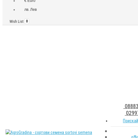
€ Euro
лв. Лев
Wish List
0
08883
0299
Поискай
off