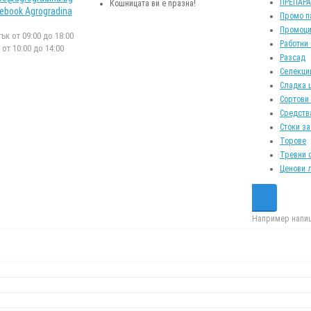
ПРЕПАР
Кошницата ви е празна!
ebook Agrogradina
Промо п
Промоци
к от 09:00 до 18:00
Работни
от 10:00 до 14:00
Разсад
Селекци
Сладка 
Сортови
Средств
Стоки за
Торове
Тревни 
Ценови 
Например напиш