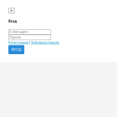
×
Вход
Регистрация
|
Забравена парола