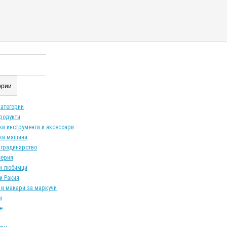
гории
категории
продукти
ки инструменти и аксесоари
ки машини
 градинарство
серия
и любимци
и Ракия
 и макари за маркучи
и
е