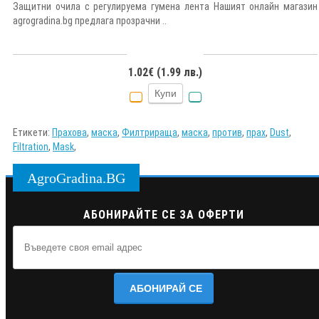
Защитни очила с регулируема гумена лента Нашият онлайн магазин
agrogradina.bg предлага прозрачни ..
1.02€ (1.99 лв.)
Купи
Етикети:
Прахова
,
маска
,
Филтрираща
,
маска
,
против
,
прах
,
Dust
,
Filtration
,
Mask
,
AgroGradina.BG
АБОНИРАЙТЕ СЕ ЗА ОФЕРТИ
АБОНИРАЙ СЕ