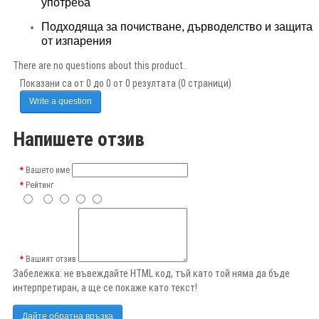
употреба
Подходяща за почистване, дърводелство и защита
от изпарения
There are no questions about this product..
Показани са от 0 до 0 от 0 резултата (0 страници)
Write a question
Напишете отзив
Вашето име
Рейтинг
Вашият отзив
Забележка:
не въвеждайте HTML код, тъй като той няма да бъде
интерпретиран, а ще се покаже като текст!
Дайте обратна връзка