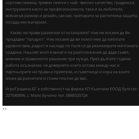
сортови семена, тревни смески с най - високо качество, градински
инструменти както за професионалисти, така и за любители,
всякакъв размер и дизайн, саксии, препарати за растителна защита,
посадъчен материал.
Какво ни прави различни от останалите? Ние не искаме да Ви
продадем "продукт". Ние искаме да ви помогнем да изпитате
удоволствие, радост и наслада по пътя си да реализирате мечтаната
градина. Нашият екип е винаги на разположение да даде съвет,
мнение и правилното решение при нужда. През дългите години
работа осъзнахме, че доверието което остава между нас и
партньорите ни прави и приятели, и съветници и хора на които
може да разчитате и стоим плътно до вас.
АгроГрадина.БГ е собственост на фирма КП Къмпани ЕООД булстат:
207040896 ,с. Мало Бучино тел. 0888320724
<
>