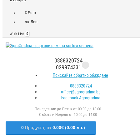
€ Euro
лв. Лев
Wish List
0
0888320724
029974331
Поискайте обратно обаждане
0888320724
office@agrogradina.bg
Facebook Agrogradina
Понеделник до Петък от 09:00 до 18:00
Събота и Неделя от 10:00 до 14:00
0
Продукта,
за
0.00€ (0.00 лв.)