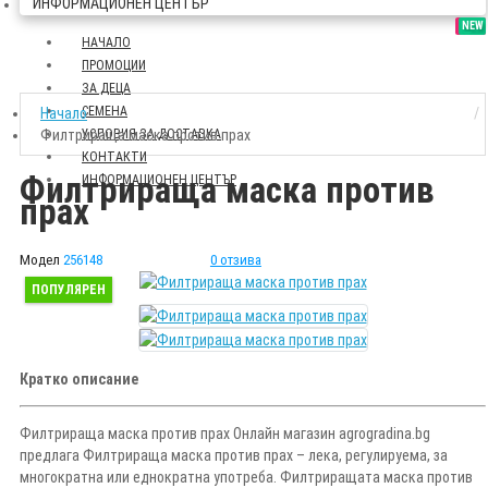
ИНФОРМАЦИОНЕН ЦЕНТЪР
SALE
NEW
НАЧАЛО
ПРОМОЦИИ
ЗА ДЕЦА
СЕМЕНА
Начало
Филтрираща маска против прах
УСЛОВИЯ ЗА ДОСТАВКА
КОНТАКТИ
Филтрираща маска против
ИНФОРМАЦИОНЕН ЦЕНТЪР
прах
Модел
256148
0 отзива
ПОПУЛЯРЕН
Кратко описание
Филтрираща маска против прах Онлайн магазин agrogradina.bg
предлага Филтрираща маска против прах – лека, регулируема, за
многократна или еднократна употреба. Филтриращата маска против