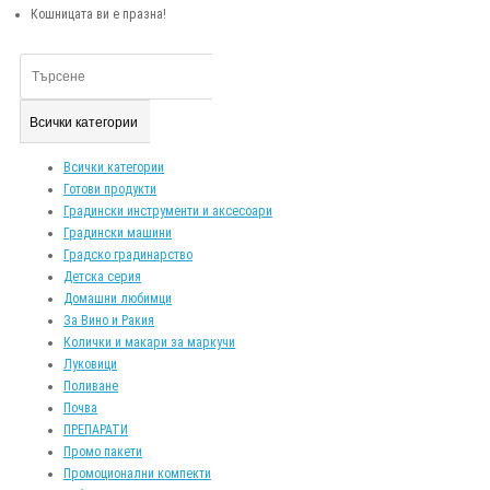
Кошницата ви е празна!
Всички категории
Всички категории
Готови продукти
Градински инструменти и аксесоари
Градински машини
Градско градинарство
Детска серия
Домашни любимци
За Вино и Ракия
Колички и макари за маркучи
Луковици
Поливане
Почва
ПРЕПАРАТИ
Промо пакети
Промоционални компекти