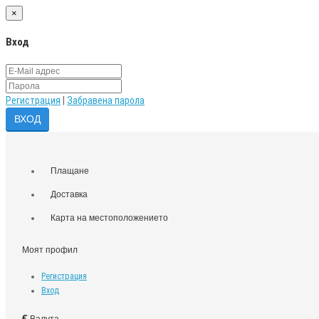
×
Вход
Регистрация
|
Забравена парола
Плащане
Доставка
Карта на местоположението
Моят профил
Регистрация
Вход
€
Валута