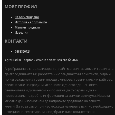
МОЯТ ПРОФИЛ
За регистрирани
История на поръчките
Желани продукти
Известия
КОНТАКТИ
0888320724
AgroGradina - сортови семена sortovi semena © 2026
АгроГрадина е специализиран онлайн магазин за дома и градината.
Дългогодишната ни работата ни с ландшафтни архитекти, фирми
по изграждане на тревни площи с чимове, тревни смеси и райграс,
озеленяване на градини, агрономи с дългогодишен опит,
озеленители и дизайнери ни помогна да съберем и да ви
предоставим подробна информация за всички артикули. Нашата
мисия е да Ви помогнем да направите градината на вашите
мечти. За това само при нас може да намерите всичко необходимо
- специално селектирани и подбрани висококачествени