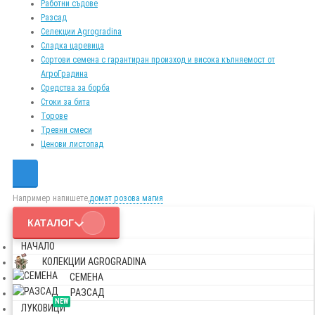
Работни съдове
Разсад
Селекции Agrogradina
Сладка царевица
Сортови семена с гарантиран произход и висока кълняемост от
АгроГрадина
Средства за борба
Стоки за бита
Торове
Тревни смеси
Ценови листопад
Например напишете,
домат розова магия
КАТАЛОГ
НАЧАЛО
КОЛЕКЦИИ AGROGRADINA
СЕМЕНА
РАЗСАД
NEW
ЛУКОВИЦИ