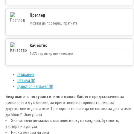
Преглед
Можеш да провериш пратката
Качество
100% гарантирано качество
Описание
Отзиви (0)
Question - answer (0)
Бездимното полусинтетично масло Raider
е предназначено за
смесването му с бензин, за приготвяне на горивната смес за
двутактовите двигатели. Препоръчително е да се ползва за двигатели
до 55cm³. Осигурява:
Значително по-малко отлагания върху цилиндъра, буталото,
картера и ауспуха
Ниски емисии на дим