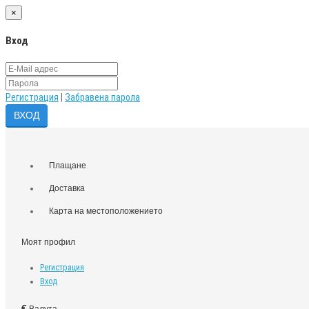
×
Вход
Регистрация
|
Забравена парола
Плащане
Доставка
Карта на местоположението
Моят профил
Регистрация
Вход
€
Валута