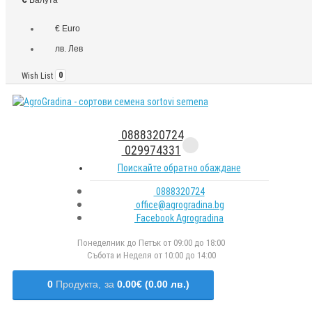
€ Euro
лв. Лев
Wish List
0
0888320724
029974331
Поискайте обратно обаждане
0888320724
office@agrogradina.bg
Facebook Agrogradina
Понеделник до Петък от 09:00 до 18:00
Събота и Неделя от 10:00 до 14:00
0
Продукта,
за
0.00€ (0.00 лв.)