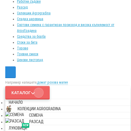
Работни съдове
Разсад
Селекции Agrogradina
Сладка царевица
Сортови семена с гарантиран произход и висока кълняемост от
АгроГрадина
Средства за борба
Стоки за бита
Торове
Тревни смеси
Ценови листопад
Например напишете,
домат розова магия
КАТАЛОГ
НАЧАЛО
КОЛЕКЦИИ AGROGRADINA
СЕМЕНА
РАЗСАД
NEW
ЛУКОВИЦИ