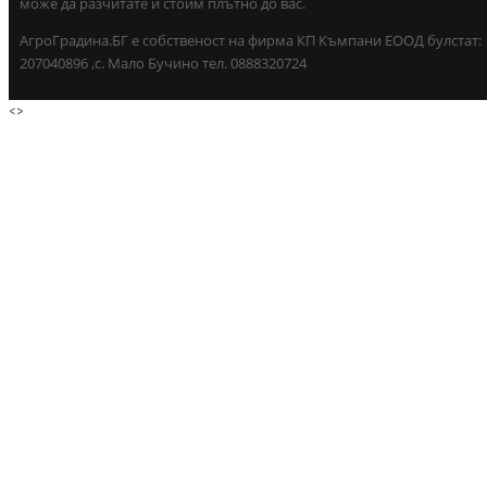
може да разчитате и стоим плътно до вас.
АгроГрадина.БГ е собственост на фирма КП Къмпани ЕООД булстат:
207040896 ,с. Мало Бучино тел. 0888320724
<
>