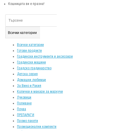
Кошницата ви е празна!
Всички категории
Всички категории
Готови продукти
Градински инструменти и аксесоари
Градински машини
Градско градинарство
Детска серия
Домашни любимци
За Вино и Ракия
Колички и макари за маркучи
Луковици
Поливане
Почва
ПРЕПАРАТИ
Промо пакети
Промоционални компекти