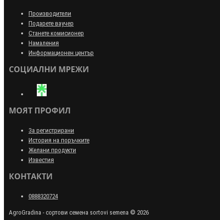
Производители
Подарете ваучер
Станете комисионер
Намаления
Информационен център
СОЦИАЛНИ МРЕЖИ
МОЯТ ПРОФИЛ
За регистрирани
История на поръчките
Желани продукти
Известия
КОНТАКТИ
0888320724
AgroGradina - сортови семена sortovi semena © 2026