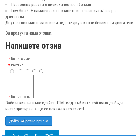
Позволява работа с нискокачествен бензин
Low Smoke+ намалява износването и отлаганията/нагара в
двигателя
Двутактово масло за всички видове двутактови бензинови двигатели
За продукта няма отзиви.
Напишете отзив
Вашето име
Рейтинг
Вашият отзив
Забележка:
не въвеждайте HTML код, тъй като той няма да бъде
интерпретиран, а ще се покаже като текст!
Дайте обратна връзка