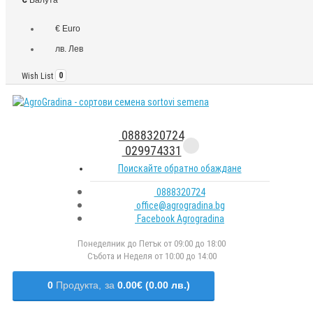
€ Euro
лв. Лев
Wish List
0
0888320724
029974331
Поискайте обратно обаждане
0888320724
office@agrogradina.bg
Facebook Agrogradina
Понеделник до Петък от 09:00 до 18:00
Събота и Неделя от 10:00 до 14:00
0
Продукта,
за
0.00€ (0.00 лв.)