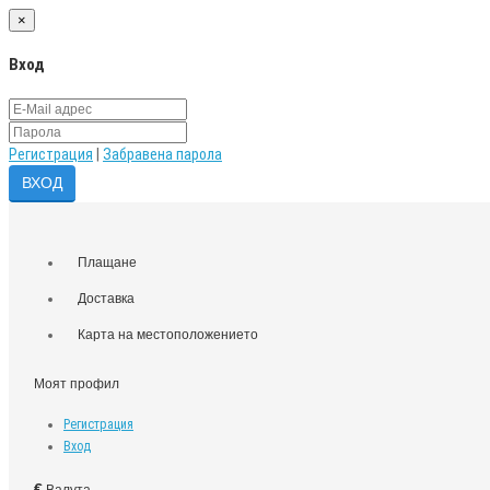
×
Вход
Регистрация
|
Забравена парола
Плащане
Доставка
Карта на местоположението
Моят профил
Регистрация
Вход
€
Валута