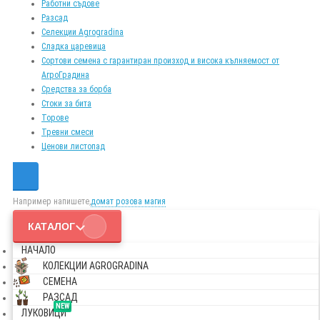
Работни съдове
Разсад
Селекции Agrogradina
Сладка царевица
Сортови семена с гарантиран произход и висока кълняемост от
АгроГрадина
Средства за борба
Стоки за бита
Торове
Тревни смеси
Ценови листопад
Например напишете,
домат розова магия
КАТАЛОГ
НАЧАЛО
КОЛЕКЦИИ AGROGRADINA
СЕМЕНА
РАЗСАД
NEW
ЛУКОВИЦИ