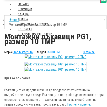
SALE
NEW
НАЧАЛО
ПРОМОЦИИ
ЗА ДЕЦА
СЕМЕНА
Начало
Монтажни ръкавици PG1, размер 10 TMP
УСЛОВИЯ ЗА ДОСТАВКА
КОНТАКТИ
Монтажни ръкавици PG1,
ИНФОРМАЦИОНЕН ЦЕНТЪР
размер 10 TMP
Марка
Top Master Pro
Модел
558101-EM
0 отзива
Кратко описание
Ръкавиците са предназначени да предпазват от механично
въздействие в суха среда Ръкавиците не трябва да се използват при
опасност от захващане от подвижни части на машини Степен на
защита срещу износване, прорязване, раз...
Прочети повече...