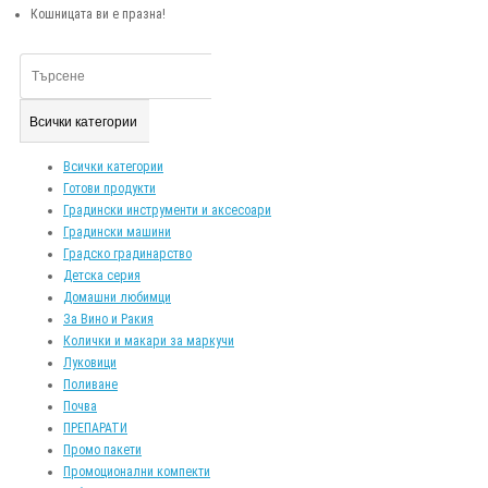
Кошницата ви е празна!
Всички категории
Всички категории
Готови продукти
Градински инструменти и аксесоари
Градински машини
Градско градинарство
Детска серия
Домашни любимци
За Вино и Ракия
Колички и макари за маркучи
Луковици
Поливане
Почва
ПРЕПАРАТИ
Промо пакети
Промоционални компекти