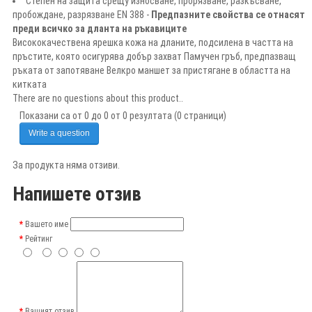
Степен на защита срещу износване, прорязване, разкъсване,
пробождане, разрязване EN 388 -
Предпазните свойства се отнасят
преди всичко за дланта на ръкавиците
Висококачествена ярешка кожа на дланите, подсилена в частта на
пръстите, която осигурява добър захват Памучен гръб, предпазващ
ръката от запотяване Велкро маншет за пристягане в областта на
китката
There are no questions about this product..
Показани са от 0 до 0 от 0 резултата (0 страници)
Write a question
За продукта няма отзиви.
Напишете отзив
Вашето име
Рейтинг
Вашият отзив