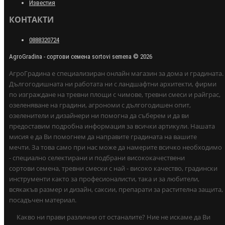
Известия
КОНТАКТИ
0888320724
AgroGradina - сортови семена sortovi semena © 2026
АгроГрадина е специализиран онлайн магазин за дома и градината.
Дългогодишната ни работата ни с ландшафтни архитекти, фирми
по изграждане на тревни площи с чимове, тревни смеси и райграс,
озеленяване на градини, агрономи с дългогодишен опит,
озеленители и дизайнери ни помогна да съберем и да ви
предоставим подробна информация за всички артикули. Нашата
мисия е да Ви помогнем да направите градината на вашите
мечти. За това само при нас може да намерите всичко необходимо
- специално селектирани и подбрани висококачествени
сортови семена, тревни смески с най - високо качество, градински
инструменти както за професионалисти, така и за любители,
всякакъв размер и дизайн, саксии, препарати за растителна защита,
посадъчен материал.
Какво ни прави различни от останалите? Ние не искаме да Ви